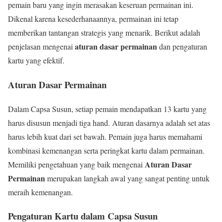
pemain baru yang ingin merasakan keseruan permainan ini.
Dikenal karena kesederhanaannya, permainan ini tetap
memberikan tantangan strategis yang menarik. Berikut adalah
aturan dasar permainan
penjelasan mengenai
dan pengaturan
kartu yang efektif.
Aturan Dasar Permainan
Dalam Capsa Susun, setiap pemain mendapatkan 13 kartu yang
harus disusun menjadi tiga hand. Aturan dasarnya adalah set atas
harus lebih kuat dari set bawah. Pemain juga harus memahami
kombinasi kemenangan serta peringkat kartu dalam permainan.
Aturan Dasar
Memiliki pengetahuan yang baik mengenai
Permainan
merupakan langkah awal yang sangat penting untuk
meraih kemenangan.
Pengaturan Kartu dalam Capsa Susun