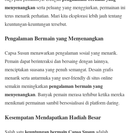
menyenangkan
serta peluang yang menggiurkan, permainan ini
terus menarik perhatian. Mari kita eksplorasi lebih jauh tentang
keuntungan-keuntungan tersebut.
Pengalaman Bermain yang Menyenangkan
Capsa Susun menawarkan pengalaman sosial yang menarik.
Pemain dapat berinteraksi dan bersaing dengan lainnya,
menciptakan suasana yang penuh semangat. Desain grafis
menarik serta antarmuka yang user-friendly di situs online
pengalaman bermain yang
semakin meningkatkan
menyenangkan
. Banyak pemain merasa terhibur ketika mereka
menikmati permainan sambil bersosialisasi di platform daring.
Kesempatan Mendapatkan Hadiah Besar
keuntungan bermain Capsa Susun
Salah satu
adalah