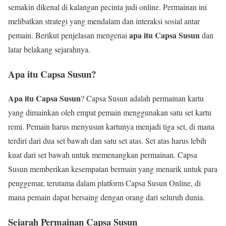
semakin dikenal di kalangan pecinta judi online. Permainan ini
melibatkan strategi yang mendalam dan interaksi sosial antar
apa itu Capsa Susun
pemain. Berikut penjelasan mengenai
dan
latar belakang sejarahnya.
Apa itu Capsa Susun?
Apa itu Capsa Susun
? Capsa Susun adalah permainan kartu
yang dimainkan oleh empat pemain menggunakan satu set kartu
remi. Pemain harus menyusun kartunya menjadi tiga set, di mana
terdiri dari dua set bawah dan satu set atas. Set atas harus lebih
kuat dari set bawah untuk memenangkan permainan. Capsa
Susun memberikan kesempatan bermain yang menarik untuk para
penggemar, terutama dalam platform Capsa Susun Online, di
mana pemain dapat bersaing dengan orang dari seluruh dunia.
Sejarah Permainan Capsa Susun