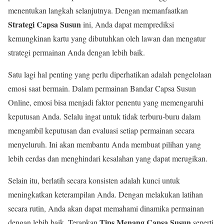
menentukan langkah selanjutnya. Dengan memanfaatkan
Strategi Capsa Susun
ini, Anda dapat memprediksi
kemungkinan kartu yang dibutuhkan oleh lawan dan mengatur
strategi permainan Anda dengan lebih baik.
Satu lagi hal penting yang perlu diperhatikan adalah pengelolaan
emosi saat bermain. Dalam permainan Bandar Capsa Susun
Online, emosi bisa menjadi faktor penentu yang memengaruhi
keputusan Anda. Selalu ingat untuk tidak terburu-buru dalam
mengambil keputusan dan evaluasi setiap permainan secara
menyeluruh. Ini akan membantu Anda membuat pilihan yang
lebih cerdas dan menghindari kesalahan yang dapat merugikan.
Selain itu, berlatih secara konsisten adalah kunci untuk
meningkatkan keterampilan Anda. Dengan melakukan latihan
secara rutin, Anda akan dapat memahami dinamika permainan
Tips Menang Capsa Susun
dengan lebih baik. Terapkan
seperti