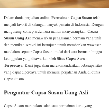
Permainan Capsa Susun
Dalam dunia perjudian online,
telah
menjadi favorit di kalangan banyak pemain di Indonesia. Dengan
Capsa
mengusung konsep sederhana namun menyenangkan,
Susun Uang Asli
menawarkan pengalaman bermain yang unik
dan memikat. Artikel ini bertujuan untuk memberikan wawasan
mendalam seputar Capsa Susun, mulai dari cara bermain hingga
Situs Capsa Susun
keunggulan yang ditawarkan oleh
Terpercaya
. Kami juga akan merekomendasikan beberapa situs
yang dapat dipercaya untuk memulai perjalanan Anda di dunia
Capsa Susun.
Pengantar Capsa Susun Uang Asli
Capsa Susun merupakan salah satu permainan kartu yang