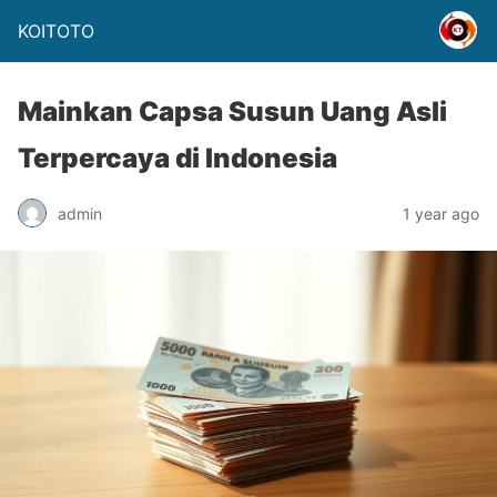
KOITOTO
Mainkan Capsa Susun Uang Asli
Terpercaya di Indonesia
admin
1 year ago