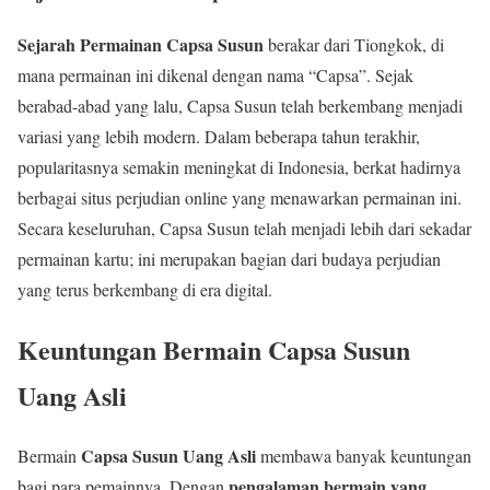
Sejarah Permainan Capsa Susun
berakar dari Tiongkok, di
mana permainan ini dikenal dengan nama “Capsa”. Sejak
berabad-abad yang lalu, Capsa Susun telah berkembang menjadi
variasi yang lebih modern. Dalam beberapa tahun terakhir,
popularitasnya semakin meningkat di Indonesia, berkat hadirnya
berbagai situs perjudian online yang menawarkan permainan ini.
Secara keseluruhan, Capsa Susun telah menjadi lebih dari sekadar
permainan kartu; ini merupakan bagian dari budaya perjudian
yang terus berkembang di era digital.
Keuntungan Bermain Capsa Susun
Uang Asli
Capsa Susun Uang Asli
Bermain
membawa banyak keuntungan
pengalaman bermain yang
bagi para pemainnya. Dengan