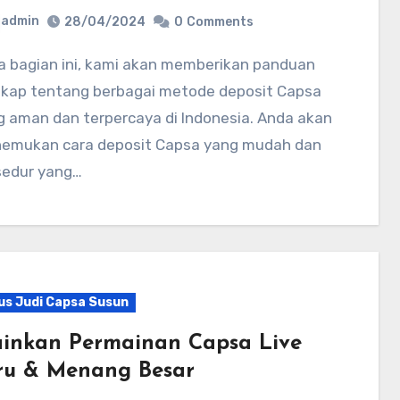
admin
28/04/2024
0
Comments
gkap tentang berbagai metode deposit Capsa
g aman dan terpercaya di Indonesia. Anda akan
emukan cara deposit Capsa yang mudah dan
sedur yang…
us Judi Capsa Susun
inkan Permainan Capsa Live
ru & Menang Besar