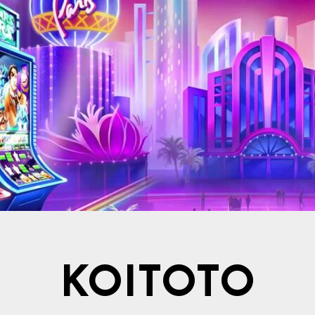
KOITOTO