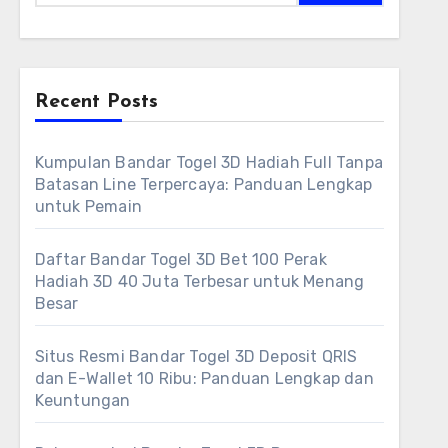
Recent Posts
Kumpulan Bandar Togel 3D Hadiah Full Tanpa
Batasan Line Terpercaya: Panduan Lengkap
untuk Pemain
Daftar Bandar Togel 3D Bet 100 Perak
Hadiah 3D 40 Juta Terbesar untuk Menang
Besar
Situs Resmi Bandar Togel 3D Deposit QRIS
dan E-Wallet 10 Ribu: Panduan Lengkap dan
Keuntungan