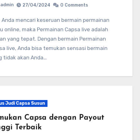
admin
27/04/2024
0
Comments
u online, maka Permainan Capsa live adalah
ihan yang tepat. Dengan bermain Permainan
sa live, Anda bisa temukan sensasi bermain
g tidak akan Anda…
us Judi Capsa Susun
mukan Capsa dengan Payout
nggi Terbaik