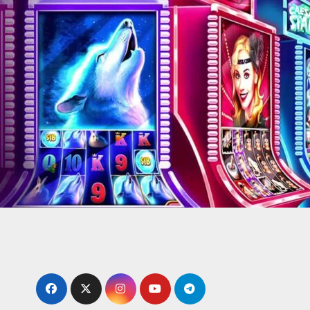
Skip
to
content