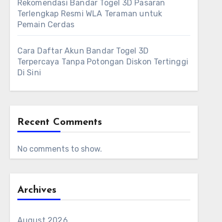
Rekomendasi Bandar Togel 3D Pasaran
Terlengkap Resmi WLA Teraman untuk
Pemain Cerdas
Cara Daftar Akun Bandar Togel 3D
Terpercaya Tanpa Potongan Diskon Tertinggi
Di Sini
Recent Comments
No comments to show.
Archives
August 2026