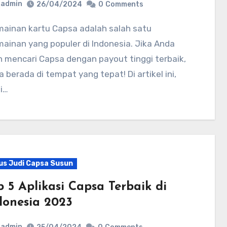
admin
26/04/2024
0
Comments
ainan yang populer di Indonesia. Jika Anda
n mencari Capsa dengan payout tinggi terbaik,
 berada di tempat yang tepat! Di artikel ini,
i…
us Judi Capsa Susun
p 5 Aplikasi Capsa Terbaik di
donesia 2023
admin