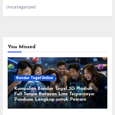
Uncategorized
You Missed
Bandar Togel Online
Kumpulan Bandar Togel 3D Hadiah
Full Tanpa Batasan Line Terpercaya:
Panduan Lengkap untuk Pemain