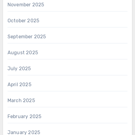
November 2025
October 2025
September 2025
August 2025
July 2025
April 2025
March 2025
February 2025
January 2025