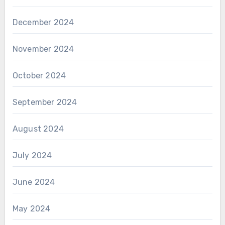
December 2024
November 2024
October 2024
September 2024
August 2024
July 2024
June 2024
May 2024