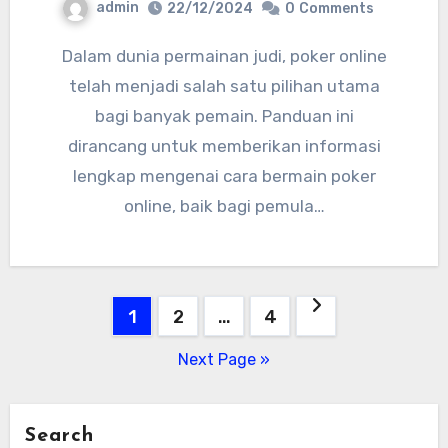
admin
22/12/2024
0
Comments
Dalam dunia permainan judi, poker online
telah menjadi salah satu pilihan utama
bagi banyak pemain. Panduan ini
dirancang untuk memberikan informasi
lengkap mengenai cara bermain poker
online, baik bagi pemula…
Posts
1
2
…
4
pagination
Next Page »
Search