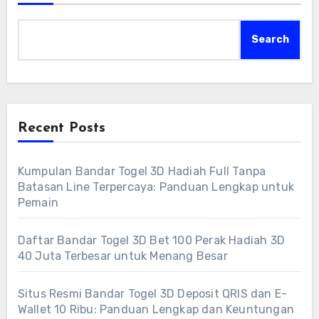
Search
Recent Posts
Kumpulan Bandar Togel 3D Hadiah Full Tanpa
Batasan Line Terpercaya: Panduan Lengkap untuk
Pemain
Daftar Bandar Togel 3D Bet 100 Perak Hadiah 3D
40 Juta Terbesar untuk Menang Besar
Situs Resmi Bandar Togel 3D Deposit QRIS dan E-
Wallet 10 Ribu: Panduan Lengkap dan Keuntungan