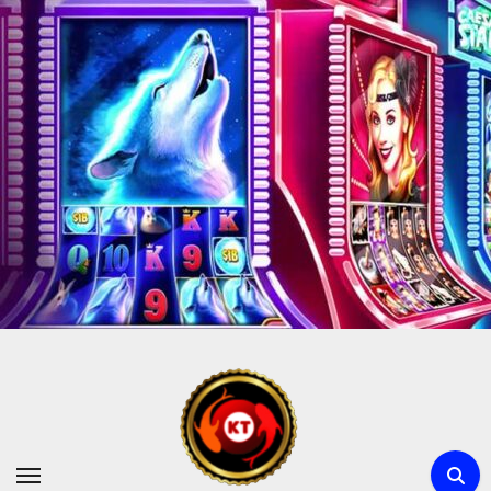
Skip
to
content