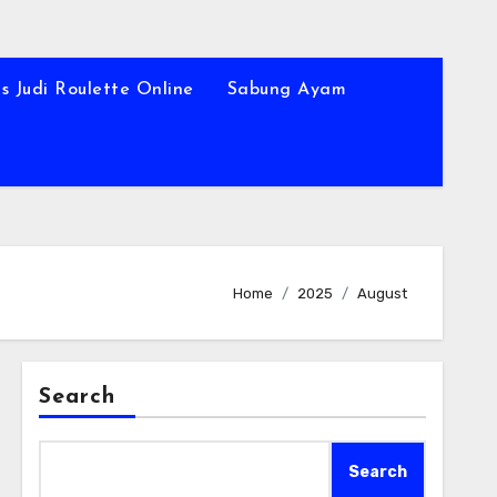
us Judi Roulette Online
Sabung Ayam
Home
2025
August
Search
Search