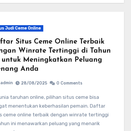
us Judi Ceme Online
ftar Situs Ceme Online Terbaik
ngan Winrate Tertinggi di Tahun
i untuk Meningkatkan Peluang
nang Anda
admin
28/08/2025
0
Comments
gat menentukan keberhasilan pemain. Daftar
s ceme online terbaik dengan winrate tertinggi
tahun ini menawarkan peluang yang menarik