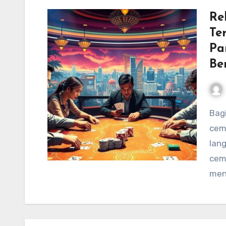
Re
Te
Pa
Be
Bagi pemain pemula yang baru memasuki dunia
ceme
lan
cem
men