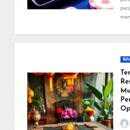
perj
men
Sit
Te
Re
Mu
Pe
Op