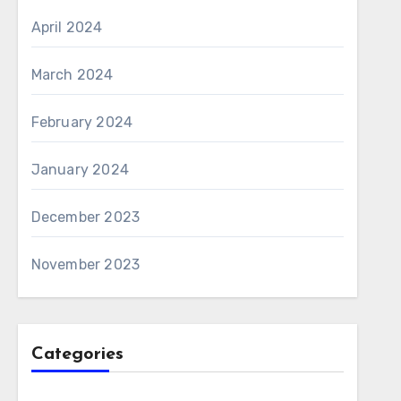
April 2024
March 2024
February 2024
January 2024
December 2023
November 2023
Categories