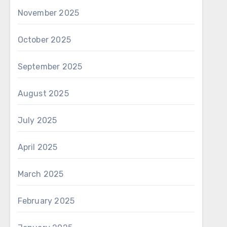
November 2025
October 2025
September 2025
August 2025
July 2025
April 2025
March 2025
February 2025