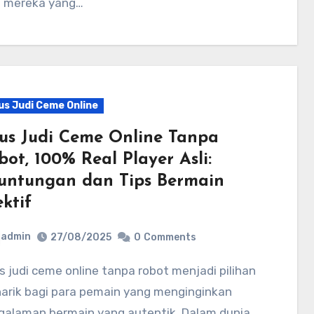
i mereka yang…
us Judi Ceme Online
tus Judi Ceme Online Tanpa
bot, 100% Real Player Asli:
untungan dan Tips Bermain
ktif
admin
27/08/2025
0
Comments
arik bagi para pemain yang menginginkan
galaman bermain yang autentik. Dalam dunia