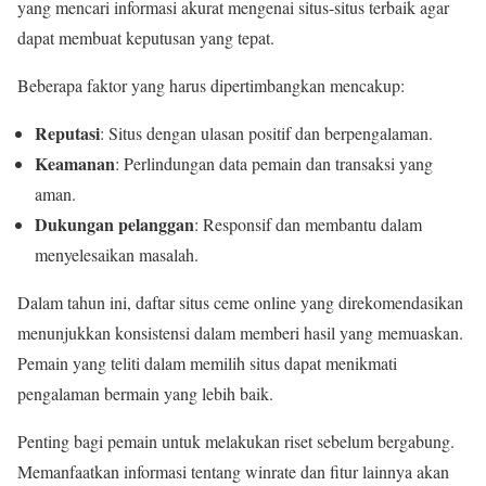
yang mencari informasi akurat mengenai situs-situs terbaik agar
dapat membuat keputusan yang tepat.
Beberapa faktor yang harus dipertimbangkan mencakup:
Reputasi
: Situs dengan ulasan positif dan berpengalaman.
Keamanan
: Perlindungan data pemain dan transaksi yang
aman.
Dukungan pelanggan
: Responsif dan membantu dalam
menyelesaikan masalah.
Dalam tahun ini, daftar situs ceme online yang direkomendasikan
menunjukkan konsistensi dalam memberi hasil yang memuaskan.
Pemain yang teliti dalam memilih situs dapat menikmati
pengalaman bermain yang lebih baik.
Penting bagi pemain untuk melakukan riset sebelum bergabung.
Memanfaatkan informasi tentang winrate dan fitur lainnya akan