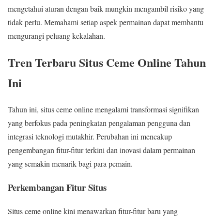
mengetahui aturan dengan baik mungkin mengambil risiko yang
tidak perlu. Memahami setiap aspek permainan dapat membantu
mengurangi peluang kekalahan.
Tren Terbaru Situs Ceme Online Tahun
Ini
Tahun ini, situs ceme online mengalami transformasi signifikan
yang berfokus pada peningkatan pengalaman pengguna dan
integrasi teknologi mutakhir. Perubahan ini mencakup
pengembangan fitur-fitur terkini dan inovasi dalam permainan
yang semakin menarik bagi para pemain.
Perkembangan Fitur Situs
Situs ceme online kini menawarkan fitur-fitur baru yang