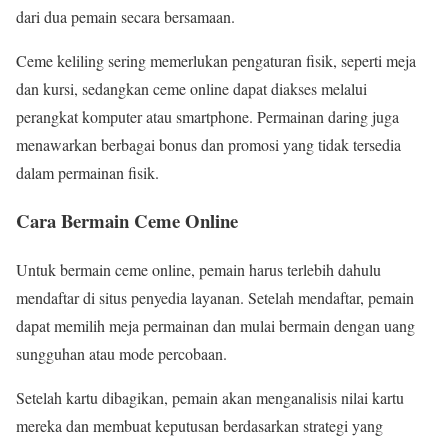
dari dua pemain secara bersamaan.
Ceme keliling sering memerlukan pengaturan fisik, seperti meja
dan kursi, sedangkan ceme online dapat diakses melalui
perangkat komputer atau smartphone. Permainan daring juga
menawarkan berbagai bonus dan promosi yang tidak tersedia
dalam permainan fisik.
Cara Bermain Ceme Online
Untuk bermain ceme online, pemain harus terlebih dahulu
mendaftar di situs penyedia layanan. Setelah mendaftar, pemain
dapat memilih meja permainan dan mulai bermain dengan uang
sungguhan atau mode percobaan.
Setelah kartu dibagikan, pemain akan menganalisis nilai kartu
mereka dan membuat keputusan berdasarkan strategi yang