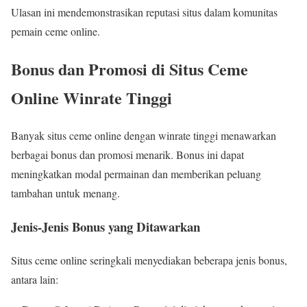
Ulasan ini mendemonstrasikan reputasi situs dalam komunitas
pemain ceme online.
Bonus dan Promosi di Situs Ceme
Online Winrate Tinggi
Banyak situs ceme online dengan winrate tinggi menawarkan
berbagai bonus dan promosi menarik. Bonus ini dapat
meningkatkan modal permainan dan memberikan peluang
tambahan untuk menang.
Jenis-Jenis Bonus yang Ditawarkan
Situs ceme online seringkali menyediakan beberapa jenis bonus,
antara lain: