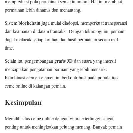
memprediksi pola permainan semakin umum. Hal ini membuat
permainan lebih dinamis dan menantang.
blockchain
Sistem
juga mulai diadopsi, memperkuat transparansi
dan keamanan di dalam transaksi. Dengan teknologi ini, pemain
dapat melacak setiap taruhan dan hasil permainan secara real-
time.
grafis 3D
Selain itu, pengembangan
dan suara yang imersif
menciptakan pengalaman bermain yang lebih menarik.
Kombinasi elemen-elemen ini berkontribusi pada popularitas
ceme online di kalangan pemain.
Kesimpulan
Memilih situs ceme online dengan winrate tertinggi sangat
penting untuk meningkatkan peluang menang. Banyak pemain