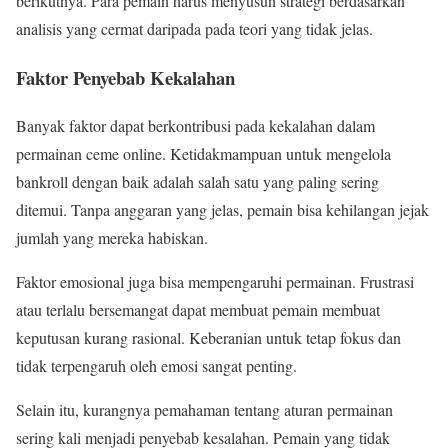
berikutnya. Para pemain harus menyusun strategi berdasarkan
analisis yang cermat daripada pada teori yang tidak jelas.
Faktor Penyebab Kekalahan
Banyak faktor dapat berkontribusi pada kekalahan dalam
permainan ceme online. Ketidakmampuan untuk mengelola
bankroll dengan baik adalah salah satu yang paling sering
ditemui. Tanpa anggaran yang jelas, pemain bisa kehilangan jejak
jumlah yang mereka habiskan.
Faktor emosional juga bisa mempengaruhi permainan. Frustrasi
atau terlalu bersemangat dapat membuat pemain membuat
keputusan kurang rasional. Keberanian untuk tetap fokus dan
tidak terpengaruh oleh emosi sangat penting.
Selain itu, kurangnya pemahaman tentang aturan permainan
sering kali menjadi penyebab kesalahan. Pemain yang tidak