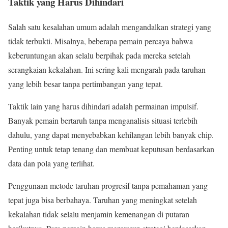
Taktik yang Harus Dihindari
Salah satu kesalahan umum adalah mengandalkan strategi yang
tidak terbukti. Misalnya, beberapa pemain percaya bahwa
keberuntungan akan selalu berpihak pada mereka setelah
serangkaian kekalahan. Ini sering kali mengarah pada taruhan
yang lebih besar tanpa pertimbangan yang tepat.
Taktik lain yang harus dihindari adalah permainan impulsif.
Banyak pemain bertaruh tanpa menganalisis situasi terlebih
dahulu, yang dapat menyebabkan kehilangan lebih banyak chip.
Penting untuk tetap tenang dan membuat keputusan berdasarkan
data dan pola yang terlihat.
Penggunaan metode taruhan progresif tanpa pemahaman yang
tepat juga bisa berbahaya. Taruhan yang meningkat setelah
kekalahan tidak selalu menjamin kemenangan di putaran