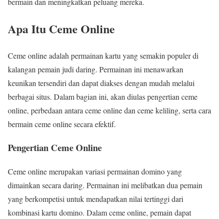
bermain dan meningkatkan peluang mereka.
Apa Itu Ceme Online
Ceme online adalah permainan kartu yang semakin populer di
kalangan pemain judi daring. Permainan ini menawarkan
keunikan tersendiri dan dapat diakses dengan mudah melalui
berbagai situs. Dalam bagian ini, akan diulas pengertian ceme
online, perbedaan antara ceme online dan ceme keliling, serta cara
bermain ceme online secara efektif.
Pengertian Ceme Online
Ceme online merupakan variasi permainan domino yang
dimainkan secara daring. Permainan ini melibatkan dua pemain
yang berkompetisi untuk mendapatkan nilai tertinggi dari
kombinasi kartu domino. Dalam ceme online, pemain dapat