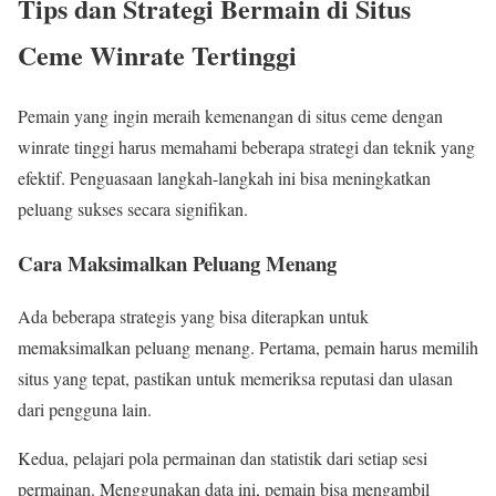
Tips dan Strategi Bermain di Situs
Ceme Winrate Tertinggi
Pemain yang ingin meraih kemenangan di situs ceme dengan
winrate tinggi harus memahami beberapa strategi dan teknik yang
efektif. Penguasaan langkah-langkah ini bisa meningkatkan
peluang sukses secara signifikan.
Cara Maksimalkan Peluang Menang
Ada beberapa strategis yang bisa diterapkan untuk
memaksimalkan peluang menang. Pertama, pemain harus memilih
situs yang tepat, pastikan untuk memeriksa reputasi dan ulasan
dari pengguna lain.
Kedua, pelajari pola permainan dan statistik dari setiap sesi
permainan. Menggunakan data ini, pemain bisa mengambil