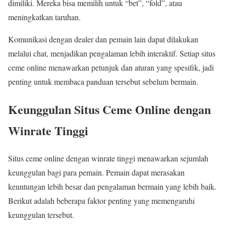
dimiliki. Mereka bisa memilih untuk “bet”, “fold”, atau
meningkatkan taruhan.
Komunikasi dengan dealer dan pemain lain dapat dilakukan
melalui chat, menjadikan pengalaman lebih interaktif. Setiap situs
ceme online menawarkan petunjuk dan aturan yang spesifik, jadi
penting untuk membaca panduan tersebut sebelum bermain.
Keunggulan Situs Ceme Online dengan
Winrate Tinggi
Situs ceme online dengan winrate tinggi menawarkan sejumlah
keunggulan bagi para pemain. Pemain dapat merasakan
keuntungan lebih besar dan pengalaman bermain yang lebih baik.
Berikut adalah beberapa faktor penting yang memengaruhi
keunggulan tersebut.