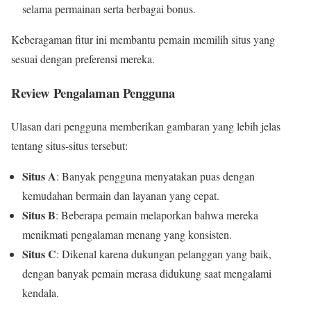
selama permainan serta berbagai bonus.
Keberagaman fitur ini membantu pemain memilih situs yang
sesuai dengan preferensi mereka.
Review Pengalaman Pengguna
Ulasan dari pengguna memberikan gambaran yang lebih jelas
tentang situs-situs tersebut:
Situs A
: Banyak pengguna menyatakan puas dengan
kemudahan bermain dan layanan yang cepat.
Situs B
: Beberapa pemain melaporkan bahwa mereka
menikmati pengalaman menang yang konsisten.
Situs C
: Dikenal karena dukungan pelanggan yang baik,
dengan banyak pemain merasa didukung saat mengalami
kendala.