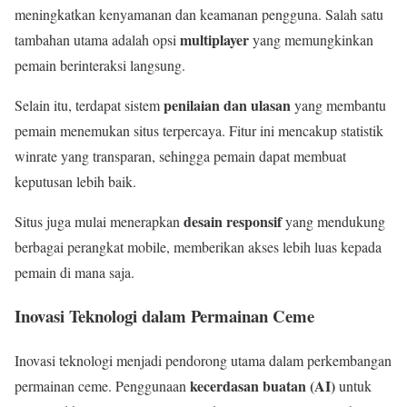
meningkatkan kenyamanan dan keamanan pengguna. Salah satu
multiplayer
tambahan utama adalah opsi
yang memungkinkan
pemain berinteraksi langsung.
penilaian dan ulasan
Selain itu, terdapat sistem
yang membantu
pemain menemukan situs terpercaya. Fitur ini mencakup statistik
winrate yang transparan, sehingga pemain dapat membuat
keputusan lebih baik.
desain responsif
Situs juga mulai menerapkan
yang mendukung
berbagai perangkat mobile, memberikan akses lebih luas kepada
pemain di mana saja.
Inovasi Teknologi dalam Permainan Ceme
Inovasi teknologi menjadi pendorong utama dalam perkembangan
kecerdasan buatan (AI)
permainan ceme. Penggunaan
untuk