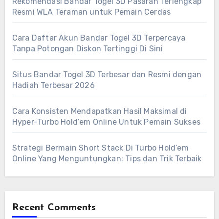
Rekomendasi Bandar Togel 3D Pasaran Terlengkap
Resmi WLA Teraman untuk Pemain Cerdas
Cara Daftar Akun Bandar Togel 3D Terpercaya
Tanpa Potongan Diskon Tertinggi Di Sini
Situs Bandar Togel 3D Terbesar dan Resmi dengan
Hadiah Terbesar 2026
Cara Konsisten Mendapatkan Hasil Maksimal di
Hyper-Turbo Hold’em Online Untuk Pemain Sukses
Strategi Bermain Short Stack Di Turbo Hold’em
Online Yang Menguntungkan: Tips dan Trik Terbaik
Recent Comments