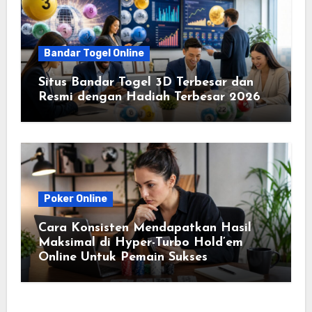
Bandar Togel Online
Situs Bandar Togel 3D Terbesar dan
Resmi dengan Hadiah Terbesar 2026
Poker Online
Cara Konsisten Mendapatkan Hasil
Maksimal di Hyper-Turbo Hold’em
Online Untuk Pemain Sukses