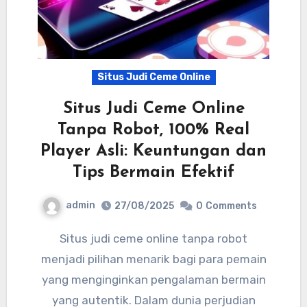
Situs Judi Ceme Online
Situs Judi Ceme Online
Tanpa Robot, 100% Real
Player Asli: Keuntungan dan
Tips Bermain Efektif
admin
27/08/2025
0
Comments
Situs judi ceme online tanpa robot
menjadi pilihan menarik bagi para pemain
yang menginginkan pengalaman bermain
yang autentik. Dalam dunia perjudian