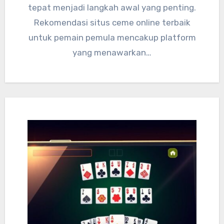
tepat menjadi langkah awal yang penting.
Rekomendasi situs ceme online terbaik
untuk pemain pemula mencakup platform
yang menawarkan…