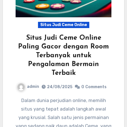
Situs Judi Ceme Online
Situs Judi Ceme Online
Paling Gacor dengan Room
Terbanyak untuk
Pengalaman Bermain
Terbaik
admin
24/08/2025
0
Comments
Dalam dunia perjudian online, memilih
situs yang tepat adalah langkah awal
yang krusial. Salah satu jenis permainan
yang sedang naik daun adalah Ceme, yang