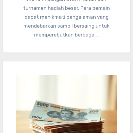
turnamen hadiah besar. Para pemain
dapat menikmati pengalaman yang
mendebarkan sambil bersaing untuk
memperebutkan berbagai…