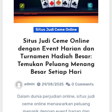
Situs Judi Ceme Online
Situs Judi Ceme Online
dengan Event Harian dan
Turnamen Hadiah Besar:
Temukan Peluang Menang
Besar Setiap Hari
admin
29/08/2025
0
Comments
Dalam dunia perjudian online, situs judi
ceme online menawarkan peluang
menarik dengan event harian dan