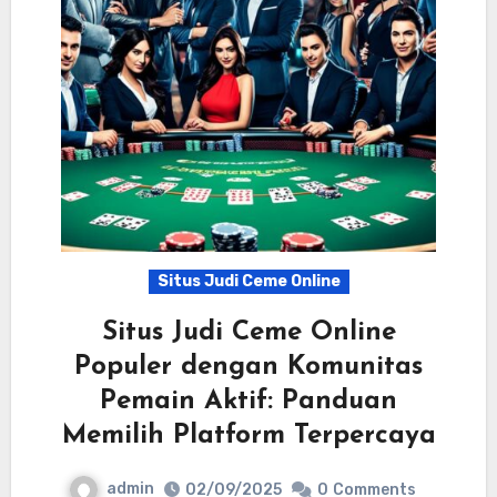
Situs Judi Ceme Online
Situs Judi Ceme Online
Populer dengan Komunitas
Pemain Aktif: Panduan
Memilih Platform Terpercaya
admin
02/09/2025
0
Comments