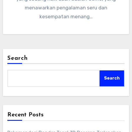
menawarkan pengalaman seru dan
kesempatan menang…
Search
Search
Recent Posts