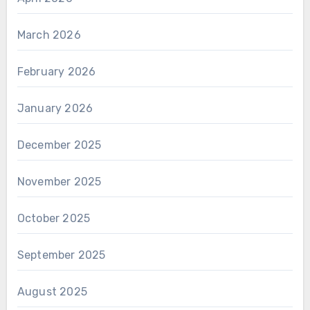
March 2026
February 2026
January 2026
December 2025
November 2025
October 2025
September 2025
August 2025