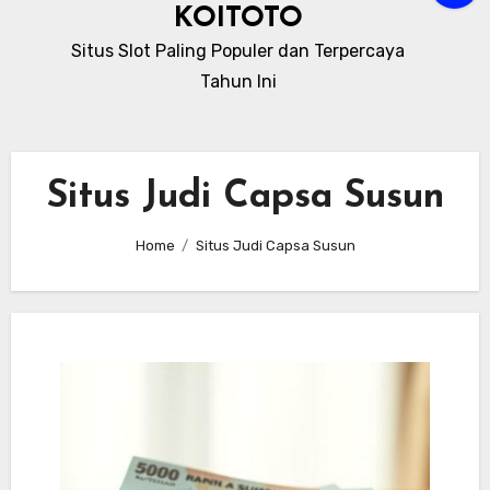
KOITOTO
Situs Slot Paling Populer dan Terpercaya
Tahun Ini
Situs Judi Capsa Susun
Home
Situs Judi Capsa Susun