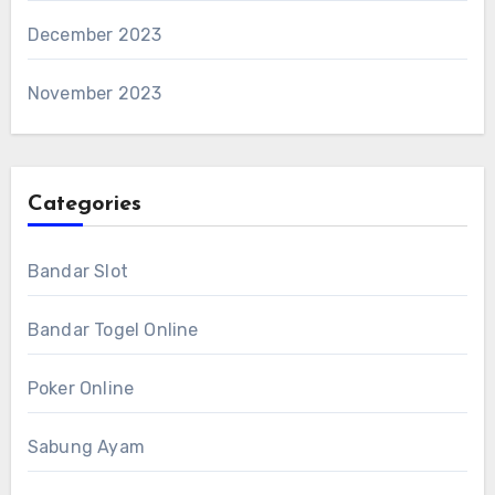
December 2023
November 2023
Categories
Bandar Slot
Bandar Togel Online
Poker Online
Sabung Ayam