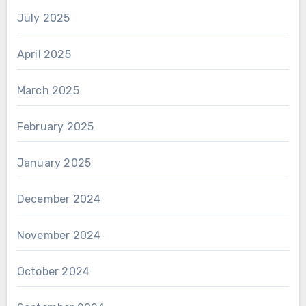
July 2025
April 2025
March 2025
February 2025
January 2025
December 2024
November 2024
October 2024