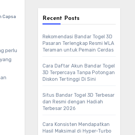
n Capsa
Recent Posts
Rekomendasi Bandar Togel 3D
Pasaran Terlengkap Resmi WLA
Teraman untuk Pemain Cerdas
g perlu
 yang
Cara Daftar Akun Bandar Togel
3D Terpercaya Tanpa Potongan
kan
Diskon Tertinggi Di Sini
Situs Bandar Togel 3D Terbesar
dan Resmi dengan Hadiah
Terbesar 2026
Cara Konsisten Mendapatkan
Hasil Maksimal di Hyper-Turbo