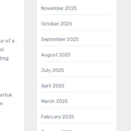
November 2025
October 2025
September 2025
ur of a
si
August 2025
ting
July 2025
April 2025
untuk
March 2025
an
February 2025