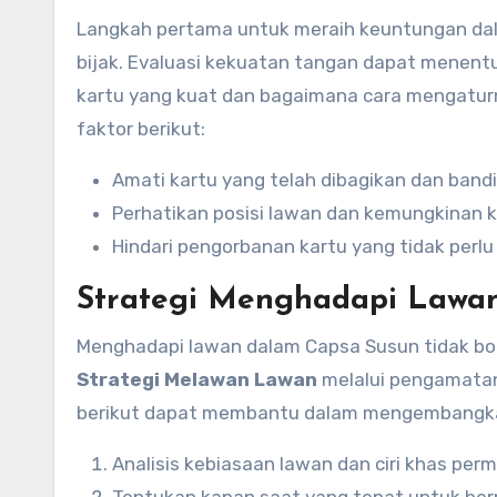
Langkah pertama untuk meraih keuntungan dal
bijak. Evaluasi kekuatan tangan dapat menent
kartu yang kuat dan bagaimana cara mengaturn
faktor berikut:
Amati kartu yang telah dibagikan dan band
Perhatikan posisi lawan dan kemungkinan k
Hindari pengorbanan kartu yang tidak per
Strategi Menghadapi Lawa
Menghadapi lawan dalam Capsa Susun tidak bo
Strategi Melawan Lawan
melalui pengamatan
berikut dapat membantu dalam mengembangkan
Analisis kebiasaan lawan dan ciri khas per