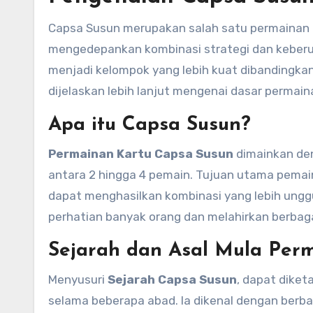
Capsa Susun merupakan salah satu permainan kar
mengedepankan kombinasi strategi dan keberu
menjadi kelompok yang lebih kuat dibandingk
dijelaskan lebih lanjut mengenai dasar permain
Apa itu Capsa Susun?
Permainan Kartu Capsa Susun
dimainkan den
antara 2 hingga 4 pemain. Tujuan utama pemai
dapat menghasilkan kombinasi yang lebih unggu
perhatian banyak orang dan melahirkan berbag
Sejarah dan Asal Mula Per
Menyusuri
Sejarah Capsa Susun
, dapat diket
selama beberapa abad. Ia dikenal dengan berbaga