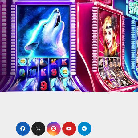
Skip
to
content