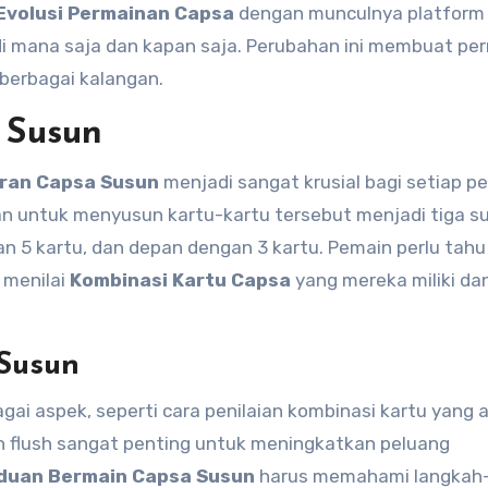
Evolusi Permainan Capsa
dengan munculnya platform 
 mana saja dan kapan saja. Perubahan ini membuat pe
 berbagai kalangan.
 Susun
ran Capsa Susun
menjadi sangat krusial bagi setiap p
an untuk menyusun kartu-kartu tersebut menjadi tiga s
n 5 kartu, dan depan dengan 3 kartu. Pemain perlu tahu
 menilai
Kombinasi Kartu Capsa
yang mereka miliki da
Susun
ai aspek, seperti cara penilaian kombinasi kartu yang 
 dan flush sangat penting untuk meningkatkan peluang
duan Bermain Capsa Susun
harus memahami langkah