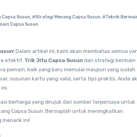
 Capsa Susun
,
#Strategi Menang Capsa Susun
,
#Teknik Bermai
rmain Capsa Susun
Susun
! Dalam artikel ini, kami akan membahas semua yan
a efektif.
Trik Jitu Capsa Susun
dan strategi bermain
ra pemain, baik yang baru memulai maupun yang sudah
, susunan kartu yang valid, serta tips praktis, Anda a
ini.
si berharga yang dirujuk dari sumber terpercaya untuk
ang Capsa Susun. Bersiaplah untuk meningkatkan
menarik ini!
n