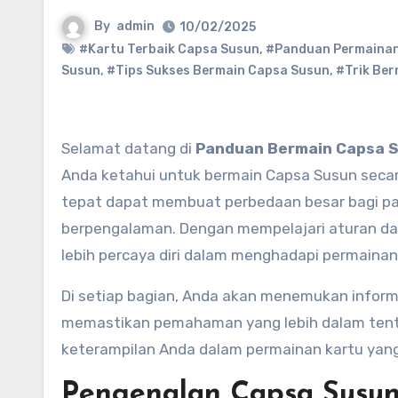
By
admin
10/02/2025
#Kartu Terbaik Capsa Susun
,
#Panduan Permainan
Susun
,
#Tips Sukses Bermain Capsa Susun
,
#Trik Be
Selamat datang di
Panduan Bermain Capsa 
Anda ketahui untuk bermain Capsa Susun secar
tepat dapat membuat perbedaan besar bagi pa
berpengalaman. Dengan mempelajari aturan dasar
lebih percaya diri dalam menghadapi permainan 
Di setiap bagian, Anda akan menemukan informa
memastikan pemahaman yang lebih dalam tent
keterampilan Anda dalam permainan kartu yang 
Pengenalan Capsa Susu