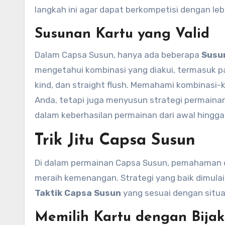
langkah ini agar dapat berkompetisi dengan leb
Susunan Kartu yang Valid
Dalam Capsa Susun, hanya ada beberapa
Susu
mengetahui kombinasi yang diakui, termasuk pair, 
kind, dan straight flush. Memahami kombinasi-k
Anda, tetapi juga menyusun strategi permainan
dalam keberhasilan permainan dari awal hingga 
Trik Jitu Capsa Susun
Di dalam permainan Capsa Susun, pemahaman
meraih kemenangan. Strategi yang baik dimul
Taktik Capsa Susun
yang sesuai dengan situa
Memilih Kartu dengan Bijak