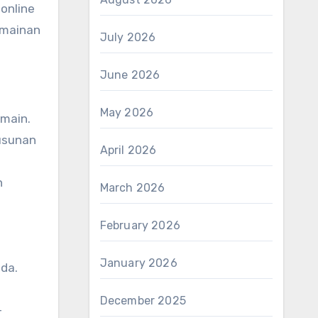
online
rmainan
July 2026
June 2026
May 2026
emain.
usunan
April 2026
n
March 2026
February 2026
January 2026
ada.
December 2025
-