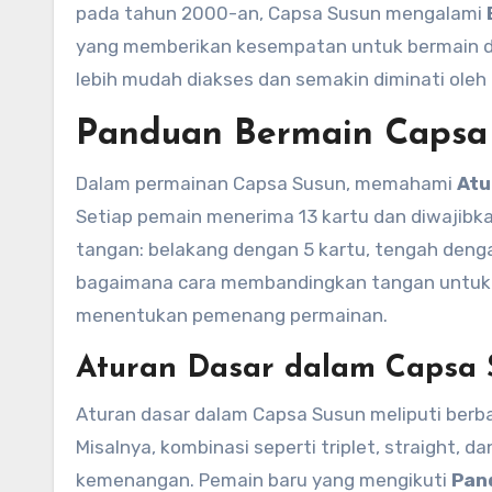
pada tahun 2000-an, Capsa Susun mengalami
yang memberikan kesempatan untuk bermain di
lebih mudah diakses dan semakin diminati oleh
Panduan Bermain Capsa
Dalam permainan Capsa Susun, memahami
Atu
Setiap pemain menerima 13 kartu dan diwajibk
tangan: belakang dengan 5 kartu, tengah denga
bagaimana cara membandingkan tangan untuk
menentukan pemenang permainan.
Aturan Dasar dalam Capsa 
Aturan dasar dalam Capsa Susun meliputi berbag
Misalnya, kombinasi seperti triplet, straight,
kemenangan. Pemain baru yang mengikuti
Pan