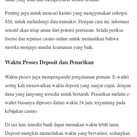
Penting juga untuk mencari kasino yang menggunakan enkripsi
SSL untuk melindungi data transaksi. Dengan cara ini, informasi
sensitif akan tetap aman dari potensi peretasan. Selalu periksa
lisensi dan reputasi casino online untuk memastikan bahwa
mereka menjaga standar keamanan yang baik.
Waktu Proses Deposit dan Penarikan
Waktu proses juga mempengaruhi pengalaman pemain. E-wallet
sering kali menawarkan waktu deposit yang sangat cepat, dengan
dana yang langsung tersedia untuk bertaruh. Penarikan melalui e-
wallet biasanya diproses dalam waktu 24 jam, tergantung pada
kebijakan casino.
Di sisi lain, transfer bank dapat memakan waktu lebih lama.
Deposit mungkin memerlukan waktu yang bervariasi, sedangkan