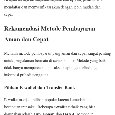
mendaftar dan memverifikasi akun dengan lebih mudah dan
cepat.
Rekomendasi Metode Pembayaran
Aman dan Cepat
Memilih metode pembayaran yang aman dan cepat sangat penting
untuk pengalaman bermain di casino online. Metode yang baik
tidak hanya mempercepat transaksi tetapi juga melindungi
informasi pribadi pengguna.
Pilihan E-wallet dan Transfer Bank
E-wallet menjadi pilihan populer karena kemudahan dan
kecepatan transaksi. Beberapa e-wallet terbaik yang bisa
Ovo
Gopay
DANA
digunakan adalah
,
, dan
. Metode ini