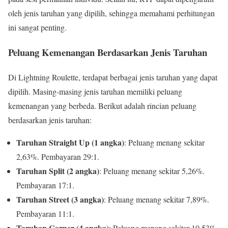
oleh jenis taruhan yang dipilih, sehingga memahami perhitungan
ini sangat penting.
Peluang Kemenangan Berdasarkan Jenis Taruhan
Di Lightning Roulette, terdapat berbagai jenis taruhan yang dapat
dipilih. Masing-masing jenis taruhan memiliki peluang
kemenangan yang berbeda. Berikut adalah rincian peluang
berdasarkan jenis taruhan:
Taruhan Straight Up (1 angka)
: Peluang menang sekitar
2,63%. Pembayaran 29:1.
Taruhan Split (2 angka)
: Peluang menang sekitar 5,26%.
Pembayaran 17:1.
Taruhan Street (3 angka)
: Peluang menang sekitar 7,89%.
Pembayaran 11:1.
Taruhan Corner (4 angka)
: Peluang menang sekitar 10,53%.