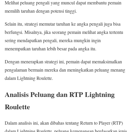
Melihat peluang pengali yang muncul dapat membantu pemain
memilih taruhan dengan potensi tinggi.
Selain itu, strategi memutar taruhan ke angka pengali juga bisa
berfungsi. Misalnya, jika seorang pemain melihat angka tertentu
sering mendapatkan pengali, mereka mungkin ingin
menempatkan taruhan lebih besar pada angka itu.
Dengan menerapkan strategi ini, pemain dapat memaksimalkan
pengalaman bermain mereka dan meningkatkan peluang menang
dalam Lightning Roulette.
Analisis Peluang dan RTP Lightning
Roulette
Dalam analisis ini, akan dibahas tentang Return to Player (RTP)
dalam Lightning Roulette, peluang kemenangan berdasarkan jenis