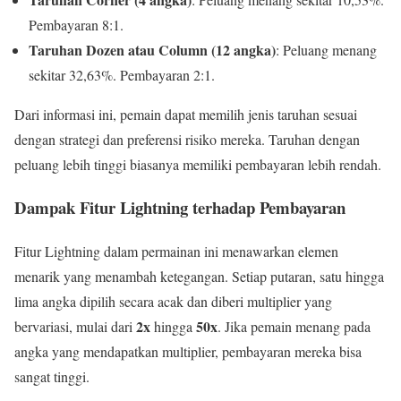
Pembayaran 8:1.
Taruhan Dozen atau Column (12 angka)
: Peluang menang
sekitar 32,63%. Pembayaran 2:1.
Dari informasi ini, pemain dapat memilih jenis taruhan sesuai
dengan strategi dan preferensi risiko mereka. Taruhan dengan
peluang lebih tinggi biasanya memiliki pembayaran lebih rendah.
Dampak Fitur Lightning terhadap Pembayaran
Fitur Lightning dalam permainan ini menawarkan elemen
menarik yang menambah ketegangan. Setiap putaran, satu hingga
lima angka dipilih secara acak dan diberi multiplier yang
2x
50x
bervariasi, mulai dari
hingga
. Jika pemain menang pada
angka yang mendapatkan multiplier, pembayaran mereka bisa
sangat tinggi.