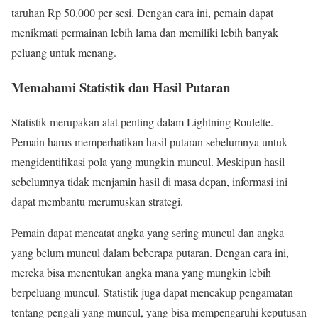
taruhan Rp 50.000 per sesi. Dengan cara ini, pemain dapat
menikmati permainan lebih lama dan memiliki lebih banyak
peluang untuk menang.
Memahami Statistik dan Hasil Putaran
Statistik merupakan alat penting dalam Lightning Roulette.
Pemain harus memperhatikan hasil putaran sebelumnya untuk
mengidentifikasi pola yang mungkin muncul. Meskipun hasil
sebelumnya tidak menjamin hasil di masa depan, informasi ini
dapat membantu merumuskan strategi.
Pemain dapat mencatat angka yang sering muncul dan angka
yang belum muncul dalam beberapa putaran. Dengan cara ini,
mereka bisa menentukan angka mana yang mungkin lebih
berpeluang muncul. Statistik juga dapat mencakup pengamatan
tentang pengali yang muncul, yang bisa mempengaruhi keputusan