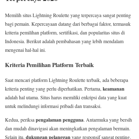
Memilih situs Lightning Roulette yang terpercaya sangat penting
bagi pemain. Kepercayaan datang dari berbagai faktor, termasuk
kriteria pemilihan platform, sertifikasi, dan popularitas situs di
Indonesia. Berikut adalah pembahasan yang lebih mendalam
mengenai hal-hal ini.
Kriteria Pemilihan Platform Terbaik
Saat mencari platform Lightning Roulette terbaik, ada beberapa
keamanan
kriteria penting yang perlu diperhatikan. Pertama,
adalah hal utama. Situs harus memiliki enkripsi data yang kuat
untuk melindungi informasi pribadi dan transaksi.
pengalaman pengguna
Kedua, periksa
. Antarmuka yang bersih
dan mudah dinavigasi akan meningkatkan pengalaman bermain.
dukungan pelanggan
Selain itu,
yang responsif sangat penting.