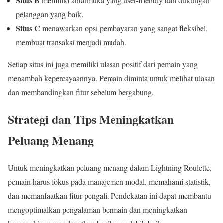
Situs B
memiliki antarmuka yang user-friendly dan dukungan
pelanggan yang baik.
Situs C
menawarkan opsi pembayaran yang sangat fleksibel,
membuat transaksi menjadi mudah.
Setiap situs ini juga memiliki ulasan positif dari pemain yang
menambah kepercayaannya. Pemain diminta untuk melihat ulasan
dan membandingkan fitur sebelum bergabung.
Strategi dan Tips Meningkatkan
Peluang Menang
Untuk meningkatkan peluang menang dalam Lightning Roulette,
pemain harus fokus pada manajemen modal, memahami statistik,
dan memanfaatkan fitur pengali. Pendekatan ini dapat membantu
mengoptimalkan pengalaman bermain dan meningkatkan