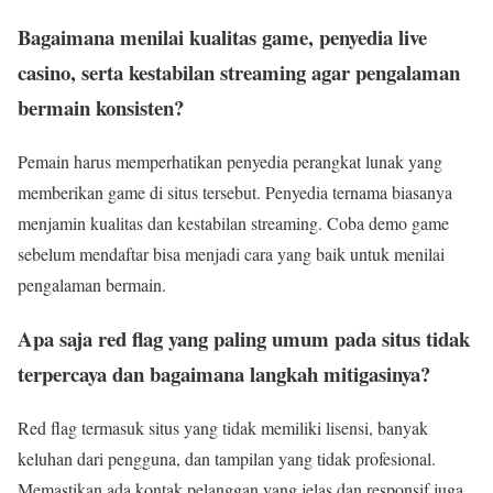
Bagaimana menilai kualitas game, penyedia live
casino, serta kestabilan streaming agar pengalaman
bermain konsisten?
Pemain harus memperhatikan penyedia perangkat lunak yang
memberikan game di situs tersebut. Penyedia ternama biasanya
menjamin kualitas dan kestabilan streaming. Coba demo game
sebelum mendaftar bisa menjadi cara yang baik untuk menilai
pengalaman bermain.
Apa saja red flag yang paling umum pada situs tidak
terpercaya dan bagaimana langkah mitigasinya?
Red flag termasuk situs yang tidak memiliki lisensi, banyak
keluhan dari pengguna, dan tampilan yang tidak profesional.
Memastikan ada kontak pelanggan yang jelas dan responsif juga