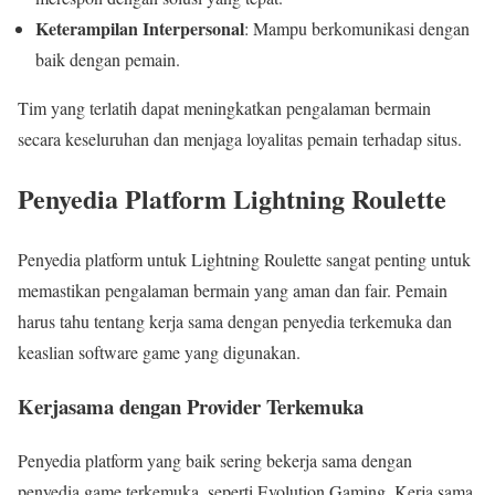
Keterampilan Interpersonal
: Mampu berkomunikasi dengan
baik dengan pemain.
Tim yang terlatih dapat meningkatkan pengalaman bermain
secara keseluruhan dan menjaga loyalitas pemain terhadap situs.
Penyedia Platform Lightning Roulette
Penyedia platform untuk Lightning Roulette sangat penting untuk
memastikan pengalaman bermain yang aman dan fair. Pemain
harus tahu tentang kerja sama dengan penyedia terkemuka dan
keaslian software game yang digunakan.
Kerjasama dengan Provider Terkemuka
Penyedia platform yang baik sering bekerja sama dengan
penyedia game terkemuka, seperti Evolution Gaming. Kerja sama