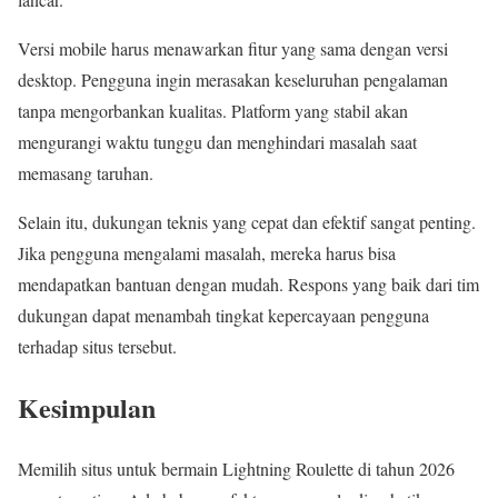
Versi mobile harus menawarkan fitur yang sama dengan versi
desktop. Pengguna ingin merasakan keseluruhan pengalaman
tanpa mengorbankan kualitas. Platform yang stabil akan
mengurangi waktu tunggu dan menghindari masalah saat
memasang taruhan.
Selain itu, dukungan teknis yang cepat dan efektif sangat penting.
Jika pengguna mengalami masalah, mereka harus bisa
mendapatkan bantuan dengan mudah. Respons yang baik dari tim
dukungan dapat menambah tingkat kepercayaan pengguna
terhadap situs tersebut.
Kesimpulan
Memilih situs untuk bermain Lightning Roulette di tahun 2026