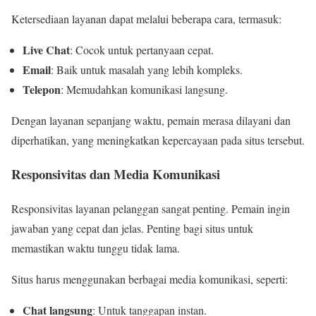
Ketersediaan layanan dapat melalui beberapa cara, termasuk:
Live Chat
: Cocok untuk pertanyaan cepat.
Email
: Baik untuk masalah yang lebih kompleks.
Telepon
: Memudahkan komunikasi langsung.
Dengan layanan sepanjang waktu, pemain merasa dilayani dan
diperhatikan, yang meningkatkan kepercayaan pada situs tersebut.
Responsivitas dan Media Komunikasi
Responsivitas layanan pelanggan sangat penting. Pemain ingin
jawaban yang cepat dan jelas. Penting bagi situs untuk
memastikan waktu tunggu tidak lama.
Situs harus menggunakan berbagai media komunikasi, seperti:
Chat langsung
: Untuk tanggapan instan.