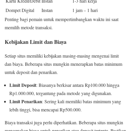
Kartu Kredit/Debit
Instan
1-3 hari kerja
Dompet Digital
Instan
1 jam – 1 hari
Penting bagi pemain untuk mempertimbangkan waktu ini saat
memilih metode transaksi.
Kebijakan Limit dan Biaya
Setiap situs memiliki kebijakan masing-masing mengenai limit
dan biaya. Beberapa situs mungkin menerapkan batas minimum
untuk deposit dan penarikan.
Limit Deposit
: Biasanya berkisar antara Rp100.000 hingga
Rp1.000.000, tergantung pada metode yang digunakan.
Limit Penarikan
: Sering kali memiliki batas minimum yang
lebih tinggi, bisa mencapai Rp500.000.
Biaya transaksi juga perlu diperhatikan. Beberapa situs mungkin
mengenakan biaya untuk penarikan atau deposit tertentu. Pastikan