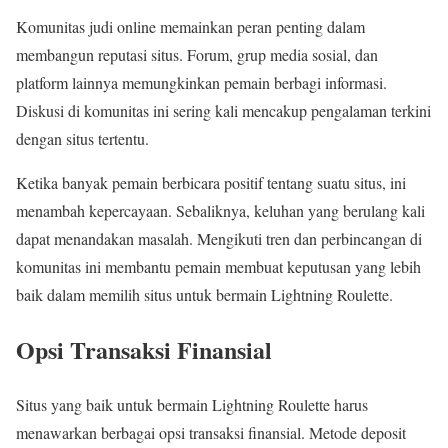
Komunitas judi online memainkan peran penting dalam
membangun reputasi situs. Forum, grup media sosial, dan
platform lainnya memungkinkan pemain berbagi informasi.
Diskusi di komunitas ini sering kali mencakup pengalaman terkini
dengan situs tertentu.
Ketika banyak pemain berbicara positif tentang suatu situs, ini
menambah kepercayaan. Sebaliknya, keluhan yang berulang kali
dapat menandakan masalah. Mengikuti tren dan perbincangan di
komunitas ini membantu pemain membuat keputusan yang lebih
baik dalam memilih situs untuk bermain Lightning Roulette.
Opsi Transaksi Finansial
Situs yang baik untuk bermain Lightning Roulette harus
menawarkan berbagai opsi transaksi finansial. Metode deposit