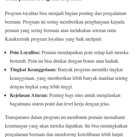
Program loyalitas bisa menjadi bagian penting dari pengalaman
bermain. Program ini sering memberikan penghargaan kepada
pemain yang sering bermain atau melakukan setoran rutin.
Karakteristik program loyalitas yang baik meliputi:
Poin Loyalitas:
Pemain mendapatkan poin setiap kali mereka
bertaruh. Poin ini bisa ditukar dengan bonus atau hadiah.
Tingkat Keanggotaan:
Banyak program memiliki tingkat
keanggotaan, yang memberikan lebih banyak manfaat seiring
dengan tingkat yang lebih tinggi.
Kejelasan Aturan:
Penting bagi situs untuk menjelaskan
bagaimana sistem point dan level kerja dengan jelas.
Transparansi dalam program ini membantu pemain memahami
keuntungan yang akan mereka dapatkan. Ini bisa meningkatkan
pengalaman bermain dan mendorong keterlibatan lebih lanjut.