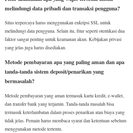
melindungi data pribadi dan transaksi pengguna?
Situs terpercaya harus menggunakan enkripsi SSL untuk
melindungi data pengguna. Selain itu, fitur seperti otentikasi dua
faktor sangat penting untuk keamanan akun. Kebijakan privasi
yang jelas juga harus disediakan.
Metode pembayaran apa yang paling aman dan apa
tanda-tanda sistem deposit/penarikan yang
bermasalah?
Metode pembayaran yang aman termasuk kartu kredit, e-wallet,
dan transfer bank yang terjamin. Tanda-tanda masalah bisa
termasuk keterlambatan dalam proses penarikan atau biaya yang
tidak jelas. Pemain harus membaca syarat dan ketentuan sebelum
menggunakan metode tertentu.