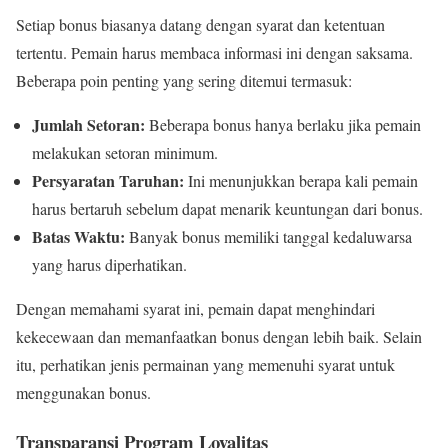
Setiap bonus biasanya datang dengan syarat dan ketentuan
tertentu. Pemain harus membaca informasi ini dengan saksama.
Beberapa poin penting yang sering ditemui termasuk:
Jumlah Setoran:
Beberapa bonus hanya berlaku jika pemain
melakukan setoran minimum.
Persyaratan Taruhan:
Ini menunjukkan berapa kali pemain
harus bertaruh sebelum dapat menarik keuntungan dari bonus.
Batas Waktu:
Banyak bonus memiliki tanggal kedaluwarsa
yang harus diperhatikan.
Dengan memahami syarat ini, pemain dapat menghindari
kekecewaan dan memanfaatkan bonus dengan lebih baik. Selain
itu, perhatikan jenis permainan yang memenuhi syarat untuk
menggunakan bonus.
Transparansi Program Loyalitas