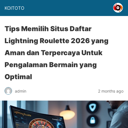
KOITOTO
Tips Memilih Situs Daftar
Lightning Roulette 2026 yang
Aman dan Terpercaya Untuk
Pengalaman Bermain yang
Optimal
admin
2 months ago