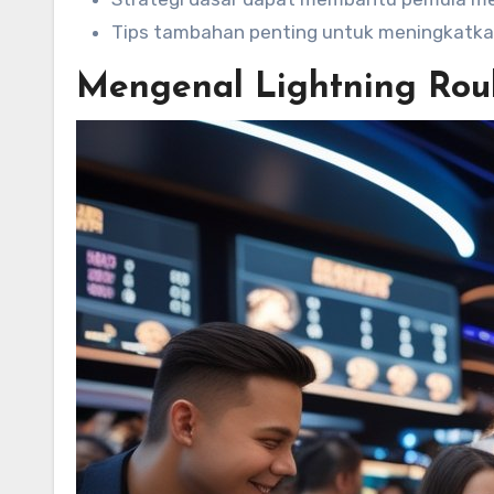
Tips tambahan penting untuk meningkatkan
Mengenal Lightning Roul