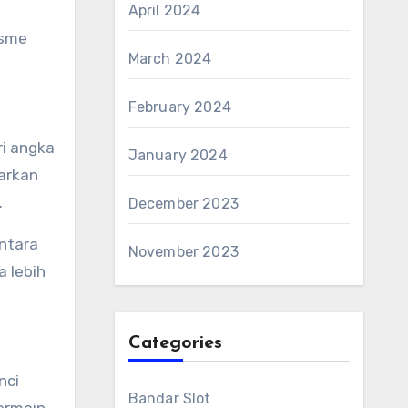
April 2024
isme
March 2024
February 2024
ri angka
January 2024
arkan
.
December 2023
ntara
November 2023
 lebih
Categories
nci
Bandar Slot