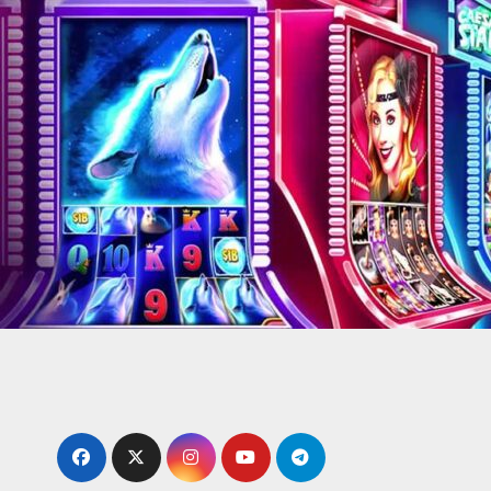
Skip
to
content