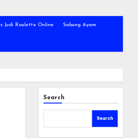
us Judi Roulette Online
Sabung Ayam
Search
Search