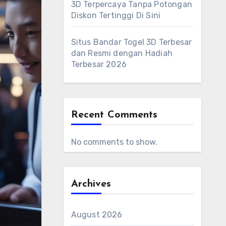
3D Terpercaya Tanpa Potongan
Diskon Tertinggi Di Sini
Situs Bandar Togel 3D Terbesar
dan Resmi dengan Hadiah
Terbesar 2026
Recent Comments
No comments to show.
Archives
August 2026