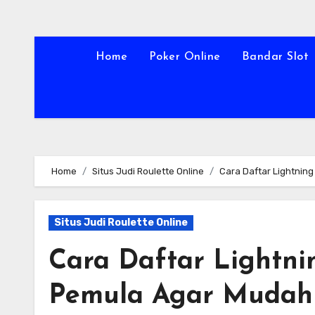
Home
Poker Online
Bandar Slot
Home
Situs Judi Roulette Online
Cara Daftar Lightnin
Situs Judi Roulette Online
Cara Daftar Lightni
Pemula Agar Mudah