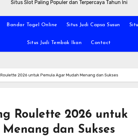
Situs Slot Paling Populer dan Terpercaya Tahun Ini
Bandar Togel Online
Situs Judi Capsa Susun
Sit
Situs Judi Tembak Ikan
Contact
g Roulette 2026 untuk Pemula Agar Mudah Menang dan Sukses
ng Roulette 2026 untuk
 Menang dan Sukses