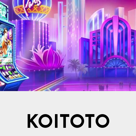
KOITOTO