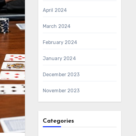
April 2024
March 2024
February 2024
January 2024
December 2023
November 2023
Categories