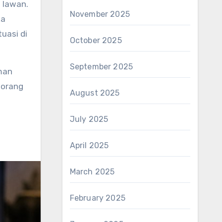
 lawan.
November 2025
ka
uasi di
October 2025
September 2025
man
eorang
August 2025
July 2025
April 2025
March 2025
February 2025