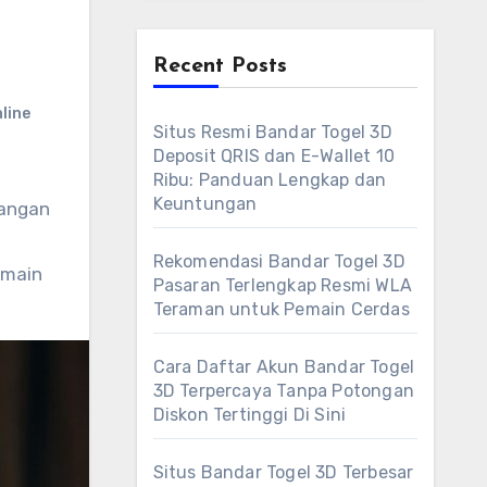
Recent Posts
line
Situs Resmi Bandar Togel 3D
Deposit QRIS dan E-Wallet 10
Ribu: Panduan Lengkap dan
Keuntungan
tangan
Rekomendasi Bandar Togel 3D
rmain
Pasaran Terlengkap Resmi WLA
Teraman untuk Pemain Cerdas
Cara Daftar Akun Bandar Togel
3D Terpercaya Tanpa Potongan
Diskon Tertinggi Di Sini
Situs Bandar Togel 3D Terbesar