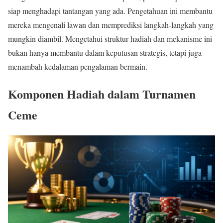
siap menghadapi tantangan yang ada. Pengetahuan ini membantu
mereka mengenali lawan dan memprediksi langkah-langkah yang
mungkin diambil. Mengetahui struktur hadiah dan mekanisme ini
bukan hanya membantu dalam keputusan strategis, tetapi juga
menambah kedalaman pengalaman bermain.
Komponen Hadiah dalam Turnamen
Ceme