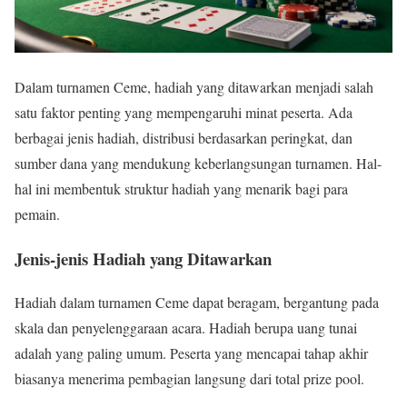
Dalam turnamen Ceme, hadiah yang ditawarkan menjadi salah
satu faktor penting yang mempengaruhi minat peserta. Ada
berbagai jenis hadiah, distribusi berdasarkan peringkat, dan
sumber dana yang mendukung keberlangsungan turnamen. Hal-
hal ini membentuk struktur hadiah yang menarik bagi para
pemain.
Jenis-jenis Hadiah yang Ditawarkan
Hadiah dalam turnamen Ceme dapat beragam, bergantung pada
skala dan penyelenggaraan acara. Hadiah berupa uang tunai
adalah yang paling umum. Peserta yang mencapai tahap akhir
biasanya menerima pembagian langsung dari total prize pool.