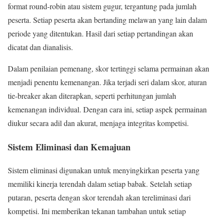
format round-robin atau sistem gugur, tergantung pada jumlah
peserta. Setiap peserta akan bertanding melawan yang lain dalam
periode yang ditentukan. Hasil dari setiap pertandingan akan
dicatat dan dianalisis.
Dalam penilaian pemenang, skor tertinggi selama permainan akan
menjadi penentu kemenangan. Jika terjadi seri dalam skor, aturan
tie-breaker akan diterapkan, seperti perhitungan jumlah
kemenangan individual. Dengan cara ini, setiap aspek permainan
diukur secara adil dan akurat, menjaga integritas kompetisi.
Sistem Eliminasi dan Kemajuan
Sistem eliminasi digunakan untuk menyingkirkan peserta yang
memiliki kinerja terendah dalam setiap babak. Setelah setiap
putaran, peserta dengan skor terendah akan tereliminasi dari
kompetisi. Ini memberikan tekanan tambahan untuk setiap