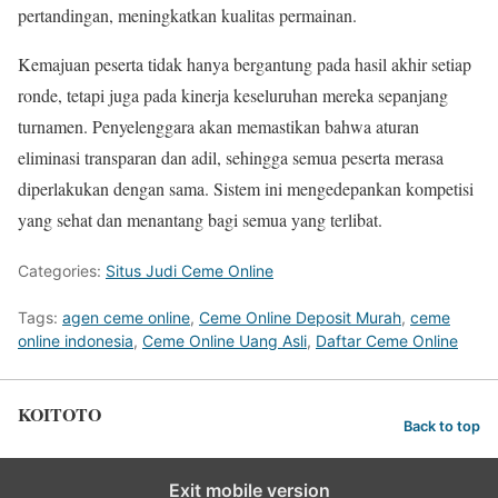
pertandingan, meningkatkan kualitas permainan.
Kemajuan peserta tidak hanya bergantung pada hasil akhir setiap
ronde, tetapi juga pada kinerja keseluruhan mereka sepanjang
turnamen. Penyelenggara akan memastikan bahwa aturan
eliminasi transparan dan adil, sehingga semua peserta merasa
diperlakukan dengan sama. Sistem ini mengedepankan kompetisi
yang sehat dan menantang bagi semua yang terlibat.
Categories:
Situs Judi Ceme Online
Tags:
agen ceme online
,
Ceme Online Deposit Murah
,
ceme
online indonesia
,
Ceme Online Uang Asli
,
Daftar Ceme Online
KOITOTO
Back to top
Exit mobile version