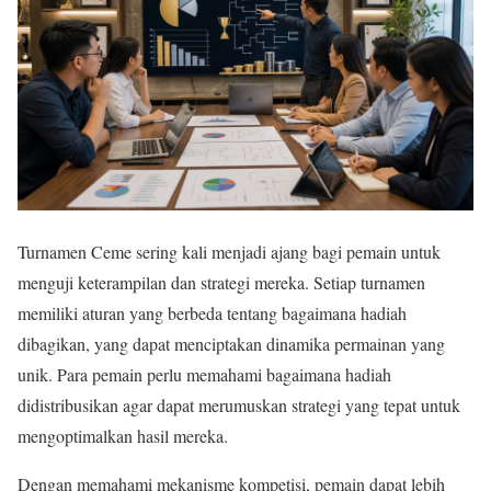
Turnamen Ceme sering kali menjadi ajang bagi pemain untuk
menguji keterampilan dan strategi mereka. Setiap turnamen
memiliki aturan yang berbeda tentang bagaimana hadiah
dibagikan, yang dapat menciptakan dinamika permainan yang
unik. Para pemain perlu memahami bagaimana hadiah
didistribusikan agar dapat merumuskan strategi yang tepat untuk
mengoptimalkan hasil mereka.
Dengan memahami mekanisme kompetisi, pemain dapat lebih