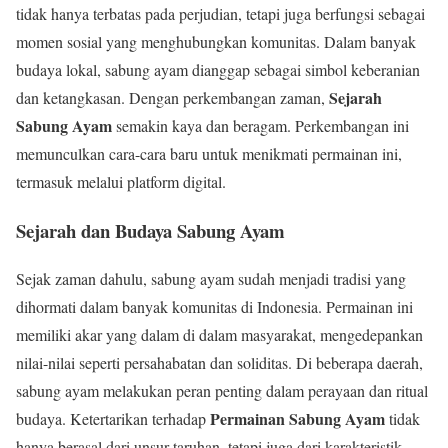
tidak hanya terbatas pada perjudian, tetapi juga berfungsi sebagai
momen sosial yang menghubungkan komunitas. Dalam banyak
budaya lokal, sabung ayam dianggap sebagai simbol keberanian
Sejarah
dan ketangkasan. Dengan perkembangan zaman,
Sabung Ayam
semakin kaya dan beragam. Perkembangan ini
memunculkan cara-cara baru untuk menikmati permainan ini,
termasuk melalui platform digital.
Sejarah dan Budaya Sabung Ayam
Sejak zaman dahulu, sabung ayam sudah menjadi tradisi yang
dihormati dalam banyak komunitas di Indonesia. Permainan ini
memiliki akar yang dalam di dalam masyarakat, mengedepankan
nilai-nilai seperti persahabatan dan soliditas. Di beberapa daerah,
sabung ayam melakukan peran penting dalam perayaan dan ritual
Permainan Sabung Ayam
budaya. Ketertarikan terhadap
tidak
hanya berasal dari unsur taruhan, tetapi juga dari karakteristik