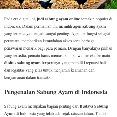
judi sabung ayam online
Pada era digital ini,
semakin populer di
agen sabung ayam
Indonesia. Dalam permainan ini, memilih
yang terpercaya menjadi sangat penting. Agen berfungsi sebagai
perantara, memberikan kemudahan akses serta berbagai
penawaran menarik bagi para pemain. Dengan banyaknya pilihan
yang tersedia, pemain harus memastikan bahwa mereka bermain
situs sabung ayam terpercaya
di
yang memiliki reputasi baik
dan legalitas yang jelas untuk menjamin keamanan dan
kenyamanan dalam transaksi.
Pengenalan Sabung Ayam di Indonesia
Budaya Sabung
Sabung ayam merupakan bagian penting dari
Ayam
di Indonesia yang telah ada sejak ratusan tahun. Tradisi ini