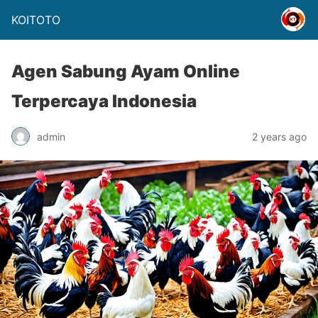
KOITOTO
Agen Sabung Ayam Online
Terpercaya Indonesia
admin
2 years ago