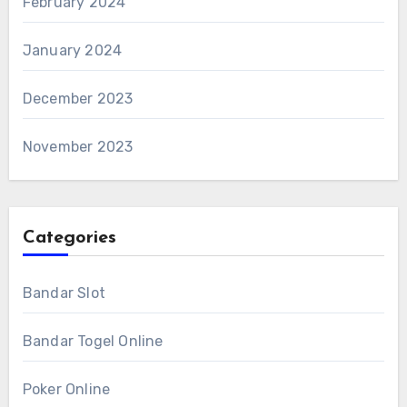
February 2024
January 2024
December 2023
November 2023
Categories
Bandar Slot
Bandar Togel Online
Poker Online