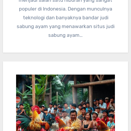
populer di Indonesia. Dengan munculnya
teknologi dan banyaknya bandar judi
sabung ayam yang menawarkan situs judi
sabung ayam…