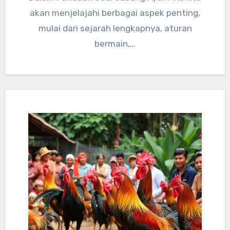
akan menjelajahi berbagai aspek penting,
mulai dari sejarah lengkapnya, aturan
bermain,…