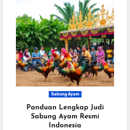
Sabung Ayam
Panduan Lengkap Judi
Sabung Ayam Resmi
Indonesia