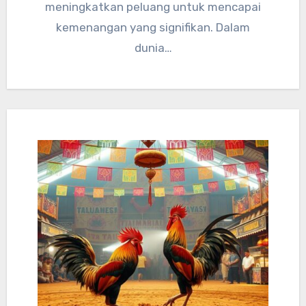
meningkatkan peluang untuk mencapai
kemenangan yang signifikan. Dalam
dunia…