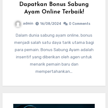
Dapatkan Bonus Sabung
Ayam Online Terbaik!
admin
16/08/2024
0
Comments
Dalam dunia sabung ayam online, bonus
menjadi salah satu daya tarik utama bagi
para pemain. Bonus Sabung Ayam adalah
insentif yang diberikan oleh agen untuk
menarik pemain baru dan
mempertahankan…