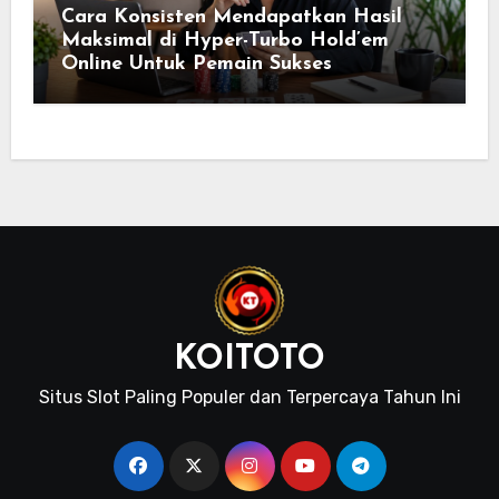
Cara Konsisten Mendapatkan Hasil
Maksimal di Hyper-Turbo Hold’em
Online Untuk Pemain Sukses
KOITOTO
Situs Slot Paling Populer dan Terpercaya Tahun Ini