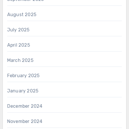
August 2025
July 2025
April 2025
March 2025
February 2025
January 2025
December 2024
November 2024