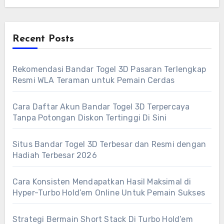
Recent Posts
Rekomendasi Bandar Togel 3D Pasaran Terlengkap
Resmi WLA Teraman untuk Pemain Cerdas
Cara Daftar Akun Bandar Togel 3D Terpercaya
Tanpa Potongan Diskon Tertinggi Di Sini
Situs Bandar Togel 3D Terbesar dan Resmi dengan
Hadiah Terbesar 2026
Cara Konsisten Mendapatkan Hasil Maksimal di
Hyper-Turbo Hold’em Online Untuk Pemain Sukses
Strategi Bermain Short Stack Di Turbo Hold’em