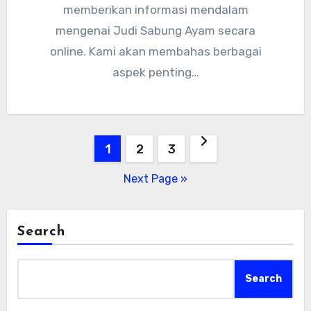
memberikan informasi mendalam
mengenai Judi Sabung Ayam secara
online. Kami akan membahas berbagai
aspek penting…
Posts
1
2
3
pagination
Next Page »
Search
Search