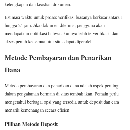
kelengkapan dan keaslian dokumen.
Estimasi waktu untuk proses verifikasi biasanya berkisar antara 1
hingga 24 jam. Jika dokumen diterima, pengguna akan
mendapatkan notifikasi bahwa akunnya telah terverifikasi, dan
akses penuh ke semua fitur situs dapat diperoleh.
Metode Pembayaran dan Penarikan
Dana
Metode pembayaran dan penarikan dana adalah aspek penting
dalam pengalaman bermain di situs tembak ikan. Pemain perlu
mengetahui berbagai opsi yang tersedia untuk deposit dan cara
menarik kemenangan secara efisien.
Pilihan Metode Deposit