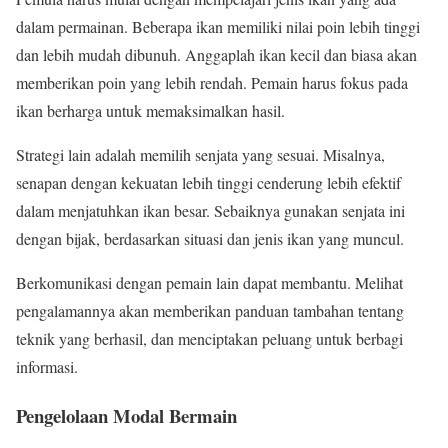
dalam permainan. Beberapa ikan memiliki nilai poin lebih tinggi
dan lebih mudah dibunuh. Anggaplah ikan kecil dan biasa akan
memberikan poin yang lebih rendah. Pemain harus fokus pada
ikan berharga untuk memaksimalkan hasil.
Strategi lain adalah memilih senjata yang sesuai. Misalnya,
senapan dengan kekuatan lebih tinggi cenderung lebih efektif
dalam menjatuhkan ikan besar. Sebaiknya gunakan senjata ini
dengan bijak, berdasarkan situasi dan jenis ikan yang muncul.
Berkomunikasi dengan pemain lain dapat membantu. Melihat
pengalamannya akan memberikan panduan tambahan tentang
teknik yang berhasil, dan menciptakan peluang untuk berbagi
informasi.
Pengelolaan Modal Bermain