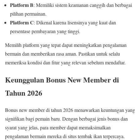
Platform B
: Memiliki sistem keamanan canggih dan berbagai
pilihan permainan.
Platform C
: Dikenal karena lisensinya yang kuat dan
persentase pembayaran yang tinggi.
Memilih platform yang tepat dapat meningkatkan pengalaman
bermain dan memberikan rasa aman. Pastikan untuk selalu
memeriksa kondisi dan fitur yang relevan sebelum mendaftar.
Keunggulan Bonus New Member di
Tahun 2026
Bonus new member di tahun 2026 menawarkan keuntungan yang
signifikan bagi pemain baru. Dengan berbagai jenis bonus dan
syarat yang jelas, para member dapat memaksimalkan
pengalaman bermain mereka di situs tembak ikan terpercaya.