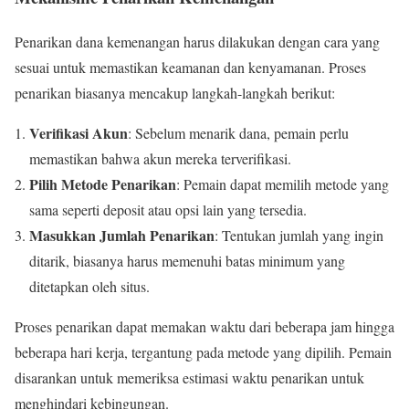
Penarikan dana kemenangan harus dilakukan dengan cara yang
sesuai untuk memastikan keamanan dan kenyamanan. Proses
penarikan biasanya mencakup langkah-langkah berikut:
Verifikasi Akun
: Sebelum menarik dana, pemain perlu
memastikan bahwa akun mereka terverifikasi.
Pilih Metode Penarikan
: Pemain dapat memilih metode yang
sama seperti deposit atau opsi lain yang tersedia.
Masukkan Jumlah Penarikan
: Tentukan jumlah yang ingin
ditarik, biasanya harus memenuhi batas minimum yang
ditetapkan oleh situs.
Proses penarikan dapat memakan waktu dari beberapa jam hingga
beberapa hari kerja, tergantung pada metode yang dipilih. Pemain
disarankan untuk memeriksa estimasi waktu penarikan untuk
menghindari kebingungan.