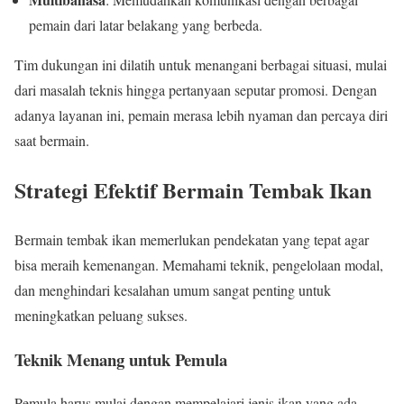
pemain dari latar belakang yang berbeda.
Tim dukungan ini dilatih untuk menangani berbagai situasi, mulai
dari masalah teknis hingga pertanyaan seputar promosi. Dengan
adanya layanan ini, pemain merasa lebih nyaman dan percaya diri
saat bermain.
Strategi Efektif Bermain Tembak Ikan
Bermain tembak ikan memerlukan pendekatan yang tepat agar
bisa meraih kemenangan. Memahami teknik, pengelolaan modal,
dan menghindari kesalahan umum sangat penting untuk
meningkatkan peluang sukses.
Teknik Menang untuk Pemula
Pemula harus mulai dengan mempelajari jenis ikan yang ada