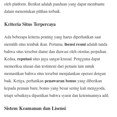
oleh platform. Berikut adalah panduan yang dapat membantu
dalam menentukan pilihan terbaik.
Kriteria Situs Terpercaya
Ada beberapa kriteria penting yang harus diperhatikan saat
lisensi resmi
memilih situs tembak ikan. Pertama,
adalah tanda
bahwa situs tersebut diatur dan diawasi oleh otoritas perjudian.
reputasi
Kedua,
situs juga sangat krusial. Pengguna dapat
memeriksa ulasan dan testimoni dari pemain lain untuk
memastikan bahwa situs tersebut menjalankan operasi dengan
penawaran bonus
baik. Ketiga, perhatikan
yang diberikan
kepada pemain baru; bonus yang besar sering kali menggoda,
tetapi sebaiknya dipastikan bahwa syarat dan ketentuannya adil.
Sistem Keamanan dan Lisensi