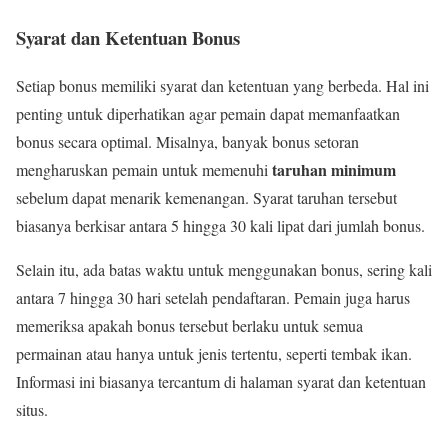
Syarat dan Ketentuan Bonus
Setiap bonus memiliki syarat dan ketentuan yang berbeda. Hal ini
penting untuk diperhatikan agar pemain dapat memanfaatkan
bonus secara optimal. Misalnya, banyak bonus setoran
taruhan minimum
mengharuskan pemain untuk memenuhi
sebelum dapat menarik kemenangan. Syarat taruhan tersebut
biasanya berkisar antara 5 hingga 30 kali lipat dari jumlah bonus.
Selain itu, ada batas waktu untuk menggunakan bonus, sering kali
antara 7 hingga 30 hari setelah pendaftaran. Pemain juga harus
memeriksa apakah bonus tersebut berlaku untuk semua
permainan atau hanya untuk jenis tertentu, seperti tembak ikan.
Informasi ini biasanya tercantum di halaman syarat dan ketentuan
situs.