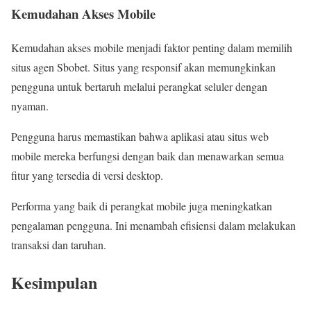
Kemudahan Akses Mobile
Kemudahan akses mobile menjadi faktor penting dalam memilih
situs agen Sbobet. Situs yang responsif akan memungkinkan
pengguna untuk bertaruh melalui perangkat seluler dengan
nyaman.
Pengguna harus memastikan bahwa aplikasi atau situs web
mobile mereka berfungsi dengan baik dan menawarkan semua
fitur yang tersedia di versi desktop.
Performa yang baik di perangkat mobile juga meningkatkan
pengalaman pengguna. Ini menambah efisiensi dalam melakukan
transaksi dan taruhan.
Kesimpulan