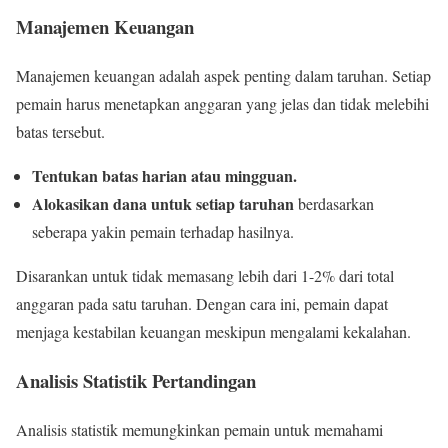
Manajemen Keuangan
Manajemen keuangan adalah aspek penting dalam taruhan. Setiap
pemain harus menetapkan anggaran yang jelas dan tidak melebihi
batas tersebut.
Tentukan batas harian atau mingguan.
Alokasikan dana untuk setiap taruhan
berdasarkan
seberapa yakin pemain terhadap hasilnya.
Disarankan untuk tidak memasang lebih dari 1-2% dari total
anggaran pada satu taruhan. Dengan cara ini, pemain dapat
menjaga kestabilan keuangan meskipun mengalami kekalahan.
Analisis Statistik Pertandingan
Analisis statistik memungkinkan pemain untuk memahami