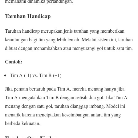
memahami dinamika pertandingan.
Taruhan Handicap
Taruhan handicap merupakan jenis taruhan yang memberikan
keuntungan bagi tim yang lebih lemah. Melalui sistem ini, taruhan
dibuat dengan menambahkan atau mengurangi gol untuk satu tim.
Contoh:
Tim A (-1) vs. Tim B (+1)
Jika pemain bertaruh pada Tim A, mereka menang hanya jika
Tim A mengalahkan Tim B dengan selisih dua gol. Jika Tim A
menang dengan satu gol, taruhan dianggap imbang. Model ini
menarik karena menciptakan keseimbangan antara tim yang
berbeda kekuatan.