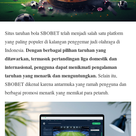
Situs taruhan bola SBOBET telah menjadi salah satu platform
yang paling populer di kalangan penggemar judi olahraga di
Dengan berbagai pilihan taruhan yang
Indonesia.
ditawarkan, termasuk pertandingan liga domestik dan
internasional, pengguna dapat menikmati pengalaman
taruhan yang menarik dan menguntungkan.
Selain itu,
SBOBET dikenal karena antarmuka yang ramah pengguna dan
berbagai promosi menarik yang memikat para petaruh.