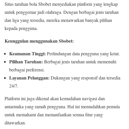
Situs taruhan bola Sbobet menyediakan platform yang lengkap
untuk penggemar judi olahraga. Dengan berbagai jenis taruhan
dan liga yang tersedia, mereka menawarkan banyak pilihan
kepada pengguna.
Keunggulan menggunakan Sbobet:
Keamanan Tinggi:
Perlindungan data pengguna yang ketat.
Pilihan Taruhan:
Berbagai jenis taruhan untuk memenuhi
berbagai preferensi.
Layanan Pelanggan:
Dukungan yang responsif dan tersedia
24/7.
Platform ini juga dikenal akan kemudahan navigasi dan
antarmuka yang ramah pengguna. Hal ini memudahkan pemula
untuk memahami dan memanfaatkan semua fitur yang
ditawarkan.