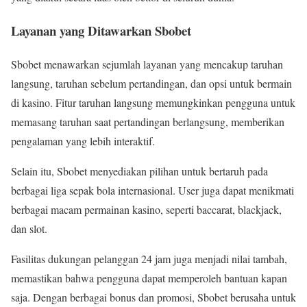
Layanan yang Ditawarkan Sbobet
Sbobet menawarkan sejumlah layanan yang mencakup taruhan
langsung, taruhan sebelum pertandingan, dan opsi untuk bermain
di kasino. Fitur taruhan langsung memungkinkan pengguna untuk
memasang taruhan saat pertandingan berlangsung, memberikan
pengalaman yang lebih interaktif.
Selain itu, Sbobet menyediakan pilihan untuk bertaruh pada
berbagai liga sepak bola internasional. User juga dapat menikmati
berbagai macam permainan kasino, seperti baccarat, blackjack,
dan slot.
Fasilitas dukungan pelanggan 24 jam juga menjadi nilai tambah,
memastikan bahwa pengguna dapat memperoleh bantuan kapan
saja. Dengan berbagai bonus dan promosi, Sbobet berusaha untuk