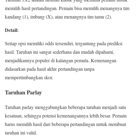
memilih hasil pertandingan. Pemain bisa memilih menangnya tim
kandang (1), imbang (X), atau menangnya tim tamu (2).
Detail:
Setiap opsi memiliki odds tersendiri, tergantung pada prediksi
hasil. Taruhan ini sangat sederhana dan mudah dipahami,
menjadikannya populer di kalangan pemula. Kemenangan
didasarkan pada hasil akhir pertandingan tanpa
mempertimbangkan skor.
Taruhan Parlay
Taruhan parlay menggabungkan beberapa taruhan menjadi satu
kesatuan, sehingga potensi kemenangannya lebih besar. Pemain
harus memilih hasil dari beberapa pertandingan untuk membuat
taruhan ini valid.