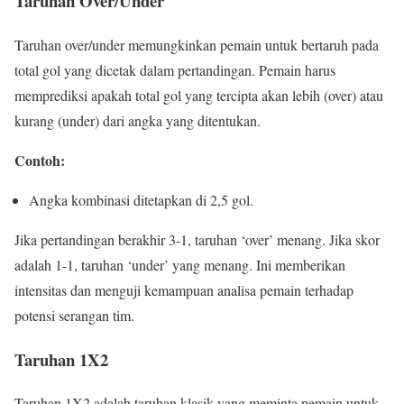
Taruhan Over/Under
Taruhan over/under memungkinkan pemain untuk bertaruh pada
total gol yang dicetak dalam pertandingan. Pemain harus
memprediksi apakah total gol yang tercipta akan lebih (over) atau
kurang (under) dari angka yang ditentukan.
Contoh:
Angka kombinasi ditetapkan di 2,5 gol.
Jika pertandingan berakhir 3-1, taruhan ‘over’ menang. Jika skor
adalah 1-1, taruhan ‘under’ yang menang. Ini memberikan
intensitas dan menguji kemampuan analisa pemain terhadap
potensi serangan tim.
Taruhan 1X2
Taruhan 1X2 adalah taruhan klasik yang meminta pemain untuk