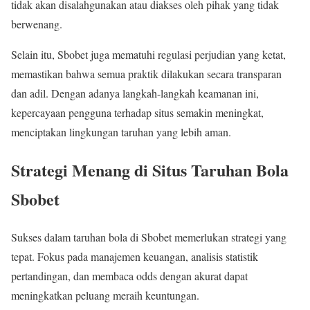
tidak akan disalahgunakan atau diakses oleh pihak yang tidak
berwenang.
Selain itu, Sbobet juga mematuhi regulasi perjudian yang ketat,
memastikan bahwa semua praktik dilakukan secara transparan
dan adil. Dengan adanya langkah-langkah keamanan ini,
kepercayaan pengguna terhadap situs semakin meningkat,
menciptakan lingkungan taruhan yang lebih aman.
Strategi Menang di Situs Taruhan Bola
Sbobet
Sukses dalam taruhan bola di Sbobet memerlukan strategi yang
tepat. Fokus pada manajemen keuangan, analisis statistik
pertandingan, dan membaca odds dengan akurat dapat
meningkatkan peluang meraih keuntungan.