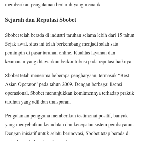
memberikan pengalaman bertaruh yang menarik.
Sejarah dan Reputasi Sbobet
Sbobet telah berada di industri taruhan selama lebih dari 15 tahun.
Sejak awal, situs ini telah berkembang menjadi salah satu
pemimpin di pasar taruhan online. Kualitas layanan dan
keamanan yang ditawarkan berkontribusi pada reputasi baiknya.
Sbobet telah menerima beberapa penghargaan, termasuk “Best
Asian Operator” pada tahun 2009. Dengan berbagai lisensi
operasional, Sbobet menunjukkan komitmennya terhadap praktik
taruhan yang adil dan transparan.
Pengalaman pengguna memberikan testimonai positif, banyak
yang menyebutkan keandalan dan kecepatan sistem pembayaran.
Dengan inisiatif untuk selalu berinovasi, Sbobet tetap berada di