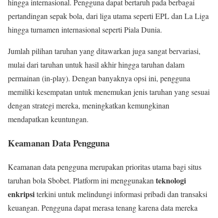
hingga internasional. Pengguna dapat bertaruh pada berbagai
pertandingan sepak bola, dari liga utama seperti EPL dan La Liga
hingga turnamen internasional seperti Piala Dunia.
Jumlah pilihan taruhan yang ditawarkan juga sangat bervariasi,
mulai dari taruhan untuk hasil akhir hingga taruhan dalam
permainan (in-play). Dengan banyaknya opsi ini, pengguna
memiliki kesempatan untuk menemukan jenis taruhan yang sesuai
dengan strategi mereka, meningkatkan kemungkinan
mendapatkan keuntungan.
Keamanan Data Pengguna
Keamanan data pengguna merupakan prioritas utama bagi situs
teknologi
taruhan bola Sbobet. Platform ini menggunakan
enkripsi
terkini untuk melindungi informasi pribadi dan transaksi
keuangan. Pengguna dapat merasa tenang karena data mereka