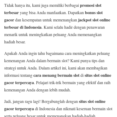
promosi slot
Tidak hanya itu, kami juga memiliki berbagai
terbesar
bonus slot
yang bisa Anda manfaatkan. Dapatkan
gacor
jackpot slot online
dan kesempatan untuk memenangkan
terbesar di Indonesia
. Kami selalu hadir dengan penawaran
menarik untuk meningkatkan peluang Anda memenangkan
hadiah besar.
Apakah Anda ingin tahu bagaimana cara meningkatkan peluang
kemenangan Anda dalam bermain slot? Kami punya tips dan
strategi untuk Anda. Dalam artikel ini, kami akan membagikan
cara menang bermain slot
situs slot online
informasi tentang
di
gacor terpercaya
. Pelajari trik-trik bermain yang efektif dan raih
kemenangan Anda dengan lebih mudah.
situs slot online
Jadi, jangan ragu lagi! Bergabunglah dengan
gacor terpercaya
di Indonesia dan nikmati keseruan bermain slot
serta peluang besar untuk memenangkan hadiah-hadiah