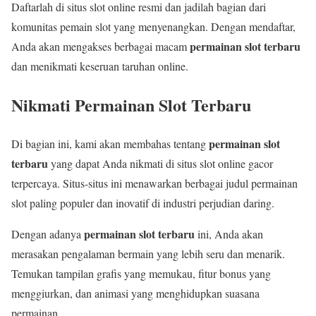
Daftarlah di situs slot online resmi dan jadilah bagian dari
komunitas pemain slot yang menyenangkan. Dengan mendaftar,
permainan slot terbaru
Anda akan mengakses berbagai macam
dan menikmati keseruan taruhan online.
Nikmati Permainan Slot Terbaru
permainan slot
Di bagian ini, kami akan membahas tentang
terbaru
yang dapat Anda nikmati di situs slot online gacor
terpercaya. Situs-situs ini menawarkan berbagai judul permainan
slot paling populer dan inovatif di industri perjudian daring.
permainan slot terbaru
Dengan adanya
ini, Anda akan
merasakan pengalaman bermain yang lebih seru dan menarik.
Temukan tampilan grafis yang memukau, fitur bonus yang
menggiurkan, dan animasi yang menghidupkan suasana
permainan.