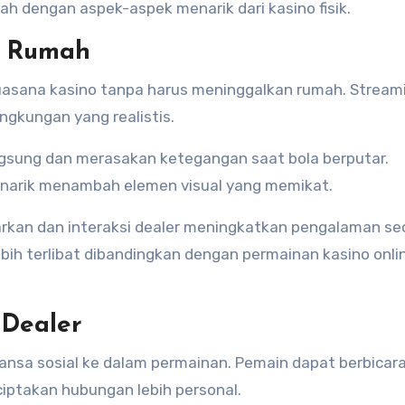
 dengan aspek-aspek menarik dari kasino fisik.
i Rumah
uasana kasino tanpa harus meninggalkan rumah. Stream
ngkungan yang realistis.
ngsung dan merasakan ketegangan saat bola berputar.
enarik menambah elemen visual yang memikat.
mparkan dan interaksi dealer meningkatkan pengalaman se
bih terlibat dibandingkan dengan permainan kasino onli
 Dealer
nsa sosial ke dalam permainan. Pemain dapat berbicar
ciptakan hubungan lebih personal.