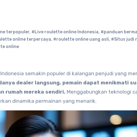
ine terpopuler
,
#Live roulette online Indonesia
,
#panduan berma
lette online terpercaya
,
#roulette online uang asli
,
#Situs judi 
te online
anya dealer langsung, pemain dapat menikmati s
n rumah mereka sendiri.
Menggabungkan teknologi c
arkan dinamika permainan yang menarik.