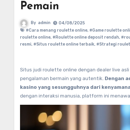
Pemain
By
admin
04/08/2025
#Cara menang roulette online
,
#Game roulette onl
roulette online
,
#Roulette online deposit rendah
,
#rou
resmi
,
#Situs roulette online terbaik
,
#Strategi roulet
Situs judi roulette online dengan dealer live asli Indonesia semakin populer di kalangan penjudi yang mencari
pengalaman bermain yang autentik.
Dengan ad
kasino yang sesungguhnya dari kenyamana
dengan interaksi manusia, platform ini menaw