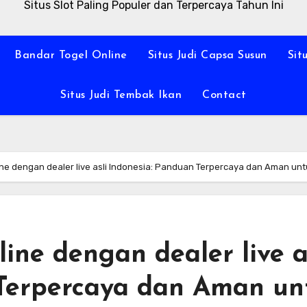
Situs Slot Paling Populer dan Terpercaya Tahun Ini
Bandar Togel Online
Situs Judi Capsa Susun
Sit
Situs Judi Tembak Ikan
Contact
nline dengan dealer live asli Indonesia: Panduan Terpercaya dan Aman un
nline dengan dealer live a
 Terpercaya dan Aman un