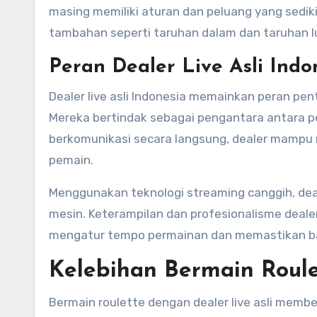
masing memiliki aturan dan peluang yang sedi
tambahan seperti taruhan dalam dan taruhan 
Peran Dealer Live Asli Indo
Dealer live asli Indonesia memainkan peran pe
Mereka bertindak sebagai pengantara antara
berkomunikasi secara langsung, dealer mampu
pemain.
Menggunakan teknologi streaming canggih, deal
mesin. Keterampilan dan profesionalisme deale
mengatur tempo permainan dan memastikan bah
Kelebihan Bermain Roule
Bermain roulette dengan dealer live asli membe