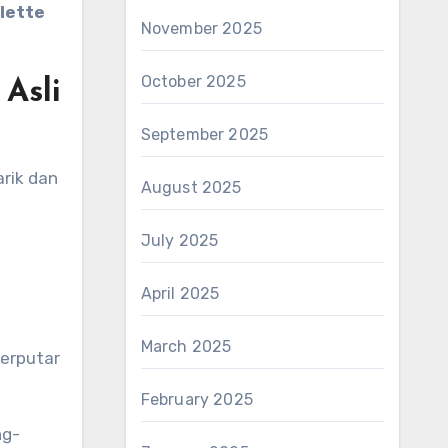
lette
November 2025
October 2025
Asli
September 2025
arik dan
August 2025
July 2025
April 2025
March 2025
berputar
February 2025
ng-