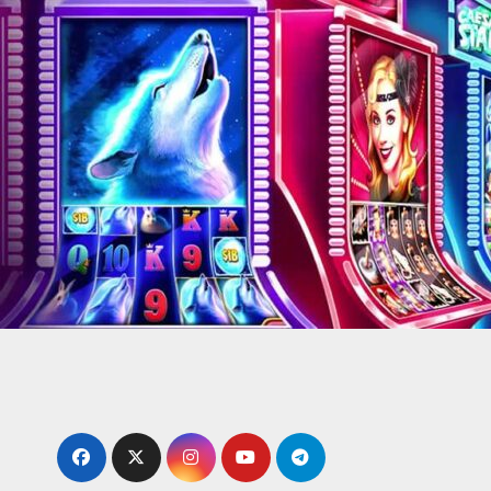
Skip
to
content