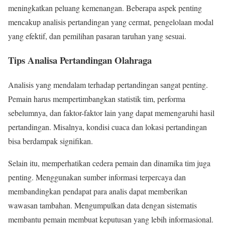
meningkatkan peluang kemenangan. Beberapa aspek penting
mencakup analisis pertandingan yang cermat, pengelolaan modal
yang efektif, dan pemilihan pasaran taruhan yang sesuai.
Tips Analisa Pertandingan Olahraga
Analisis yang mendalam terhadap pertandingan sangat penting.
Pemain harus mempertimbangkan statistik tim, performa
sebelumnya, dan faktor-faktor lain yang dapat memengaruhi hasil
pertandingan. Misalnya, kondisi cuaca dan lokasi pertandingan
bisa berdampak signifikan.
Selain itu, memperhatikan cedera pemain dan dinamika tim juga
penting. Menggunakan sumber informasi terpercaya dan
membandingkan pendapat para analis dapat memberikan
wawasan tambahan. Mengumpulkan data dengan sistematis
membantu pemain membuat keputusan yang lebih informasional.