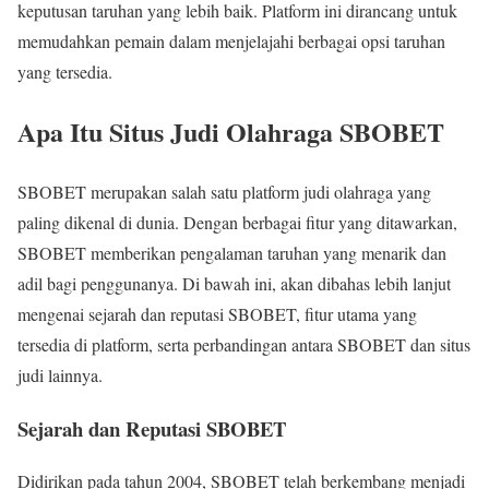
keputusan taruhan yang lebih baik. Platform ini dirancang untuk
memudahkan pemain dalam menjelajahi berbagai opsi taruhan
yang tersedia.
Apa Itu Situs Judi Olahraga SBOBET
SBOBET merupakan salah satu platform judi olahraga yang
paling dikenal di dunia. Dengan berbagai fitur yang ditawarkan,
SBOBET memberikan pengalaman taruhan yang menarik dan
adil bagi penggunanya. Di bawah ini, akan dibahas lebih lanjut
mengenai sejarah dan reputasi SBOBET, fitur utama yang
tersedia di platform, serta perbandingan antara SBOBET dan situs
judi lainnya.
Sejarah dan Reputasi SBOBET
Didirikan pada tahun 2004, SBOBET telah berkembang menjadi