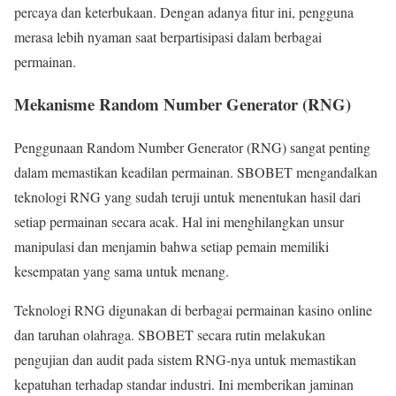
percaya dan keterbukaan. Dengan adanya fitur ini, pengguna
merasa lebih nyaman saat berpartisipasi dalam berbagai
permainan.
Mekanisme Random Number Generator (RNG)
Penggunaan Random Number Generator (RNG) sangat penting
dalam memastikan keadilan permainan. SBOBET mengandalkan
teknologi RNG yang sudah teruji untuk menentukan hasil dari
setiap permainan secara acak. Hal ini menghilangkan unsur
manipulasi dan menjamin bahwa setiap pemain memiliki
kesempatan yang sama untuk menang.
Teknologi RNG digunakan di berbagai permainan kasino online
dan taruhan olahraga. SBOBET secara rutin melakukan
pengujian dan audit pada sistem RNG-nya untuk memastikan
kepatuhan terhadap standar industri. Ini memberikan jaminan