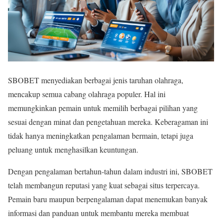
SBOBET menyediakan berbagai jenis taruhan olahraga,
mencakup semua cabang olahraga populer. Hal ini
memungkinkan pemain untuk memilih berbagai pilihan yang
sesuai dengan minat dan pengetahuan mereka. Keberagaman ini
tidak hanya meningkatkan pengalaman bermain, tetapi juga
peluang untuk menghasilkan keuntungan.
Dengan pengalaman bertahun-tahun dalam industri ini, SBOBET
telah membangun reputasi yang kuat sebagai situs terpercaya.
Pemain baru maupun berpengalaman dapat menemukan banyak
informasi dan panduan untuk membantu mereka membuat