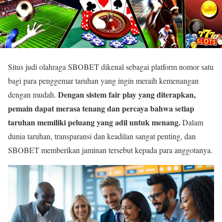
Situs judi olahraga SBOBET dikenal sebagai platform nomor satu
bagi para penggemar taruhan yang ingin meraih kemenangan
Dengan sistem fair play yang diterapkan,
dengan mudah.
pemain dapat merasa tenang dan percaya bahwa setiap
taruhan memiliki peluang yang adil untuk menang.
Dalam
dunia taruhan, transparansi dan keadilan sangat penting, dan
SBOBET memberikan jaminan tersebut kepada para anggotanya.