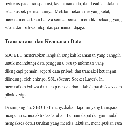
berfokus pada transparansi, keamanan data, dan keadilan dalam
setiap aspek permainannya. Melalui mekanisme yang ketat,
mereka memastikan bahwa semua pemain memiliki peluang yang
setara dan bahwa integritas permainan dijaga.
Transparansi dan Keamanan Data
SBOBET menerapkan langkah-langkah keamanan yang canggih
untuk melindungi data pengguna. Setiap informasi yang
dilengkapi pemain, seperti data pribadi dan transaksi keuangan,
dilindungi oleh enkripsi SSL (Secure Socket Layer). Ini
memastikan bahwa data tetap rahasia dan tidak dapat diakses oleh
pihak ketiga.
Di samping itu, SBOBET menyediakan laporan yang transparan
mengenai semua aktivitas taruhan. Pemain dapat dengan mudah
mengakses detail taruhan yang mereka lakukan, menciptakan rasa