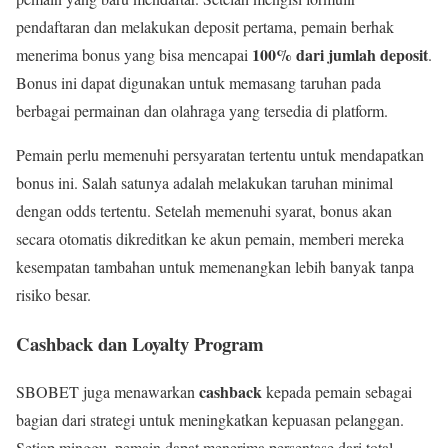
pendaftaran dan melakukan deposit pertama, pemain berhak
100% dari jumlah deposit
menerima bonus yang bisa mencapai
.
Bonus ini dapat digunakan untuk memasang taruhan pada
berbagai permainan dan olahraga yang tersedia di platform.
Pemain perlu memenuhi persyaratan tertentu untuk mendapatkan
bonus ini. Salah satunya adalah melakukan taruhan minimal
dengan odds tertentu. Setelah memenuhi syarat, bonus akan
secara otomatis dikreditkan ke akun pemain, memberi mereka
kesempatan tambahan untuk memenangkan lebih banyak tanpa
risiko besar.
Cashback dan Loyalty Program
cashback
SBOBET juga menawarkan
kepada pemain sebagai
bagian dari strategi untuk meningkatkan kepuasan pelanggan.
Setiap minggu, pemain dapat menerima persentase dari total