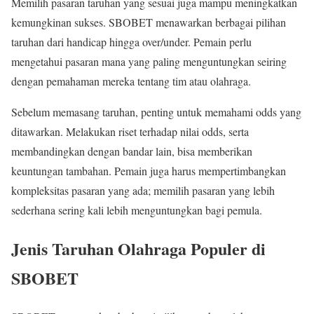
Memilih pasaran taruhan yang sesuai juga mampu meningkatkan
kemungkinan sukses. SBOBET menawarkan berbagai pilihan
taruhan dari handicap hingga over/under. Pemain perlu
mengetahui pasaran mana yang paling menguntungkan seiring
dengan pemahaman mereka tentang tim atau olahraga.
Sebelum memasang taruhan, penting untuk memahami odds yang
ditawarkan. Melakukan riset terhadap nilai odds, serta
membandingkan dengan bandar lain, bisa memberikan
keuntungan tambahan. Pemain juga harus mempertimbangkan
kompleksitas pasaran yang ada; memilih pasaran yang lebih
sederhana sering kali lebih menguntungkan bagi pemula.
Jenis Taruhan Olahraga Populer di
SBOBET