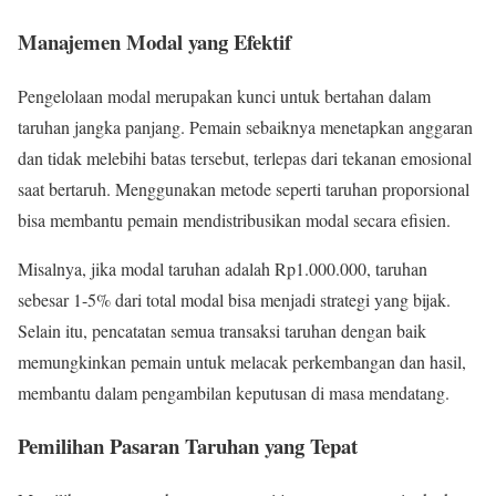
Manajemen Modal yang Efektif
Pengelolaan modal merupakan kunci untuk bertahan dalam
taruhan jangka panjang. Pemain sebaiknya menetapkan anggaran
dan tidak melebihi batas tersebut, terlepas dari tekanan emosional
saat bertaruh. Menggunakan metode seperti taruhan proporsional
bisa membantu pemain mendistribusikan modal secara efisien.
Misalnya, jika modal taruhan adalah Rp1.000.000, taruhan
sebesar 1-5% dari total modal bisa menjadi strategi yang bijak.
Selain itu, pencatatan semua transaksi taruhan dengan baik
memungkinkan pemain untuk melacak perkembangan dan hasil,
membantu dalam pengambilan keputusan di masa mendatang.
Pemilihan Pasaran Taruhan yang Tepat