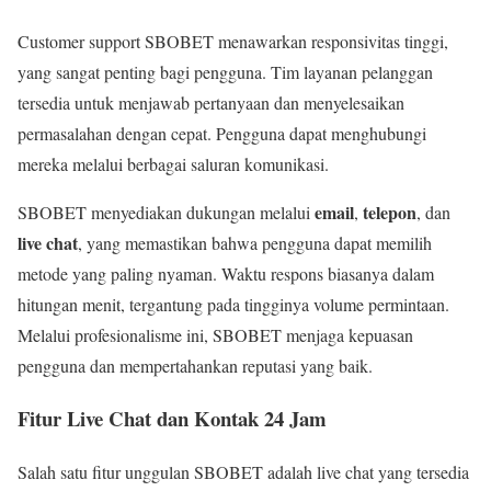
Customer support SBOBET menawarkan responsivitas tinggi,
yang sangat penting bagi pengguna. Tim layanan pelanggan
tersedia untuk menjawab pertanyaan dan menyelesaikan
permasalahan dengan cepat. Pengguna dapat menghubungi
mereka melalui berbagai saluran komunikasi.
email
telepon
SBOBET menyediakan dukungan melalui
,
, dan
live chat
, yang memastikan bahwa pengguna dapat memilih
metode yang paling nyaman. Waktu respons biasanya dalam
hitungan menit, tergantung pada tingginya volume permintaan.
Melalui profesionalisme ini, SBOBET menjaga kepuasan
pengguna dan mempertahankan reputasi yang baik.
Fitur Live Chat dan Kontak 24 Jam
Salah satu fitur unggulan SBOBET adalah live chat yang tersedia