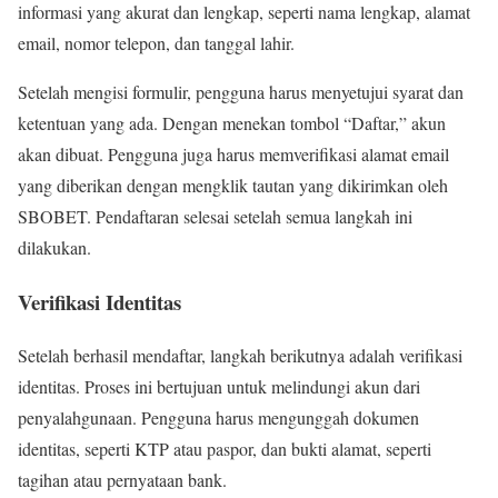
informasi yang akurat dan lengkap, seperti nama lengkap, alamat
email, nomor telepon, dan tanggal lahir.
Setelah mengisi formulir, pengguna harus menyetujui syarat dan
ketentuan yang ada. Dengan menekan tombol “Daftar,” akun
akan dibuat. Pengguna juga harus memverifikasi alamat email
yang diberikan dengan mengklik tautan yang dikirimkan oleh
SBOBET. Pendaftaran selesai setelah semua langkah ini
dilakukan.
Verifikasi Identitas
Setelah berhasil mendaftar, langkah berikutnya adalah verifikasi
identitas. Proses ini bertujuan untuk melindungi akun dari
penyalahgunaan. Pengguna harus mengunggah dokumen
identitas, seperti KTP atau paspor, dan bukti alamat, seperti
tagihan atau pernyataan bank.