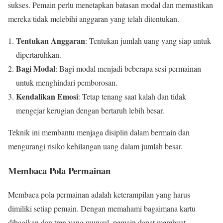
sukses. Pemain perlu menetapkan batasan modal dan memastikan
mereka tidak melebihi anggaran yang telah ditentukan.
Tentukan Anggaran
: Tentukan jumlah uang yang siap untuk
dipertaruhkan.
Bagi Modal
: Bagi modal menjadi beberapa sesi permainan
untuk menghindari pemborosan.
Kendalikan Emosi
: Tetap tenang saat kalah dan tidak
mengejar kerugian dengan bertaruh lebih besar.
Teknik ini membantu menjaga disiplin dalam bermain dan
mengurangi risiko kehilangan uang dalam jumlah besar.
Membaca Pola Permainan
Membaca pola permainan adalah keterampilan yang harus
dimiliki setiap pemain. Dengan memahami bagaimana kartu
dibagikan dan tren yang muncul, pemain dapat membuat