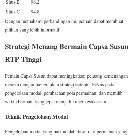
Situs B
96.2
Situs C
94.8
Dengan memahami perbandingan ini, pemain dapat membuat
pilihan yang lebih informatif.
Strategi Menang Bermain Capsa Susun
RTP Tinggi
Pemain Capsa Susun dapat meningkatkan peluang kemenangan
mereka dengan menerapkan strategi tertentu. Fokus pada
pengelolaan modal, pembacaan pola permainan, dan memilih
waktu bermain yang tepat menjadi kunci kesuksesan.
Teknik Pengelolaan Modal
Pengelolaan modal yang baik adalah dasar dari permainan yang