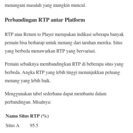
menangani masalah yang mungkin muncul.
Perbandingan RTP antar Platform
RTP atau Return to Player merupakan indikasi seberapa banyak
pemain bisa berharap untuk menang dari taruhan mereka. Situs
yang berbeda menawarkan RTP yang bervariasi.
Pemain sebaiknya membandingkan RTP di beberapa situs yang
berbeda. Angka RTP yang lebih tinggi menunjukkan peluang
menang yang lebih baik.
Menggunakan tabel sederhana dapat membantu dalam
perbandingan. Misalnya:
Nama Situs
RTP (%)
Situs A
95.5