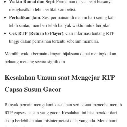
Waktu Ramai dan Sepi
: Permainan di saat sepi biasanya
menghasilkan lebih sedikit kompetisi.
Perhatikan Jam
: Sesi permainan di malam hari sering kali
lebih santai, memberi lebih banyak waktu untuk berpikir.
Cek RTP (Return to Player)
: Cari informasi tentang RTP
tinggi dalam permainan tertentu sebelum memulai.
Memilih waktu bermain dengan bijaksana dapat meningkatkan
peluang menang secara signifikan.
Kesalahan Umum saat Mengejar RTP
Capsa Susun Gacor
Banyak pemain mengalami kesalahan serius saat mencoba meraih
RTP capsesa susun yang gacor. Kesalahan ini bisa berakar dari
sikap berlebihan atau misinterpretasi data yang ada. Memahami