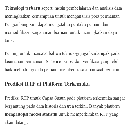
Teknologi terbaru
seperti mesin pembelajaran dan analisis data
meningkatkan kemampuan untuk menganalisis pola permainan.
Pengembang kini dapat mengetahui perilaku pemain dan
memodifikasi pengalaman bermain untuk meningkatkan daya
tarik.
Penting untuk mencatat bahwa teknologi juga berdampak pada
keamanan permainan. Sistem enkripsi dan verifikasi yang lebih
baik melindungi data pemain, memberi rasa aman saat bermain.
Prediksi RTP di Platform Terkemuka
Prediksi RTP untuk Capsa Susun pada platform terkemuka sangat
bergantung pada data historis dan tren terkini. Banyak platform
mengadopsi model statistik
untuk memperkirakan RTP yang
akan datang.