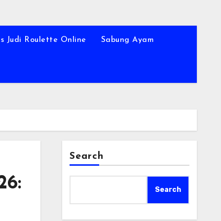
us Judi Roulette Online
Sabung Ayam
Search
26:
Search