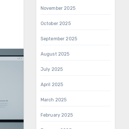
November 2025
October 2025
September 2025
August 2025
July 2025
April 2025
March 2025
February 2025