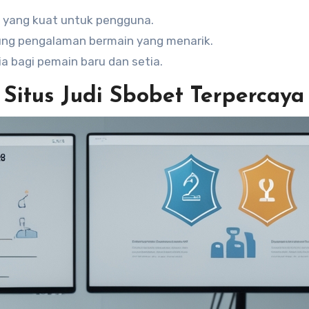
 yang kuat untuk pengguna.
ng pengalaman bermain yang menarik.
 bagi pemain baru dan setia.
i Situs Judi Sbobet Terpercaya