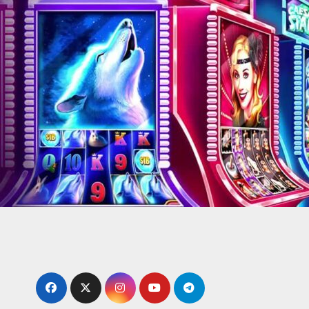
Skip
to
content