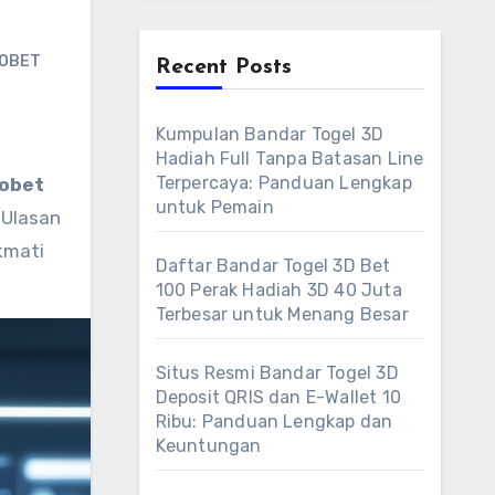
BOBET
Recent Posts
Kumpulan Bandar Togel 3D
Hadiah Full Tanpa Batasan Line
Terpercaya: Panduan Lengkap
bobet
untuk Pemain
Ulasan
kmati
Daftar Bandar Togel 3D Bet
100 Perak Hadiah 3D 40 Juta
Terbesar untuk Menang Besar
Situs Resmi Bandar Togel 3D
Deposit QRIS dan E-Wallet 10
Ribu: Panduan Lengkap dan
Keuntungan