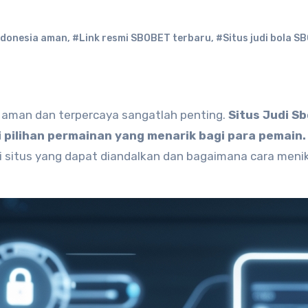
ndonesia aman
,
#Link resmi SBOBET terbaru
,
#Situs judi bola S
g aman dan terpercaya sangatlah penting.
Situs Judi S
ilihan permainan yang menarik bagi para pemain.
 situs yang dapat diandalkan dan bagaimana cara meni