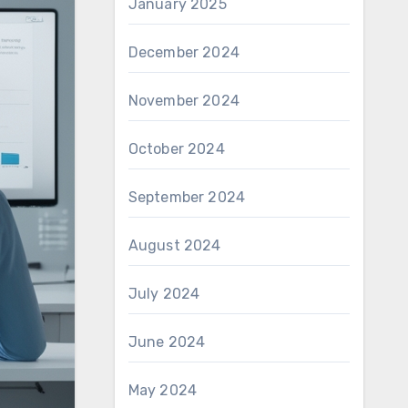
January 2025
December 2024
November 2024
October 2024
September 2024
August 2024
July 2024
June 2024
May 2024