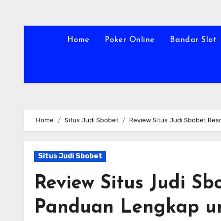
Home
Poker Online
Bandar Slot
Home
Situs Judi Sbobet
Review Situs Judi Sbobet Re
Situs Judi Sbobet
Review Situs Judi S
Panduan Lengkap u