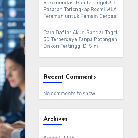
Rekomendasi Bandar Togel 3D
Pasaran Terlengkap Resmi WLA
Teraman untuk Pemain Cerdas
Cara Daftar Akun Bandar Togel
3D Terpercaya Tanpa Potongan
Diskon Tertinggi Di Sini
Recent Comments
No comments to show.
Archives
August 2026