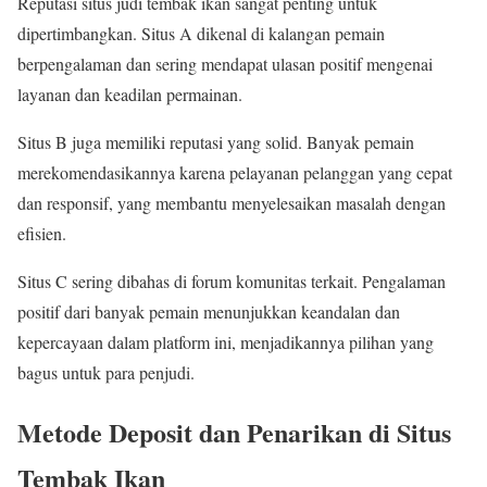
Reputasi situs judi tembak ikan sangat penting untuk
dipertimbangkan. Situs A dikenal di kalangan pemain
berpengalaman dan sering mendapat ulasan positif mengenai
layanan dan keadilan permainan.
Situs B juga memiliki reputasi yang solid. Banyak pemain
merekomendasikannya karena pelayanan pelanggan yang cepat
dan responsif, yang membantu menyelesaikan masalah dengan
efisien.
Situs C sering dibahas di forum komunitas terkait. Pengalaman
positif dari banyak pemain menunjukkan keandalan dan
kepercayaan dalam platform ini, menjadikannya pilihan yang
bagus untuk para penjudi.
Metode Deposit dan Penarikan di Situs
Tembak Ikan