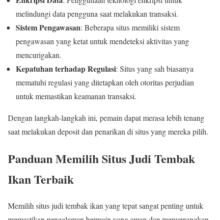
melindungi data pengguna saat melakukan transaksi.
Sistem Pengawasan
: Beberapa situs memiliki sistem
pengawasan yang ketat untuk mendeteksi aktivitas yang
mencurigakan.
Kepatuhan terhadap Regulasi
: Situs yang sah biasanya
mematuhi regulasi yang ditetapkan oleh otoritas perjudian
untuk memastikan keamanan transaksi.
Dengan langkah-langkah ini, pemain dapat merasa lebih tenang
saat melakukan deposit dan penarikan di situs yang mereka pilih.
Panduan Memilih Situs Judi Tembak
Ikan Terbaik
Memilih situs judi tembak ikan yang tepat sangat penting untuk
memastikan pengalaman bermain yang aman dan menyenangkan.