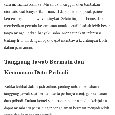
cara memanfaatkannya. Misalnya, menggunakan tembakan
otomatis saat banyak ikan muncul dapat mendongkrak potensi
kemenangan dalam waktu singkat. Selain itu, fitur bonus dapat
memberikan pemain kesempatan untuk meraih hadiah lebih besar
tanpa mengeluarkan banyak usaha. Menggunakan informasi
tentang fitur ini dengan bijak dapat membawa keuntungan lebih
dalam permainan.
Tanggung Jawab Bermain dan
Keamanan Data Pribadi
Ketika terlibat dalam judi online, penting untuk memahami
tanggung jawab saat bermain serta perlunya menjaga keamanan
data pribadi. Dalam konteks ini, beberapa prinsip dan kebijakan
dapat membantu pemain agar pengalaman bermain menjadi lebih
aman dan bertanggung jawab.