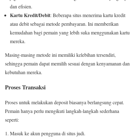
dan efisien.
Kartu Kredit/Debit
: Beberapa situs menerima kartu kredit
atau debit sebagai metode pembayaran. Ini memberikan
kemudahan bagi pemain yang lebih suka menggunakan kartu
mereka.
Masing-masing metode ini memiliki kelebihan tersendiri,
sehingga pemain dapat memilih sesuai dengan kenyamanan dan
kebutuhan mereka.
Proses Transaksi
Proses untuk melakukan deposit biasanya berlangsung cepat.
Pemain hanya perlu mengikuti langkah-langkah sederhana
seperti:
Masuk ke akun pengguna di situs judi.