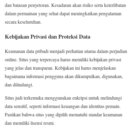
dan batasan penyetoran. Kesadaran akan risiko serta keterlibatan
dalam permainan yang sehat dapat meningkatkan pengalaman
secara keseluruhan.
Kebijakan Privasi dan Proteksi Data
Keamanan data pribadi menjadi perhatian utama dalam perjudian
online. Situs yang terpercaya harus memiliki kebijakan privasi
yang jelas dan transparan. Kebijakan ini harus menjelaskan
bagaimana informasi pengguna akan dikumpulkan, digunakan,
dan dilindungi.
Situs judi terkemuka menggunakan enkripsi untuk melindungi
data sensitif, seperti informasi keuangan dan identitas pemain.
Pastikan bahwa situs yang dipilih mematuhi standar keamanan
dan memiliki lisensi resmi.