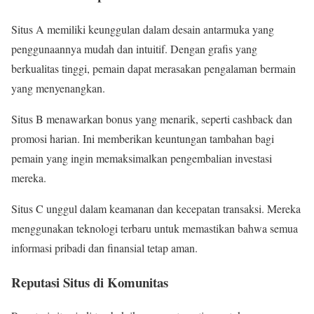
Situs A memiliki keunggulan dalam desain antarmuka yang
penggunaannya mudah dan intuitif. Dengan grafis yang
berkualitas tinggi, pemain dapat merasakan pengalaman bermain
yang menyenangkan.
Situs B menawarkan bonus yang menarik, seperti cashback dan
promosi harian. Ini memberikan keuntungan tambahan bagi
pemain yang ingin memaksimalkan pengembalian investasi
mereka.
Situs C unggul dalam keamanan dan kecepatan transaksi. Mereka
menggunakan teknologi terbaru untuk memastikan bahwa semua
informasi pribadi dan finansial tetap aman.
Reputasi Situs di Komunitas