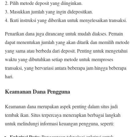
Pilih metode deposit yang diinginkan.
Masukkan jumlah yang ingin didepositkan.
Ikuti instruksi yang diberikan untuk menyelesaikan transaksi.
Penarikan dana juga dirancang untuk mudah diakses. Pemain
dapat menentukan jumlah yang akan ditarik dan memilih metode
yang sama atau berbeda dari deposit. Penting untuk mengetahui
waktu yang dibutuhkan setiap metode untuk memproses
transaksi, yang bervariasi antara beberapa jam hingga beberapa
hari.
Keamanan Dana Pengguna
Keamanan dana merupakan aspek penting dalam situs judi
tembak ikan. Situs terpercaya menerapkan berbagai langkah
untuk melindungi informasi keuangan pengguna, seperti:
Enkripsi Data
: Penggunaan teknologi enkripsi untuk