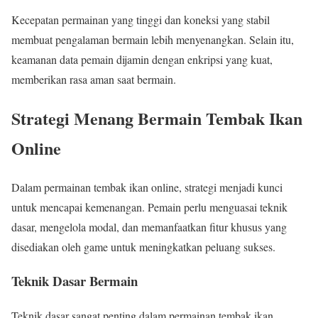
Kecepatan permainan yang tinggi dan koneksi yang stabil
membuat pengalaman bermain lebih menyenangkan. Selain itu,
keamanan data pemain dijamin dengan enkripsi yang kuat,
memberikan rasa aman saat bermain.
Strategi Menang Bermain Tembak Ikan
Online
Dalam permainan tembak ikan online, strategi menjadi kunci
untuk mencapai kemenangan. Pemain perlu menguasai teknik
dasar, mengelola modal, dan memanfaatkan fitur khusus yang
disediakan oleh game untuk meningkatkan peluang sukses.
Teknik Dasar Bermain
Teknik dasar sangat penting dalam permainan tembak ikan.