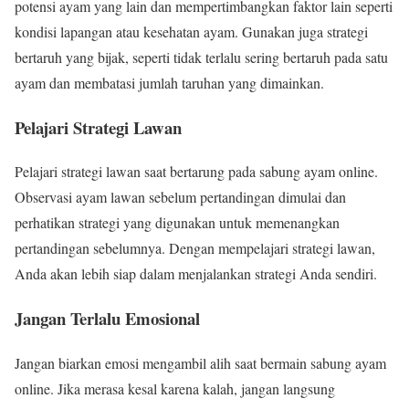
potensi ayam yang lain dan mempertimbangkan faktor lain seperti
kondisi lapangan atau kesehatan ayam. Gunakan juga strategi
bertaruh yang bijak, seperti tidak terlalu sering bertaruh pada satu
ayam dan membatasi jumlah taruhan yang dimainkan.
Pelajari Strategi Lawan
Pelajari strategi lawan saat bertarung pada sabung ayam online.
Observasi ayam lawan sebelum pertandingan dimulai dan
perhatikan strategi yang digunakan untuk memenangkan
pertandingan sebelumnya. Dengan mempelajari strategi lawan,
Anda akan lebih siap dalam menjalankan strategi Anda sendiri.
Jangan Terlalu Emosional
Jangan biarkan emosi mengambil alih saat bermain sabung ayam
online. Jika merasa kesal karena kalah, jangan langsung