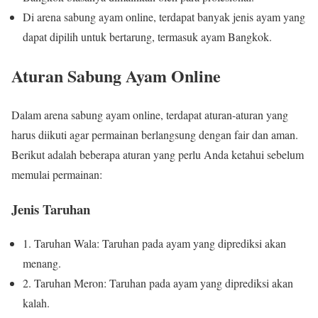
Di arena sabung ayam online, terdapat banyak jenis ayam yang
dapat dipilih untuk bertarung, termasuk ayam Bangkok.
Aturan Sabung Ayam Online
Dalam arena sabung ayam online, terdapat aturan-aturan yang
harus diikuti agar permainan berlangsung dengan fair dan aman.
Berikut adalah beberapa aturan yang perlu Anda ketahui sebelum
memulai permainan:
Jenis Taruhan
1. Taruhan Wala: Taruhan pada ayam yang diprediksi akan
menang.
2. Taruhan Meron: Taruhan pada ayam yang diprediksi akan
kalah.