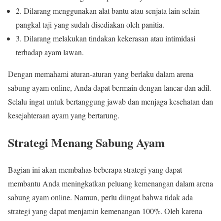
2. Dilarang menggunakan alat bantu atau senjata lain selain
pangkal taji yang sudah disediakan oleh panitia.
3. Dilarang melakukan tindakan kekerasan atau intimidasi
terhadap ayam lawan.
Dengan memahami aturan-aturan yang berlaku dalam arena
sabung ayam online, Anda dapat bermain dengan lancar dan adil.
Selalu ingat untuk bertanggung jawab dan menjaga kesehatan dan
kesejahteraan ayam yang bertarung.
Strategi Menang Sabung Ayam
Bagian ini akan membahas beberapa strategi yang dapat
membantu Anda meningkatkan peluang kemenangan dalam arena
sabung ayam online. Namun, perlu diingat bahwa tidak ada
strategi yang dapat menjamin kemenangan 100%. Oleh karena