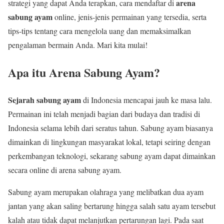
arena
strategi yang dapat Anda terapkan, cara mendaftar di
sabung ayam
online, jenis-jenis permainan yang tersedia, serta
tips-tips tentang cara mengelola uang dan memaksimalkan
pengalaman bermain Anda. Mari kita mulai!
Apa itu Arena Sabung Ayam?
Sejarah sabung ayam
di Indonesia mencapai jauh ke masa lalu.
Permainan ini telah menjadi bagian dari budaya dan tradisi di
Indonesia selama lebih dari seratus tahun. Sabung ayam biasanya
dimainkan di lingkungan masyarakat lokal, tetapi seiring dengan
perkembangan teknologi, sekarang sabung ayam dapat dimainkan
secara online di arena sabung ayam.
Sabung ayam merupakan olahraga yang melibatkan dua ayam
jantan yang akan saling bertarung hingga salah satu ayam tersebut
kalah atau tidak dapat melanjutkan pertarungan lagi. Pada saat