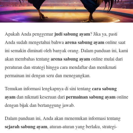
judi sabung ayam
Apakah Anda penggemar
? Jika ya, pasti
arena sabung ayam
Anda sudah mengetahui bahwa
online saat
ini semakin diminati oleh banyak orang. Dalam panduan ini, kami
arena sabung ayam
akan membahas tentang
online mulai dari
peraturan dan strategi hingga cara mendaftar dan menikmati
permainan ini dengan seru dan menegangkan.
cara sabung
Temukan informasi lengkapnya di sini tentang
ayam
permainan sabung ayam
dan nikmati keseruan dari
online
dengan bijak dan bertanggung jawab.
Dalam panduan ini, Anda akan menemukan informasi tentang
sejarah sabung ayam
, aturan-aturan yang berlaku, strategi-