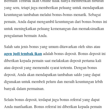
Bermain Tembak Ikan Online tidak hanya memberikan hiburan
yang seru, tetapi juga memberikan peluang untuk mendapatkan
keuntungan tambahan melalui bonus-bonus menarik. Sebagai
pemain, Anda dapat mengambil keuntungan dari bonus-bonus ini
untuk meningkatkan peluang kemenangan dan memaksimalkan
pengalaman bermain Anda.
Salah satu jenis bonus yang umum ditawarkan oleh situs atau
agen judi tembak ikan
adalah bonus deposit. Bonus deposit ini
diberikan kepada pemain saat melakukan deposit pertama kali
atau deposit yang memenuhi syarat tertentu. Dengan bonus
deposit, Anda akan mendapatkan tambahan saldo yang dapat
digunakan untuk membeli peluru dan meraih keuntungan lebih
banyak dalam permainan.
Selain bonus deposit, terdapat juga bonus referral yang dapat
Anda manfaatkan. Bonus referral ini diberikan kepada pemain