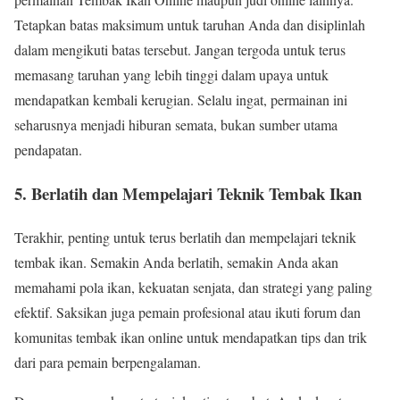
Tetapkan batas maksimum untuk taruhan Anda dan disiplinlah
dalam mengikuti batas tersebut. Jangan tergoda untuk terus
memasang taruhan yang lebih tinggi dalam upaya untuk
mendapatkan kembali kerugian. Selalu ingat, permainan ini
seharusnya menjadi hiburan semata, bukan sumber utama
pendapatan.
5. Berlatih dan Mempelajari Teknik Tembak Ikan
Terakhir, penting untuk terus berlatih dan mempelajari teknik
tembak ikan. Semakin Anda berlatih, semakin Anda akan
memahami pola ikan, kekuatan senjata, dan strategi yang paling
efektif. Saksikan juga pemain profesional atau ikuti forum dan
komunitas tembak ikan online untuk mendapatkan tips dan trik
dari para pemain berpengalaman.