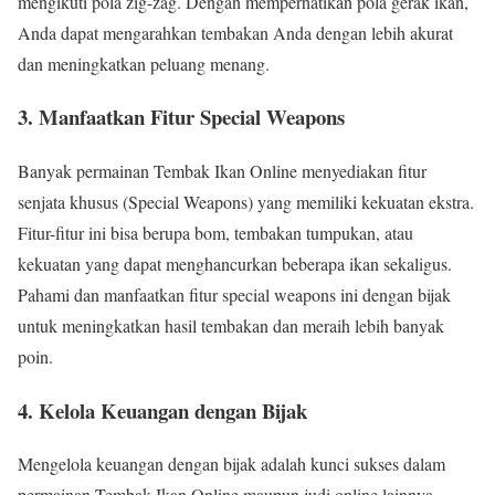
mengikuti pola zig-zag. Dengan memperhatikan pola gerak ikan,
Anda dapat mengarahkan tembakan Anda dengan lebih akurat
dan meningkatkan peluang menang.
3. Manfaatkan Fitur Special Weapons
Banyak permainan Tembak Ikan Online menyediakan fitur
senjata khusus (Special Weapons) yang memiliki kekuatan ekstra.
Fitur-fitur ini bisa berupa bom, tembakan tumpukan, atau
kekuatan yang dapat menghancurkan beberapa ikan sekaligus.
Pahami dan manfaatkan fitur special weapons ini dengan bijak
untuk meningkatkan hasil tembakan dan meraih lebih banyak
poin.
4. Kelola Keuangan dengan Bijak
Mengelola keuangan dengan bijak adalah kunci sukses dalam
permainan Tembak Ikan Online maupun judi online lainnya.