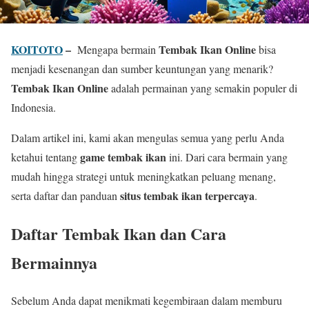
KOITOTO
–
Tembak Ikan Online
Mengapa bermain
bisa
menjadi kesenangan dan sumber keuntungan yang menarik?
Tembak Ikan Online
adalah permainan yang semakin populer di
Indonesia.
Dalam artikel ini, kami akan mengulas semua yang perlu Anda
game tembak ikan
ketahui tentang
ini. Dari cara bermain yang
mudah hingga strategi untuk meningkatkan peluang menang,
situs tembak ikan terpercaya
serta daftar dan panduan
.
Daftar Tembak Ikan dan Cara
Bermainnya
Sebelum Anda dapat menikmati kegembiraan dalam memburu