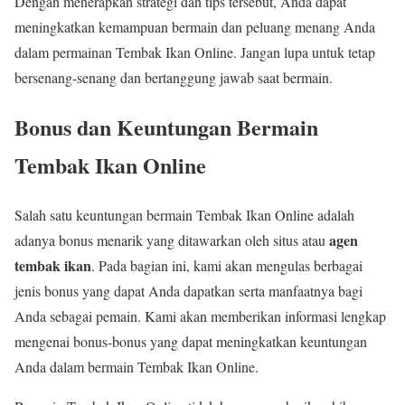
Dengan menerapkan strategi dan tips tersebut, Anda dapat
meningkatkan kemampuan bermain dan peluang menang Anda
dalam permainan Tembak Ikan Online. Jangan lupa untuk tetap
bersenang-senang dan bertanggung jawab saat bermain.
Bonus dan Keuntungan Bermain
Tembak Ikan Online
Salah satu keuntungan bermain Tembak Ikan Online adalah
agen
adanya bonus menarik yang ditawarkan oleh situs atau
tembak ikan
. Pada bagian ini, kami akan mengulas berbagai
jenis bonus yang dapat Anda dapatkan serta manfaatnya bagi
Anda sebagai pemain. Kami akan memberikan informasi lengkap
mengenai bonus-bonus yang dapat meningkatkan keuntungan
Anda dalam bermain Tembak Ikan Online.