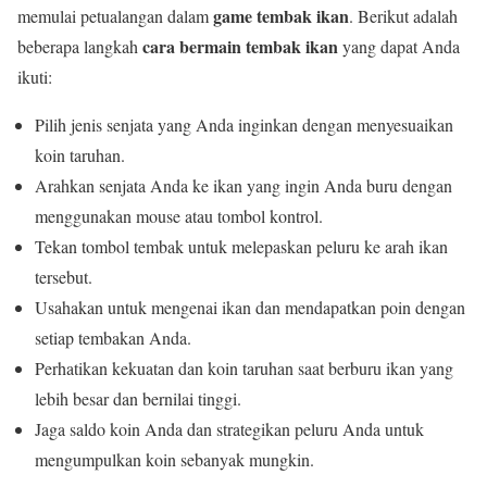
game tembak ikan
memulai petualangan dalam
. Berikut adalah
cara bermain tembak ikan
beberapa langkah
yang dapat Anda
ikuti:
Pilih jenis senjata yang Anda inginkan dengan menyesuaikan
koin taruhan.
Arahkan senjata Anda ke ikan yang ingin Anda buru dengan
menggunakan mouse atau tombol kontrol.
Tekan tombol tembak untuk melepaskan peluru ke arah ikan
tersebut.
Usahakan untuk mengenai ikan dan mendapatkan poin dengan
setiap tembakan Anda.
Perhatikan kekuatan dan koin taruhan saat berburu ikan yang
lebih besar dan bernilai tinggi.
Jaga saldo koin Anda dan strategikan peluru Anda untuk
mengumpulkan koin sebanyak mungkin.