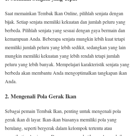
Saat memainkan Tembak Ikan Online, pilihlah senjata dengan
bijak. Setiap senjata memiliki kekuatan dan jumlah peluru yang
berbeda. Pilihlah senjata yang sesuai dengan gaya bermain dan
kemampuan Anda. Beberapa senjata mungkin lebih kuat tetapi
memiliki jumlah peluru yang lebih sedikit, sedangkan yang lain
mungkin memiliki kekuatan yang lebih rendah tetapi jumlah
peluru yang lebih banyak. Mempelajari karakteristik senjata yang
berbeda akan membantu Anda mengoptimalkan tangkapan ikan
Anda.
2. Mengenali Pola Gerak Ikan
Sebagai pemain Tembak Ikan, penting untuk mengenali pola
gerak ikan di layar. Ikan-ikan biasanya memiliki pola yang
berulang, seperti bergerak dalam kelompok tertentu atau