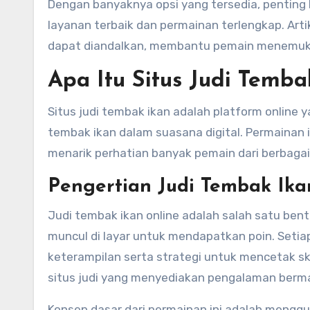
Dengan banyaknya opsi yang tersedia, pentin
layanan terbaik dan permainan terlengkap. Arti
dapat diandalkan, membantu pemain menemuka
Apa Itu Situs Judi Temba
Situs judi tembak ikan adalah platform onlin
tembak ikan dalam suasana digital. Permainan 
menarik perhatian banyak pemain dari berbagai
Pengertian Judi Tembak Ika
Judi tembak ikan online adalah salah satu be
muncul di layar untuk mendapatkan poin. Setia
keterampilan serta strategi untuk mencetak sko
situs judi yang menyediakan pengalaman bermai
Konsep dasar dari permainan ini adalah mengg