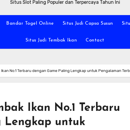
Situs Slot Paling Populer dan Terpercaya Tahun Ini
Bandar Togel Online
Situs Judi Capsa Susun
Sit
Situs Judi Tembak Ikan
Contact
k Ikan No.1 Terbaru dengan Game Paling Lengkap untuk Pengalaman Terb
mbak Ikan No.1 Terbaru
 Lengkap untuk