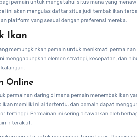
g bagi pemain untuk mengetahui situs mana yang menaw
kel ini akan mengulas daftar situs judi tembak ikan terb
n platform yang sesuai dengan preferensi mereka.
k Ikan
e yang memungkinkan pemain untuk menikmati permainan
ini menggabungkan elemen strategi, kecepatan, dan hib
 kalangan.
n Online
ntuk permainan daring di mana pemain menembak ikan ya
p ikan memiliki nilai tertentu, dan pemain dapat mengg
r tertinggi. Permainan ini sering ditawarkan oleh berba
n interaktif.
unakan senjata untuk menembak target di air. Pemain d