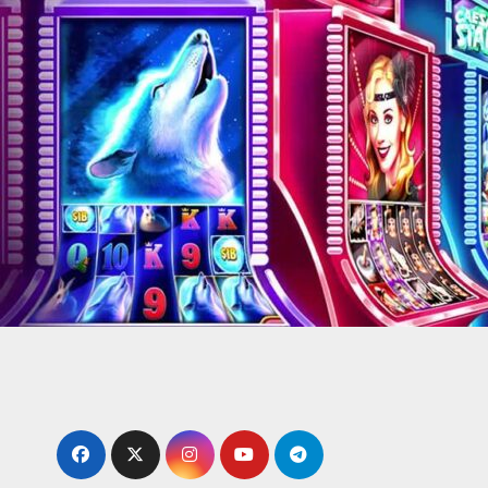
Skip
to
content