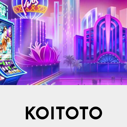
KOITOTO