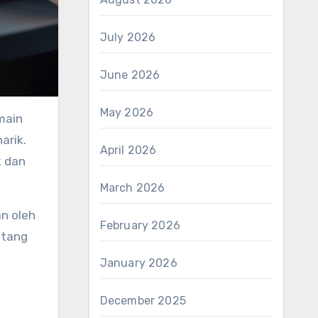
July 2026
June 2026
May 2026
main
arik.
April 2026
k dan
March 2026
n oleh
February 2026
ntang
January 2026
December 2025