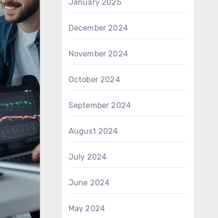
January 2025
December 2024
November 2024
October 2024
September 2024
August 2024
July 2024
June 2024
May 2024