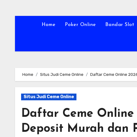
Home
Poker Online
Bandar Slot
Home
Situs Judi Ceme Online
Daftar Ceme Online 202
Situs Judi Ceme Online
Daftar Ceme Online
Deposit Murah dan 