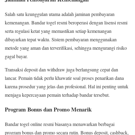
Salah satu keunggulan utama adalah jaminan pembayaran
kemenangan. Bandar togel resmi beroperasi dengan lisensi resmi
serta regulasi ketat yang memastikan setiap kemenangan
dibayarkan tepat waktu. Sistem pembayaran menggunakan
metode yang aman dan terverifikasi, sehingga mengurangi risiko
gagal bayar.
Transaksi deposit dan withdraw juga berlangsung cepat dan
lancar. Pemain tidak perlu khawatir soal proses penarikan dana
karena prosedur yang jelas dan profesional. Hal ini penting untuk
menjaga kepercayaan pemain terhadap bandar tersebut.
Program Bonus dan Promo Menarik
Bandar togel online resmi biasanya menawarkan berbagai
program bonus dan promo secara rutin. Bonus deposit, cashback,