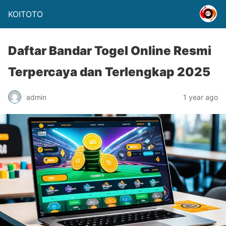
KOITOTO
Daftar Bandar Togel Online Resmi
Terpercaya dan Terlengkap 2025
admin
1 year ago