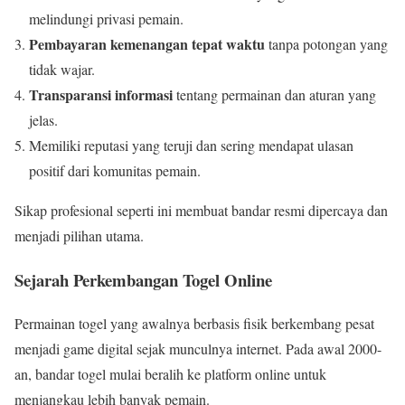
melindungi privasi pemain.
Pembayaran kemenangan tepat waktu
tanpa potongan yang
tidak wajar.
Transparansi informasi
tentang permainan dan aturan yang
jelas.
Memiliki reputasi yang teruji dan sering mendapat ulasan
positif dari komunitas pemain.
Sikap profesional seperti ini membuat bandar resmi dipercaya dan
menjadi pilihan utama.
Sejarah Perkembangan Togel Online
Permainan togel yang awalnya berbasis fisik berkembang pesat
menjadi game digital sejak munculnya internet. Pada awal 2000-
an, bandar togel mulai beralih ke platform online untuk
menjangkau lebih banyak pemain.