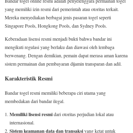
Bandar togel online resmi adalah penyelenggara permainan togel
yang memiliki izin resmi dari pemerintah atau otoritas terkait.
Mereka menyediakan berbagai jenis pasaran togel seperti
Singapore Pools, Hongkong Pools, dan Sydney Pools.
Keberadaan lisensi resmi menjadi bukti bahwa bandar ini
mengikuti regulasi yang berlaku dan diawasi oleh lembaga
berwenang. Dengan demikian, pemain dapat merasa aman karena
sistem permainan dan pembayaran dijamin transparan dan adil.
Karakteristik Resmi
Bandar togel resmi memiliki beberapa ciri utama yang
membedakan dari bandar ilegal.
Memiliki lisensi resmi
dari otoritas perjudian lokal atau
internasional.
Sistem keamanan data dan transaksi
yang ketat untuk