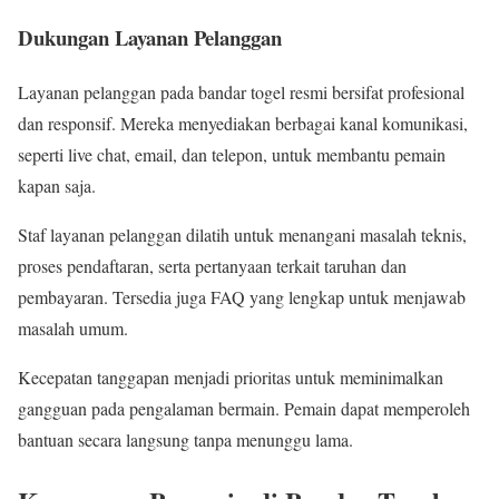
Dukungan Layanan Pelanggan
Layanan pelanggan pada bandar togel resmi bersifat profesional
dan responsif. Mereka menyediakan berbagai kanal komunikasi,
seperti live chat, email, dan telepon, untuk membantu pemain
kapan saja.
Staf layanan pelanggan dilatih untuk menangani masalah teknis,
proses pendaftaran, serta pertanyaan terkait taruhan dan
pembayaran. Tersedia juga FAQ yang lengkap untuk menjawab
masalah umum.
Kecepatan tanggapan menjadi prioritas untuk meminimalkan
gangguan pada pengalaman bermain. Pemain dapat memperoleh
bantuan secara langsung tanpa menunggu lama.