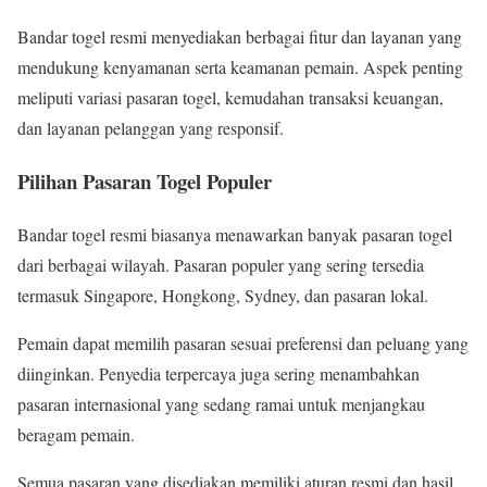
Bandar togel resmi menyediakan berbagai fitur dan layanan yang
mendukung kenyamanan serta keamanan pemain. Aspek penting
meliputi variasi pasaran togel, kemudahan transaksi keuangan,
dan layanan pelanggan yang responsif.
Pilihan Pasaran Togel Populer
Bandar togel resmi biasanya menawarkan banyak pasaran togel
dari berbagai wilayah. Pasaran populer yang sering tersedia
termasuk Singapore, Hongkong, Sydney, dan pasaran lokal.
Pemain dapat memilih pasaran sesuai preferensi dan peluang yang
diinginkan. Penyedia terpercaya juga sering menambahkan
pasaran internasional yang sedang ramai untuk menjangkau
beragam pemain.
Semua pasaran yang disediakan memiliki aturan resmi dan hasil