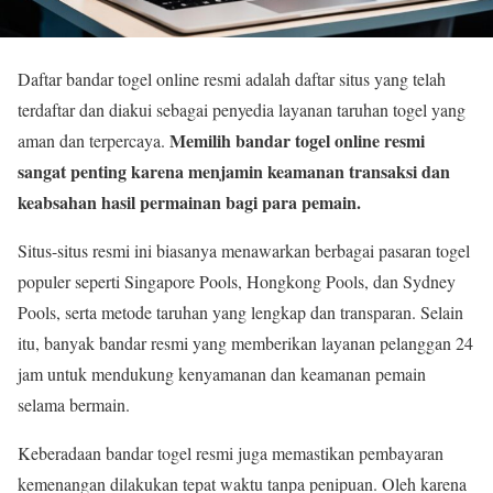
Daftar bandar togel online resmi adalah daftar situs yang telah
terdaftar dan diakui sebagai penyedia layanan taruhan togel yang
Memilih bandar togel online resmi
aman dan terpercaya.
sangat penting karena menjamin keamanan transaksi dan
keabsahan hasil permainan bagi para pemain.
Situs-situs resmi ini biasanya menawarkan berbagai pasaran togel
populer seperti Singapore Pools, Hongkong Pools, dan Sydney
Pools, serta metode taruhan yang lengkap dan transparan. Selain
itu, banyak bandar resmi yang memberikan layanan pelanggan 24
jam untuk mendukung kenyamanan dan keamanan pemain
selama bermain.
Keberadaan bandar togel resmi juga memastikan pembayaran
kemenangan dilakukan tepat waktu tanpa penipuan. Oleh karena