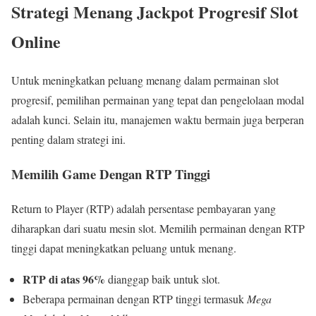
Strategi Menang Jackpot Progresif Slot
Online
Untuk meningkatkan peluang menang dalam permainan slot
progresif, pemilihan permainan yang tepat dan pengelolaan modal
adalah kunci. Selain itu, manajemen waktu bermain juga berperan
penting dalam strategi ini.
Memilih Game Dengan RTP Tinggi
Return to Player (RTP) adalah persentase pembayaran yang
diharapkan dari suatu mesin slot. Memilih permainan dengan RTP
tinggi dapat meningkatkan peluang untuk menang.
RTP di atas 96%
dianggap baik untuk slot.
Beberapa permainan dengan RTP tinggi termasuk
Mega