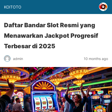
KOITOTO
Daftar Bandar Slot Resmi yang
Menawarkan Jackpot Progresif
Terbesar di 2025
admin
10 months ago