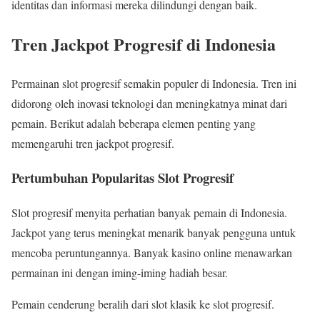
identitas dan informasi mereka dilindungi dengan baik.
Tren Jackpot Progresif di Indonesia
Permainan slot progresif semakin populer di Indonesia. Tren ini
didorong oleh inovasi teknologi dan meningkatnya minat dari
pemain. Berikut adalah beberapa elemen penting yang
memengaruhi tren jackpot progresif.
Pertumbuhan Popularitas Slot Progresif
Slot progresif menyita perhatian banyak pemain di Indonesia.
Jackpot yang terus meningkat menarik banyak pengguna untuk
mencoba peruntungannya. Banyak kasino online menawarkan
permainan ini dengan iming-iming hadiah besar.
Pemain cenderung beralih dari slot klasik ke slot progresif.