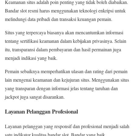
Keamanan situs adalah poin penting yang tidak boleh diabaikan.
Bandar slot resmi harus menggunakan teknologi enkripsi untuk
melindungi data pribadi dan transaksi keuangan pemain.
Situs yang terpercaya biasanya akan mencantumkan informasi
tentang sertifikasi keamanan dalam kebijakan privasinya. Selain
itu, transparansi dalam pembayaran dan hasil permainan juga
menjadi indikasi yang baik.
Pemain sebaiknya memperhatikan ulasan dan rating dari pemain
lain mengenai keamanan dan kejujuran situs. Menggunakan situs
yang transparan dengan informasi jelas tentang taruhan dan
jackpot juga sangat disarankan.
Layanan Pelanggan Profesional
Layanan pelanggan yang responsif dan profesional menjadi salah
satu indikator kualitas bandar slot. Bandar yang baik