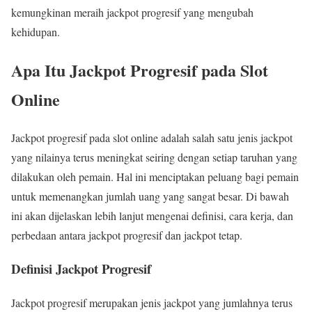
kemungkinan meraih jackpot progresif yang mengubah
kehidupan.
Apa Itu Jackpot Progresif pada Slot
Online
Jackpot progresif pada slot online adalah salah satu jenis jackpot
yang nilainya terus meningkat seiring dengan setiap taruhan yang
dilakukan oleh pemain. Hal ini menciptakan peluang bagi pemain
untuk memenangkan jumlah uang yang sangat besar. Di bawah
ini akan dijelaskan lebih lanjut mengenai definisi, cara kerja, dan
perbedaan antara jackpot progresif dan jackpot tetap.
Definisi Jackpot Progresif
Jackpot progresif merupakan jenis jackpot yang jumlahnya terus