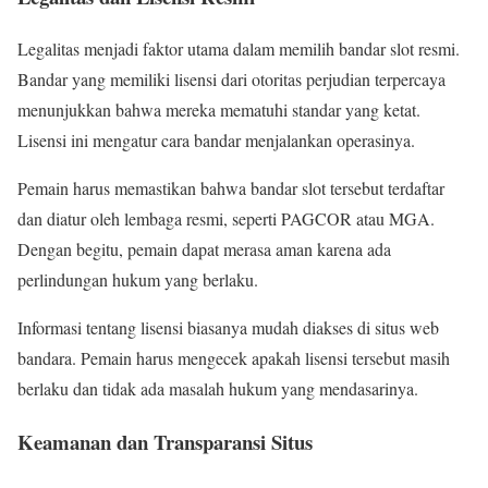
Legalitas menjadi faktor utama dalam memilih bandar slot resmi.
Bandar yang memiliki lisensi dari otoritas perjudian terpercaya
menunjukkan bahwa mereka mematuhi standar yang ketat.
Lisensi ini mengatur cara bandar menjalankan operasinya.
Pemain harus memastikan bahwa bandar slot tersebut terdaftar
dan diatur oleh lembaga resmi, seperti PAGCOR atau MGA.
Dengan begitu, pemain dapat merasa aman karena ada
perlindungan hukum yang berlaku.
Informasi tentang lisensi biasanya mudah diakses di situs web
bandara. Pemain harus mengecek apakah lisensi tersebut masih
berlaku dan tidak ada masalah hukum yang mendasarinya.
Keamanan dan Transparansi Situs