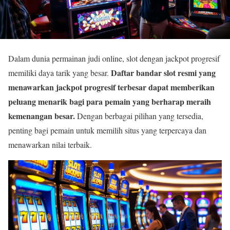
Dalam dunia permainan judi online, slot dengan jackpot progresif
Daftar bandar slot resmi yang
memiliki daya tarik yang besar.
menawarkan jackpot progresif terbesar dapat memberikan
peluang menarik bagi para pemain yang berharap meraih
kemenangan besar.
Dengan berbagai pilihan yang tersedia,
penting bagi pemain untuk memilih situs yang terpercaya dan
menawarkan nilai terbaik.