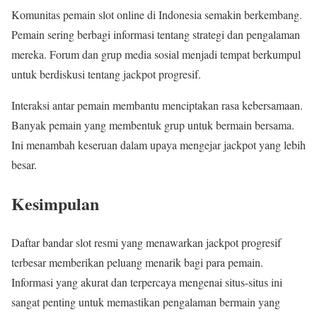
Komunitas pemain slot online di Indonesia semakin berkembang.
Pemain sering berbagi informasi tentang strategi dan pengalaman
mereka. Forum dan grup media sosial menjadi tempat berkumpul
untuk berdiskusi tentang jackpot progresif.
Interaksi antar pemain membantu menciptakan rasa kebersamaan.
Banyak pemain yang membentuk grup untuk bermain bersama.
Ini menambah keseruan dalam upaya mengejar jackpot yang lebih
besar.
Kesimpulan
Daftar bandar slot resmi yang menawarkan jackpot progresif
terbesar memberikan peluang menarik bagi para pemain.
Informasi yang akurat dan terpercaya mengenai situs-situs ini
sangat penting untuk memastikan pengalaman bermain yang