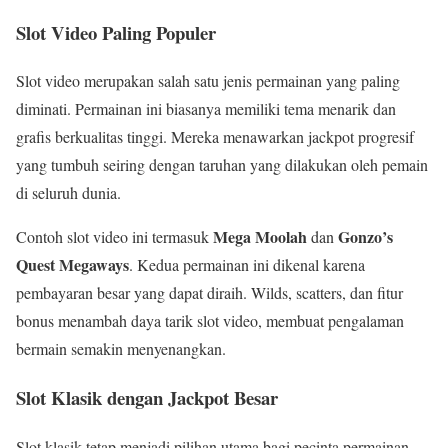
Slot Video Paling Populer
Slot video merupakan salah satu jenis permainan yang paling
diminati. Permainan ini biasanya memiliki tema menarik dan
grafis berkualitas tinggi. Mereka menawarkan jackpot progresif
yang tumbuh seiring dengan taruhan yang dilakukan oleh pemain
di seluruh dunia.
Mega Moolah
Gonzo’s
Contoh slot video ini termasuk
dan
Quest Megaways
. Kedua permainan ini dikenal karena
pembayaran besar yang dapat diraih. Wilds, scatters, dan fitur
bonus menambah daya tarik slot video, membuat pengalaman
bermain semakin menyenangkan.
Slot Klasik dengan Jackpot Besar
Slot klasik tetap menjadi pilihan utama bagi pecinta permainan