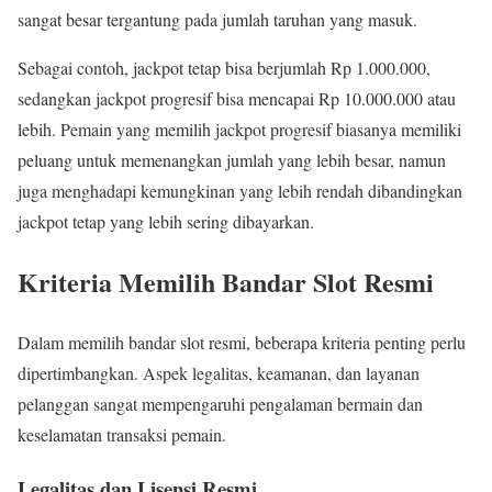
sangat besar tergantung pada jumlah taruhan yang masuk.
Sebagai contoh, jackpot tetap bisa berjumlah Rp 1.000.000,
sedangkan jackpot progresif bisa mencapai Rp 10.000.000 atau
lebih. Pemain yang memilih jackpot progresif biasanya memiliki
peluang untuk memenangkan jumlah yang lebih besar, namun
juga menghadapi kemungkinan yang lebih rendah dibandingkan
jackpot tetap yang lebih sering dibayarkan.
Kriteria Memilih Bandar Slot Resmi
Dalam memilih bandar slot resmi, beberapa kriteria penting perlu
dipertimbangkan. Aspek legalitas, keamanan, dan layanan
pelanggan sangat mempengaruhi pengalaman bermain dan
keselamatan transaksi pemain.
Legalitas dan Lisensi Resmi