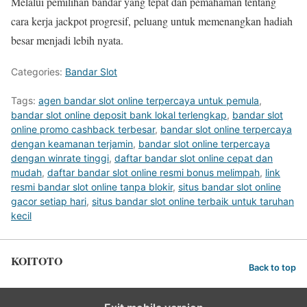
Melalui pemilihan bandar yang tepat dan pemahaman tentang
cara kerja jackpot progresif, peluang untuk memenangkan hadiah
besar menjadi lebih nyata.
Categories:
Bandar Slot
Tags:
agen bandar slot online terpercaya untuk pemula
,
bandar slot online deposit bank lokal terlengkap
,
bandar slot
online promo cashback terbesar
,
bandar slot online terpercaya
dengan keamanan terjamin
,
bandar slot online terpercaya
dengan winrate tinggi
,
daftar bandar slot online cepat dan
mudah
,
daftar bandar slot online resmi bonus melimpah
,
link
resmi bandar slot online tanpa blokir
,
situs bandar slot online
gacor setiap hari
,
situs bandar slot online terbaik untuk taruhan
kecil
KOITOTO
Back to top