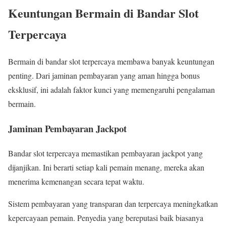
Keuntungan Bermain di Bandar Slot
Terpercaya
Bermain di bandar slot terpercaya membawa banyak keuntungan
penting. Dari jaminan pembayaran yang aman hingga bonus
eksklusif, ini adalah faktor kunci yang memengaruhi pengalaman
bermain.
Jaminan Pembayaran Jackpot
Bandar slot terpercaya memastikan pembayaran jackpot yang
dijanjikan. Ini berarti setiap kali pemain menang, mereka akan
menerima kemenangan secara tepat waktu.
Sistem pembayaran yang transparan dan terpercaya meningkatkan
kepercayaan pemain. Penyedia yang bereputasi baik biasanya