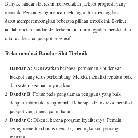
Banyak bandar slot resmi menyediakan jackpot progresif yang
menarik. Pemain yang mencari peluang untuk menang besar
dapat mempertimbangkan beberapa pilihan terbaik ini. Berikut
adalah rincian bandar slot terkemuka, fitur unggulan mereka, dan
rata-rata besaran jackpot progresif.
Rekomendasi Bandar Slot Terbaik
Bandar A
: Menawarkan berbagai permainan slot dengan
jackpot yang terus berkembang. Mereka memiliki reputasi baik
dan sistem keamanan yang kuat.
Bandar B
: Fokus pada pengalaman pengguna yang baik
dengan antarmuka yang ramah. Beberapa slot mereka memiliki
jackpot yang mencapai miliaran.
Bandar C
: Dikenal karena program loyalitasnya. Pemain
sering menerima bonus menarik, meningkatkan peluang
menang.