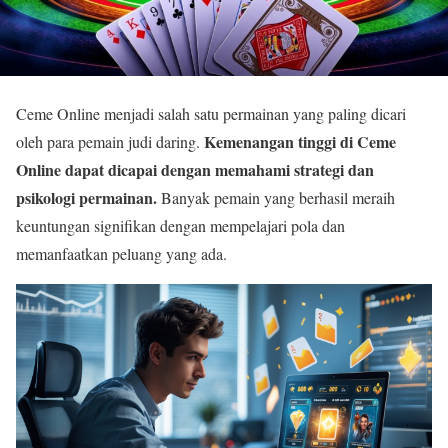
Ceme Online menjadi salah satu permainan yang paling dicari
Kemenangan tinggi di Ceme
oleh para pemain judi daring.
Online dapat dicapai dengan memahami strategi dan
psikologi permainan.
Banyak pemain yang berhasil meraih
keuntungan signifikan dengan mempelajari pola dan
memanfaatkan peluang yang ada.