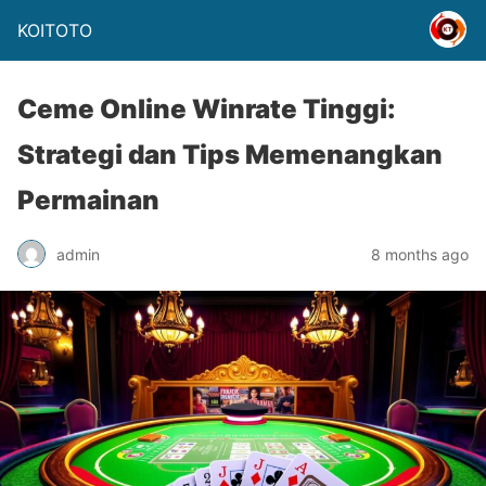
KOITOTO
Ceme Online Winrate Tinggi:
Strategi dan Tips Memenangkan
Permainan
admin
8 months ago