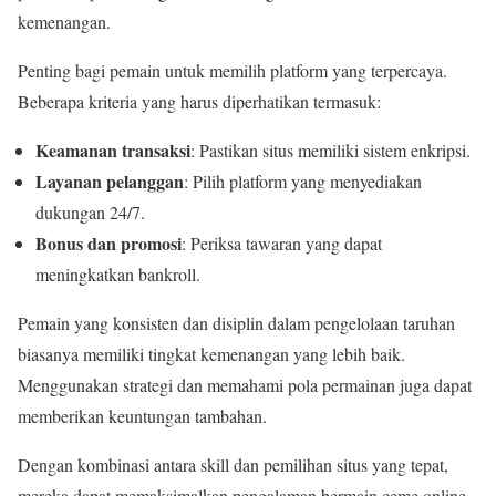
kemenangan.
Penting bagi pemain untuk memilih platform yang terpercaya.
Beberapa kriteria yang harus diperhatikan termasuk:
Keamanan transaksi
: Pastikan situs memiliki sistem enkripsi.
Layanan pelanggan
: Pilih platform yang menyediakan
dukungan 24/7.
Bonus dan promosi
: Periksa tawaran yang dapat
meningkatkan bankroll.
Pemain yang konsisten dan disiplin dalam pengelolaan taruhan
biasanya memiliki tingkat kemenangan yang lebih baik.
Menggunakan strategi dan memahami pola permainan juga dapat
memberikan keuntungan tambahan.
Dengan kombinasi antara skill dan pemilihan situs yang tepat,
mereka dapat memaksimalkan pengalaman bermain ceme online.