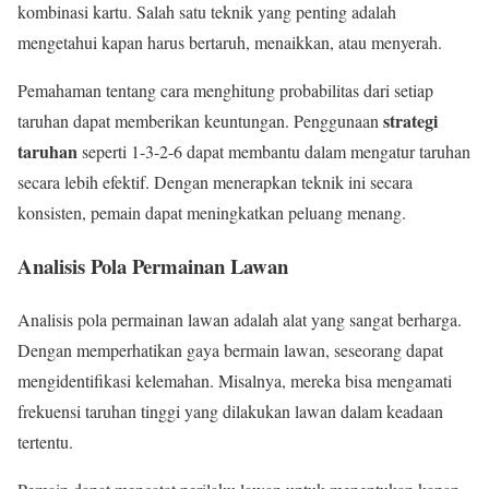
kombinasi kartu. Salah satu teknik yang penting adalah
mengetahui kapan harus bertaruh, menaikkan, atau menyerah.
Pemahaman tentang cara menghitung probabilitas dari setiap
strategi
taruhan dapat memberikan keuntungan. Penggunaan
taruhan
seperti 1-3-2-6 dapat membantu dalam mengatur taruhan
secara lebih efektif. Dengan menerapkan teknik ini secara
konsisten, pemain dapat meningkatkan peluang menang.
Analisis Pola Permainan Lawan
Analisis pola permainan lawan adalah alat yang sangat berharga.
Dengan memperhatikan gaya bermain lawan, seseorang dapat
mengidentifikasi kelemahan. Misalnya, mereka bisa mengamati
frekuensi taruhan tinggi yang dilakukan lawan dalam keadaan
tertentu.