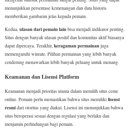
menunjukkan persentase kemenangan dan data historis
memberikan gambaran jelas kepada pemain.
ulasan dari pemain lain
Kedua,
bisa menjadi indikator penting.
Situs dengan banyak ulasan positif dan komunitas aktif biasanya
keragaman permainan
dapat dipercaya. Terakhir,
juga
memengaruhi winrate. Pilihan permainan yang lebih banyak
cenderung menawarkan lebih banyak peluang untuk menang.
Keamanan dan Lisensi Platform
Keamanan menjadi prioritas utama dalam memilih situs ceme
lisensi
online. Pemain perlu memastikan bahwa situs memiliki
resmi
dari otoritas yang diakui. Lisensi ini menunjukkan bahwa
situs beroperasi sesuai dengan regulasi yang berlaku dan
menjamin perlindungan bagi pemain.