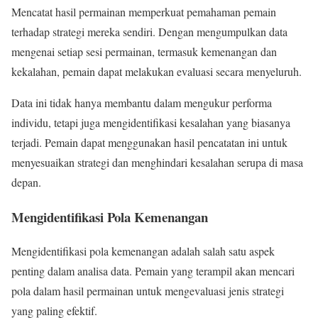
Mencatat hasil permainan memperkuat pemahaman pemain
terhadap strategi mereka sendiri. Dengan mengumpulkan data
mengenai setiap sesi permainan, termasuk kemenangan dan
kekalahan, pemain dapat melakukan evaluasi secara menyeluruh.
Data ini tidak hanya membantu dalam mengukur performa
individu, tetapi juga mengidentifikasi kesalahan yang biasanya
terjadi. Pemain dapat menggunakan hasil pencatatan ini untuk
menyesuaikan strategi dan menghindari kesalahan serupa di masa
depan.
Mengidentifikasi Pola Kemenangan
Mengidentifikasi pola kemenangan adalah salah satu aspek
penting dalam analisa data. Pemain yang terampil akan mencari
pola dalam hasil permainan untuk mengevaluasi jenis strategi
yang paling efektif.