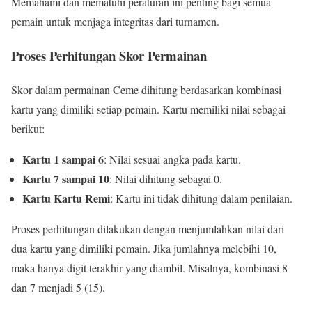
Memahami dan mematuhi peraturan ini penting bagi semua
pemain untuk menjaga integritas dari turnamen.
Proses Perhitungan Skor Permainan
Skor dalam permainan Ceme dihitung berdasarkan kombinasi
kartu yang dimiliki setiap pemain. Kartu memiliki nilai sebagai
berikut:
Kartu 1 sampai 6
: Nilai sesuai angka pada kartu.
Kartu 7 sampai 10
: Nilai dihitung sebagai 0.
Kartu Kartu Remi
: Kartu ini tidak dihitung dalam penilaian.
Proses perhitungan dilakukan dengan menjumlahkan nilai dari
dua kartu yang dimiliki pemain. Jika jumlahnya melebihi 10,
maka hanya digit terakhir yang diambil. Misalnya, kombinasi 8
dan 7 menjadi 5 (15).