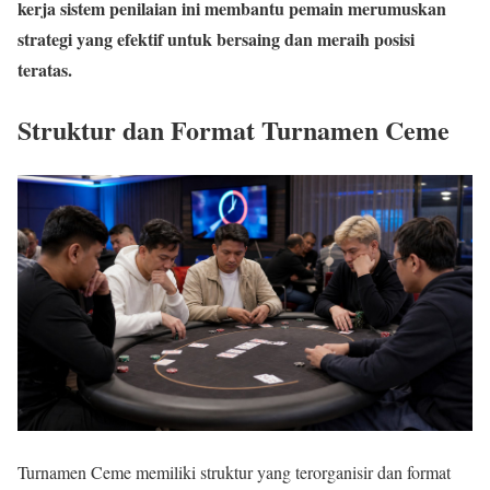
kerja sistem penilaian ini membantu pemain merumuskan
strategi yang efektif untuk bersaing dan meraih posisi
teratas.
Struktur dan Format Turnamen Ceme
Turnamen Ceme memiliki struktur yang terorganisir dan format