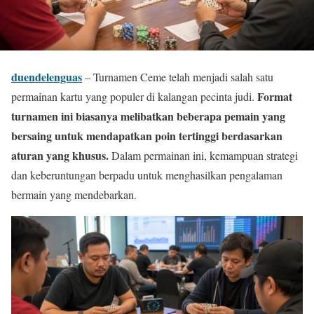
duendelenguas
– Turnamen Ceme telah menjadi salah satu
Format
permainan kartu yang populer di kalangan pecinta judi.
turnamen ini biasanya melibatkan beberapa pemain yang
bersaing untuk mendapatkan poin tertinggi berdasarkan
aturan yang khusus.
Dalam permainan ini, kemampuan strategi
dan keberuntungan berpadu untuk menghasilkan pengalaman
bermain yang mendebarkan.