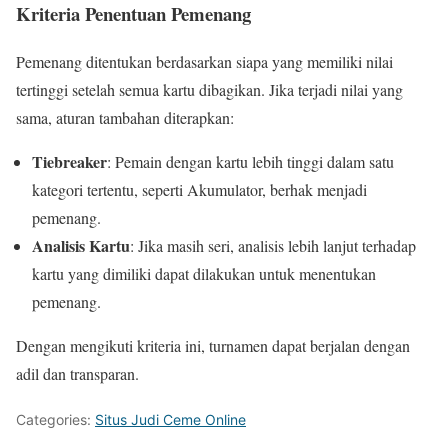
Kriteria Penentuan Pemenang
Pemenang ditentukan berdasarkan siapa yang memiliki nilai
tertinggi setelah semua kartu dibagikan. Jika terjadi nilai yang
sama, aturan tambahan diterapkan:
Tiebreaker
: Pemain dengan kartu lebih tinggi dalam satu
kategori tertentu, seperti Akumulator, berhak menjadi
pemenang.
Analisis Kartu
: Jika masih seri, analisis lebih lanjut terhadap
kartu yang dimiliki dapat dilakukan untuk menentukan
pemenang.
Dengan mengikuti kriteria ini, turnamen dapat berjalan dengan
adil dan transparan.
Categories:
Situs Judi Ceme Online