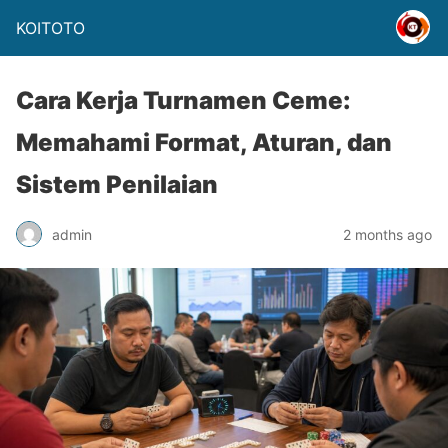
KOITOTO
Cara Kerja Turnamen Ceme:
Memahami Format, Aturan, dan
Sistem Penilaian
admin
2 months ago