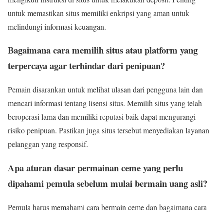
untuk memastikan situs memiliki enkripsi yang aman untuk
melindungi informasi keuangan.
Bagaimana cara memilih situs atau platform yang
terpercaya agar terhindar dari penipuan?
Pemain disarankan untuk melihat ulasan dari pengguna lain dan
mencari informasi tentang lisensi situs. Memilih situs yang telah
beroperasi lama dan memiliki reputasi baik dapat mengurangi
risiko penipuan. Pastikan juga situs tersebut menyediakan layanan
pelanggan yang responsif.
Apa aturan dasar permainan ceme yang perlu
dipahami pemula sebelum mulai bermain uang asli?
Pemula harus memahami cara bermain ceme dan bagaimana cara