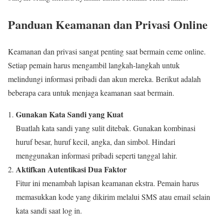
Panduan Keamanan dan Privasi Online
Keamanan dan privasi sangat penting saat bermain ceme online.
Setiap pemain harus mengambil langkah-langkah untuk
melindungi informasi pribadi dan akun mereka. Berikut adalah
beberapa cara untuk menjaga keamanan saat bermain.
Gunakan Kata Sandi yang Kuat
Buatlah kata sandi yang sulit ditebak. Gunakan kombinasi
huruf besar, huruf kecil, angka, dan simbol. Hindari
menggunakan informasi pribadi seperti tanggal lahir.
Aktifkan Autentikasi Dua Faktor
Fitur ini menambah lapisan keamanan ekstra. Pemain harus
memasukkan kode yang dikirim melalui SMS atau email selain
kata sandi saat log in.