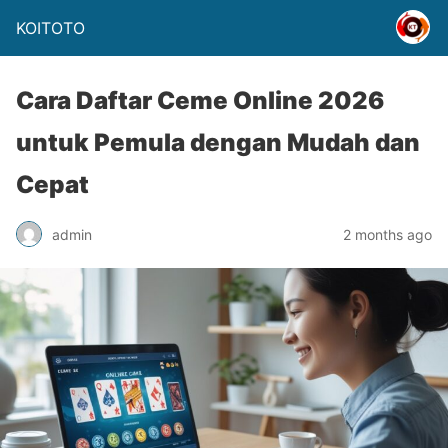
KOITOTO
Cara Daftar Ceme Online 2026
untuk Pemula dengan Mudah dan
Cepat
admin
2 months ago