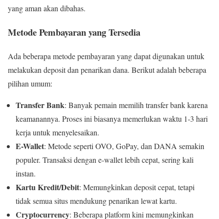
yang aman akan dibahas.
Metode Pembayaran yang Tersedia
Ada beberapa metode pembayaran yang dapat digunakan untuk
melakukan deposit dan penarikan dana. Berikut adalah beberapa
pilihan umum:
Transfer Bank
: Banyak pemain memilih transfer bank karena
keamanannya. Proses ini biasanya memerlukan waktu 1-3 hari
kerja untuk menyelesaikan.
E-Wallet
: Metode seperti OVO, GoPay, dan DANA semakin
populer. Transaksi dengan e-wallet lebih cepat, sering kali
instan.
Kartu Kredit/Debit
: Memungkinkan deposit cepat, tetapi
tidak semua situs mendukung penarikan lewat kartu.
Cryptocurrency
: Beberapa platform kini memungkinkan