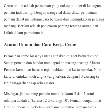
Ceme online adalah permainan yang cukup populer di kalangan
pemain judi daring. Dengan mengenal dasar-dasar permainan,
pemain dapat memahami cara bermain dan meningkatkan peluang
menang. Berikut adalah penjelasan penting tentang aturan dan
istilah dalam permainan ini.
Aturan Umum dan Cara Kerja Ceme
Permainan ceme biasanya menggunakan dua set kartu domino.
Setiap pemain dan bandar mendapatkan masing-masing 2 kartu.
Pemain kemudian harus menjumlahkan nilai kartu mereka. Nilai
kartu ditentukan oleh angka yang tertera, dengan 10 dan angka
lebih tinggi dianggap sebagai nol.
Misalnya, jika seorang pemain memiliki kartu 5 dan 7, total
nilainya adalah 2 (karena 12 dikurangi 10). Pemain dengan nilai
tertinggi menang. Sebelum permainan dimulai, pemain harus