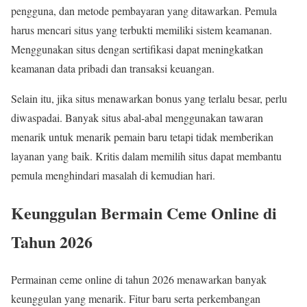
pengguna, dan metode pembayaran yang ditawarkan. Pemula
harus mencari situs yang terbukti memiliki sistem keamanan.
Menggunakan situs dengan sertifikasi dapat meningkatkan
keamanan data pribadi dan transaksi keuangan.
Selain itu, jika situs menawarkan bonus yang terlalu besar, perlu
diwaspadai. Banyak situs abal-abal menggunakan tawaran
menarik untuk menarik pemain baru tetapi tidak memberikan
layanan yang baik. Kritis dalam memilih situs dapat membantu
pemula menghindari masalah di kemudian hari.
Keunggulan Bermain Ceme Online di
Tahun 2026
Permainan ceme online di tahun 2026 menawarkan banyak
keunggulan yang menarik. Fitur baru serta perkembangan