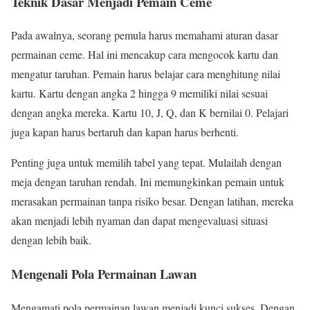
Teknik Dasar Menjadi Pemain Ceme
Pada awalnya, seorang pemula harus memahami aturan dasar
permainan ceme. Hal ini mencakup cara mengocok kartu dan
mengatur taruhan. Pemain harus belajar cara menghitung nilai
kartu. Kartu dengan angka 2 hingga 9 memiliki nilai sesuai
dengan angka mereka. Kartu 10, J, Q, dan K bernilai 0. Pelajari
juga kapan harus bertaruh dan kapan harus berhenti.
Penting juga untuk memilih tabel yang tepat. Mulailah dengan
meja dengan taruhan rendah. Ini memungkinkan pemain untuk
merasakan permainan tanpa risiko besar. Dengan latihan, mereka
akan menjadi lebih nyaman dan dapat mengevaluasi situasi
dengan lebih baik.
Mengenali Pola Permainan Lawan
Mengamati pola permainan lawan menjadi kunci sukses. Dengan