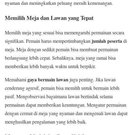
nyaman dan meningkatkan peluang meraih kemenangan.
Memilih Meja dan Lawan yang Tepat
Memilih meja yang sesuai bisa memengaruhi permainan secara
jumlah peserta
signifikan. Pemain harus mempertimbangkan
di
meja. Meja dengan sedikit pemain bisa membuat permainan
berlangsung lebih cepat. Sebaliknya, meja yang ramai bisa
memberikan lebih banyak waktu untuk berpikir.
gaya bermain lawan
Memahami
juga penting. Jika lawan
cenderung agresif, pemain bisa memilih untuk bermain lebih
pasif. Mengobservasi bagaimana lawan bertindak selama
permainan dapat memberikan keuntungan. Mengatur permainan
dengan cermat di meja yang nyaman dan mengenali lawan dapat
menghasilkan pengalaman yang lebih baik.