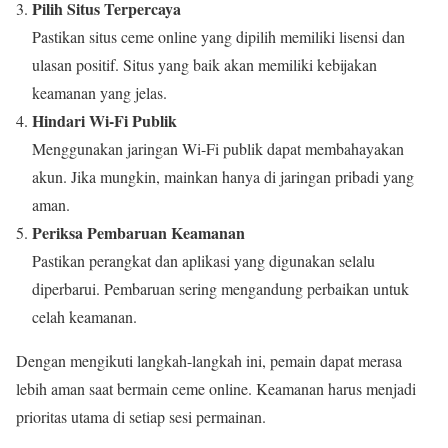
Pilih Situs Terpercaya
Pastikan situs ceme online yang dipilih memiliki lisensi dan
ulasan positif. Situs yang baik akan memiliki kebijakan
keamanan yang jelas.
Hindari Wi-Fi Publik
Menggunakan jaringan Wi-Fi publik dapat membahayakan
akun. Jika mungkin, mainkan hanya di jaringan pribadi yang
aman.
Periksa Pembaruan Keamanan
Pastikan perangkat dan aplikasi yang digunakan selalu
diperbarui. Pembaruan sering mengandung perbaikan untuk
celah keamanan.
Dengan mengikuti langkah-langkah ini, pemain dapat merasa
lebih aman saat bermain ceme online. Keamanan harus menjadi
prioritas utama di setiap sesi permainan.