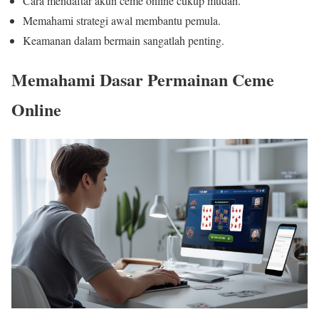
Cara mendaftar akun ceme online cukup mudah.
Memahami strategi awal membantu pemula.
Keamanan dalam bermain sangatlah penting.
Memahami Dasar Permainan Ceme
Online