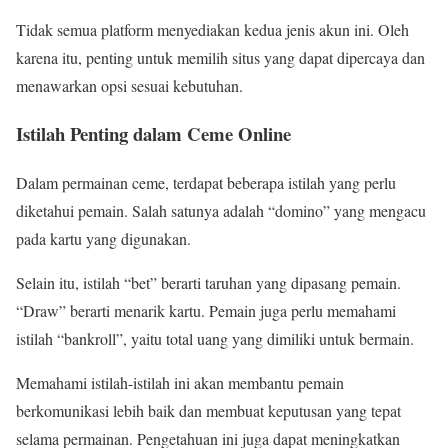
Tidak semua platform menyediakan kedua jenis akun ini. Oleh
karena itu, penting untuk memilih situs yang dapat dipercaya dan
menawarkan opsi sesuai kebutuhan.
Istilah Penting dalam Ceme Online
Dalam permainan ceme, terdapat beberapa istilah yang perlu
diketahui pemain. Salah satunya adalah “domino” yang mengacu
pada kartu yang digunakan.
Selain itu, istilah “bet” berarti taruhan yang dipasang pemain.
“Draw” berarti menarik kartu. Pemain juga perlu memahami
istilah “bankroll”, yaitu total uang yang dimiliki untuk bermain.
Memahami istilah-istilah ini akan membantu pemain
berkomunikasi lebih baik dan membuat keputusan yang tepat
selama permainan. Pengetahuan ini juga dapat meningkatkan