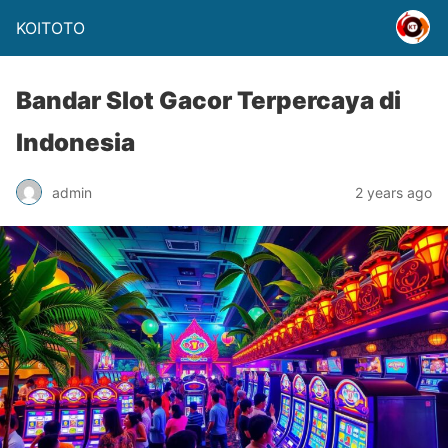
KOITOTO
Bandar Slot Gacor Terpercaya di
Indonesia
admin
2 years ago