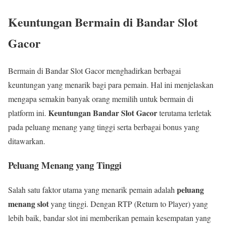
Keuntungan Bermain di Bandar Slot
Gacor
Bermain di Bandar Slot Gacor menghadirkan berbagai
keuntungan yang menarik bagi para pemain. Hal ini menjelaskan
mengapa semakin banyak orang memilih untuk bermain di
Keuntungan Bandar Slot Gacor
platform ini.
terutama terletak
pada peluang menang yang tinggi serta berbagai bonus yang
ditawarkan.
Peluang Menang yang Tinggi
peluang
Salah satu faktor utama yang menarik pemain adalah
menang slot
yang tinggi. Dengan RTP (Return to Player) yang
lebih baik, bandar slot ini memberikan pemain kesempatan yang