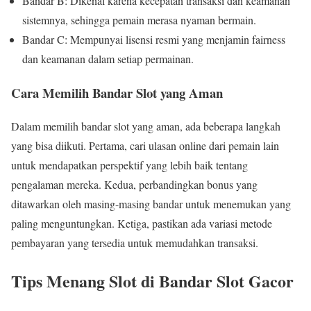
Bandar B: Dikenal karena kecepatan transaksi dan keamanan
sistemnya, sehingga pemain merasa nyaman bermain.
Bandar C: Mempunyai lisensi resmi yang menjamin fairness
dan keamanan dalam setiap permainan.
Cara Memilih Bandar Slot yang Aman
Dalam memilih bandar slot yang aman, ada beberapa langkah
yang bisa diikuti. Pertama, cari ulasan online dari pemain lain
untuk mendapatkan perspektif yang lebih baik tentang
pengalaman mereka. Kedua, perbandingkan bonus yang
ditawarkan oleh masing-masing bandar untuk menemukan yang
paling menguntungkan. Ketiga, pastikan ada variasi metode
pembayaran yang tersedia untuk memudahkan transaksi.
Tips Menang Slot di Bandar Slot Gacor