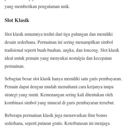
yang memberikan pengalaman unik.
Slot Klasik
Slot klasik umumnya terdiri dari tiga gulungan dan memiliki
desain sederhana. Permainan ini sering menampilkan simbol
tradisional seperti buah-buahan, angka, dan lonceng. Slot klasik
ideal untuk pemain yang menyukai nostalgia dan kecepatan
permainan.
Sebagian besar slot klasik hanya memiliki satu garis pembayaran.
Pemain dapat dengan mudah memahami cara kerjanya tanpa
strategi yang rumit. Kemenangan sering kali ditentukan oleh
kombinasi simbol yang muncul di garis pembayaran tersebut.
Beberapa permainan klasik juga menawarkan fitur bonus
sederhana, seperti putaran gratis. Keterbatasan ini menjaga