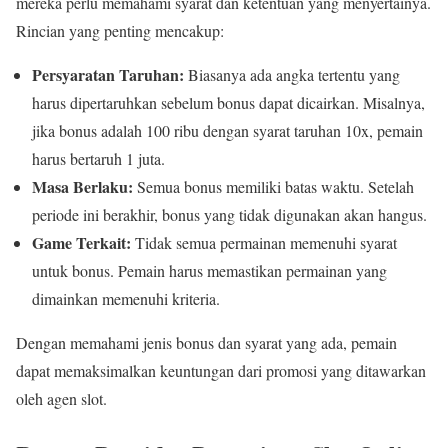
mereka perlu memahami syarat dan ketentuan yang menyertainya.
Rincian yang penting mencakup:
Persyaratan Taruhan:
Biasanya ada angka tertentu yang
harus dipertaruhkan sebelum bonus dapat dicairkan. Misalnya,
jika bonus adalah 100 ribu dengan syarat taruhan 10x, pemain
harus bertaruh 1 juta.
Masa Berlaku:
Semua bonus memiliki batas waktu. Setelah
periode ini berakhir, bonus yang tidak digunakan akan hangus.
Game Terkait:
Tidak semua permainan memenuhi syarat
untuk bonus. Pemain harus memastikan permainan yang
dimainkan memenuhi kriteria.
Dengan memahami jenis bonus dan syarat yang ada, pemain
dapat memaksimalkan keuntungan dari promosi yang ditawarkan
oleh agen slot.