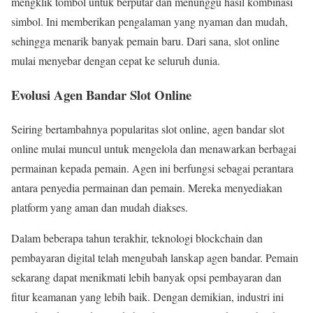
mengklik tombol untuk berputar dan menunggu hasil kombinasi
simbol. Ini memberikan pengalaman yang nyaman dan mudah,
sehingga menarik banyak pemain baru. Dari sana, slot online
mulai menyebar dengan cepat ke seluruh dunia.
Evolusi Agen Bandar Slot Online
Seiring bertambahnya popularitas slot online, agen bandar slot
online mulai muncul untuk mengelola dan menawarkan berbagai
permainan kepada pemain. Agen ini berfungsi sebagai perantara
antara penyedia permainan dan pemain. Mereka menyediakan
platform yang aman dan mudah diakses.
Dalam beberapa tahun terakhir, teknologi blockchain dan
pembayaran digital telah mengubah lanskap agen bandar. Pemain
sekarang dapat menikmati lebih banyak opsi pembayaran dan
fitur keamanan yang lebih baik. Dengan demikian, industri ini