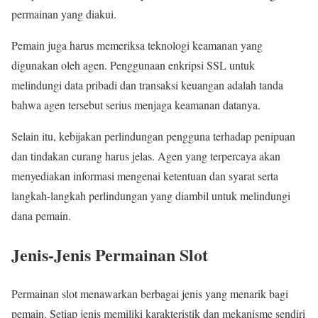
permainan yang diakui.
Pemain juga harus memeriksa teknologi keamanan yang
digunakan oleh agen. Penggunaan enkripsi SSL untuk
melindungi data pribadi dan transaksi keuangan adalah tanda
bahwa agen tersebut serius menjaga keamanan datanya.
Selain itu, kebijakan perlindungan pengguna terhadap penipuan
dan tindakan curang harus jelas. Agen yang terpercaya akan
menyediakan informasi mengenai ketentuan dan syarat serta
langkah-langkah perlindungan yang diambil untuk melindungi
dana pemain.
Jenis-Jenis Permainan Slot
Permainan slot menawarkan berbagai jenis yang menarik bagi
pemain. Setiap jenis memiliki karakteristik dan mekanisme sendiri