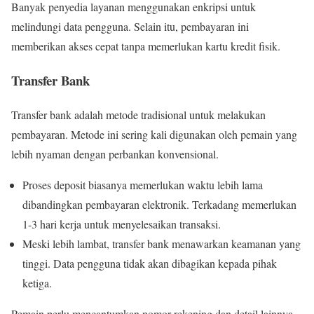
Banyak penyedia layanan menggunakan enkripsi untuk
melindungi data pengguna. Selain itu, pembayaran ini
memberikan akses cepat tanpa memerlukan kartu kredit fisik.
Transfer Bank
Transfer bank adalah metode tradisional untuk melakukan
pembayaran. Metode ini sering kali digunakan oleh pemain yang
lebih nyaman dengan perbankan konvensional.
Proses deposit biasanya memerlukan waktu lebih lama
dibandingkan pembayaran elektronik. Terkadang memerlukan
1-3 hari kerja untuk menyelesaikan transaksi.
Meski lebih lambat, transfer bank menawarkan keamanan yang
tinggi. Data pengguna tidak akan dibagikan kepada pihak
ketiga.
Pemain perlu mencantumkan nomor rekening dan detail lainnya