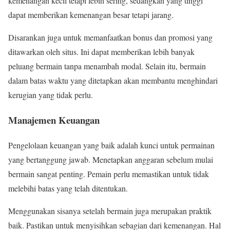
kemenangan kecil tetapi lebih sering, sedangkan yang tinggi
dapat memberikan kemenangan besar tetapi jarang.
Disarankan juga untuk memanfaatkan bonus dan promosi yang
ditawarkan oleh situs. Ini dapat memberikan lebih banyak
peluang bermain tanpa menambah modal. Selain itu, bermain
dalam batas waktu yang ditetapkan akan membantu menghindari
kerugian yang tidak perlu.
Manajemen Keuangan
Pengelolaan keuangan yang baik adalah kunci untuk permainan
yang bertanggung jawab. Menetapkan anggaran sebelum mulai
bermain sangat penting. Pemain perlu memastikan untuk tidak
melebihi batas yang telah ditentukan.
Menggunakan sisanya setelah bermain juga merupakan praktik
baik. Pastikan untuk menyisihkan sebagian dari kemenangan. Hal