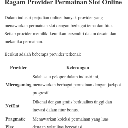
Ragam Provider Permainan Slot Online
Dalam industri perjudian online, banyak provider yang
menawarkan permainan slot dengan berbagai tema dan fitur.
Setiap provider memiliki keunikan tersendiri dalam desain dan
mekanika permainan.
Berikut adalah beberapa provider terkenal:
Provider
Keterangan
Salah satu pelopor dalam industri ini,
Microgaming
menawarkan berbagai permainan dengan jackpot
progresif.
Dikenal dengan grafis berkualitas tinggi dan
NetEnt
inovasi dalam fitur bonus.
Pragmatic
Menawarkan koleksi permainan yang luas
Play
dengan volatilitas bervariasi.