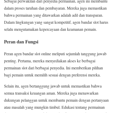
Sebagai perwakilan dari penyedia permainan, agen ini membantu
dalam proses taruhan dan pembayaran. Mereka juga memastikan
bahwa permainan yang ditawarkan adalah adil dan transparan.
Dalam lingkungan yang sangat kompetitif, agen bandar slot harus
selalu mengutamakan kepercayaan dan keamanan pemain.
Peran dan Fungsi
Peran agen bandar slot online meliputi sejumlah tanggung jawab
penting. Pertama, mereka menyediakan akses ke berbagai
permainan slot dari berbagai penyedia. Ini memberikan pilihan
bagi pemain untuk memilih sesuai dengan preferensi mereka.
Selain itu, agen bertanggung jawab untuk memastikan bahwa
semua transaksi keuangan aman. Mereka juga menawarkan
dukungan pelanggan untuk membantu pemain dengan pertanyaan
atau masalah yang mungkin timbul. Edukasi tentang permainan