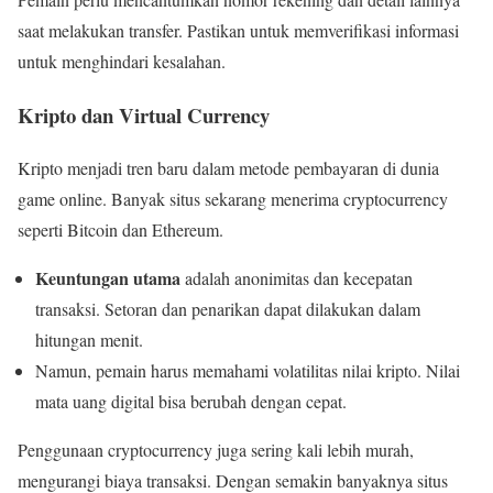
saat melakukan transfer. Pastikan untuk memverifikasi informasi
untuk menghindari kesalahan.
Kripto dan Virtual Currency
Kripto menjadi tren baru dalam metode pembayaran di dunia
game online. Banyak situs sekarang menerima cryptocurrency
seperti Bitcoin dan Ethereum.
Keuntungan utama
adalah anonimitas dan kecepatan
transaksi. Setoran dan penarikan dapat dilakukan dalam
hitungan menit.
Namun, pemain harus memahami volatilitas nilai kripto. Nilai
mata uang digital bisa berubah dengan cepat.
Penggunaan cryptocurrency juga sering kali lebih murah,
mengurangi biaya transaksi. Dengan semakin banyaknya situs