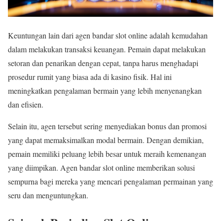
Keuntungan lain dari agen bandar slot online adalah kemudahan
dalam melakukan transaksi keuangan. Pemain dapat melakukan
setoran dan penarikan dengan cepat, tanpa harus menghadapi
prosedur rumit yang biasa ada di kasino fisik. Hal ini
meningkatkan pengalaman bermain yang lebih menyenangkan
dan efisien.
Selain itu, agen tersebut sering menyediakan bonus dan promosi
yang dapat memaksimalkan modal bermain. Dengan demikian,
pemain memiliki peluang lebih besar untuk meraih kemenangan
yang diimpikan. Agen bandar slot online memberikan solusi
sempurna bagi mereka yang mencari pengalaman permainan yang
seru dan menguntungkan.