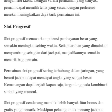
dengan slot klasik. Dengan variasi permainan yang banyak,
pemain dapat memilih tema yang sesuai dengan preferensi
mereka, meningkatkan daya tarik permainan ini.
Slot Progresif
Slot progresif menawarkan potensi pembayaran besar yang
semakin meningkat seiring waktu. Setiap taruhan yang dimainkan
menyumbang sebagian dari jackpot, menjadikannya semakin
menarik bagi pemain.
Permainan slot progresif sering terhubung dalam jaringan, yang
berarti jackpot dapat mencapai angka yang sangat besar.
Kemenangan dapat terjadi kapan saja, tergantung pada kombinasi
simbol yang muncul.
Slot progresif cenderung memiliki lebih banyak fitur bonus dan
grafis yang menarik. Meskipun peluang untuk menang jackpot