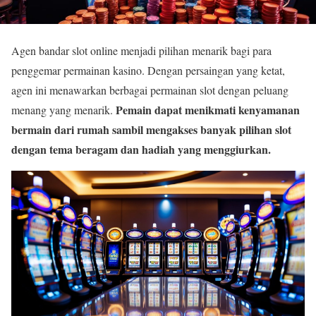
Agen bandar slot online menjadi pilihan menarik bagi para
penggemar permainan kasino. Dengan persaingan yang ketat,
agen ini menawarkan berbagai permainan slot dengan peluang
Pemain dapat menikmati kenyamanan
menang yang menarik.
bermain dari rumah sambil mengakses banyak pilihan slot
dengan tema beragam dan hadiah yang menggiurkan.