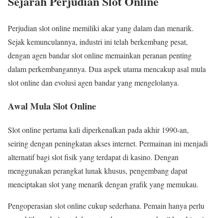
Sejarah Perjudian Slot Online
Perjudian slot online memiliki akar yang dalam dan menarik.
Sejak kemunculannya, industri ini telah berkembang pesat,
dengan agen bandar slot online memainkan peranan penting
dalam perkembangannya. Dua aspek utama mencakup asal mula
slot online dan evolusi agen bandar yang mengelolanya.
Awal Mula Slot Online
Slot online pertama kali diperkenalkan pada akhir 1990-an,
seiring dengan peningkatan akses internet. Permainan ini menjadi
alternatif bagi slot fisik yang terdapat di kasino. Dengan
menggunakan perangkat lunak khusus, pengembang dapat
menciptakan slot yang menarik dengan grafik yang memukau.
Pengoperasian slot online cukup sederhana. Pemain hanya perlu