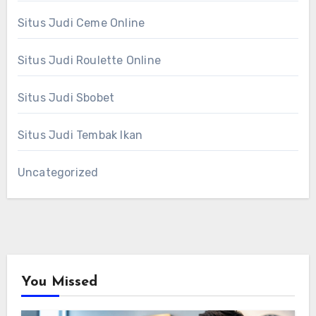
Situs Judi Ceme Online
Situs Judi Roulette Online
Situs Judi Sbobet
Situs Judi Tembak Ikan
Uncategorized
You Missed