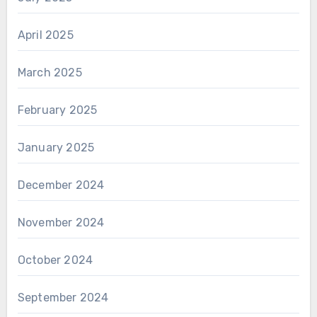
April 2025
March 2025
February 2025
January 2025
December 2024
November 2024
October 2024
September 2024