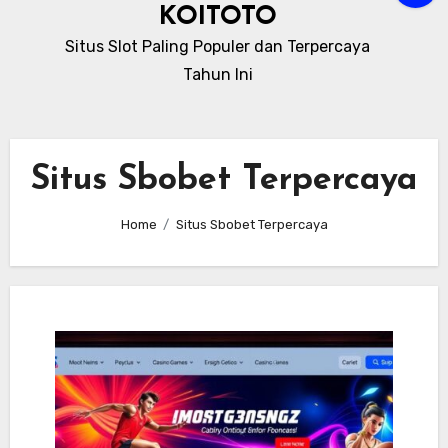
KOITOTO
Situs Slot Paling Populer dan Terpercaya
Tahun Ini
Situs Sbobet Terpercaya
Home
Situs Sbobet Terpercaya