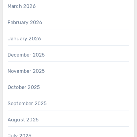
March 2026
February 2026
January 2026
December 2025
November 2025
October 2025
September 2025
August 2025
July 2025