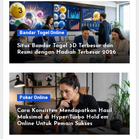
Bandar Togel Online
Situs Bandar Togel 3D Terbesar dan
Resmi dengan Hadiah Terbesar 2026
Poker Online
Cara Konsisten Mendapatkan Hasil
Maksimal di Hyper-Turbo Hold’em
Online Untuk Pemain Sukses