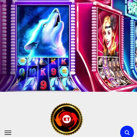
Skip
to
content