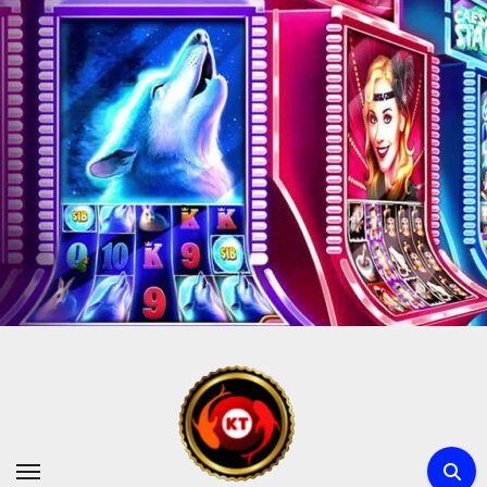
Skip
to
content