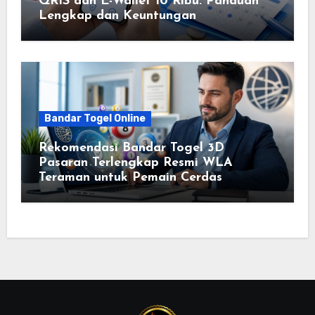
QRIS dan E-Wallet 10 Ribu: Panduan
Lengkap dan Keuntungan
Bandar Togel Online
Rekomendasi Bandar Togel 3D
Pasaran Terlengkap Resmi WLA
Teraman untuk Pemain Cerdas