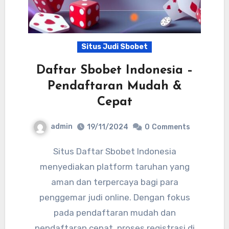
Situs Judi Sbobet
Daftar Sbobet Indonesia –
Pendaftaran Mudah &
Cepat
admin
19/11/2024
0
Comments
Situs Daftar Sbobet Indonesia
menyediakan platform taruhan yang
aman dan terpercaya bagi para
penggemar judi online. Dengan fokus
pada pendaftaran mudah dan
pendaftaran cepat, proses registrasi di