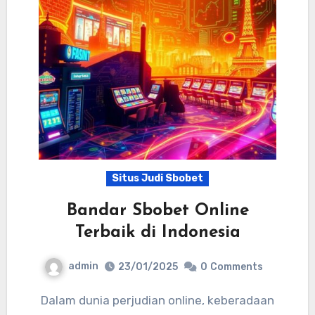
Situs Judi Sbobet
Bandar Sbobet Online
Terbaik di Indonesia
admin
23/01/2025
0
Comments
Dalam dunia perjudian online, keberadaan