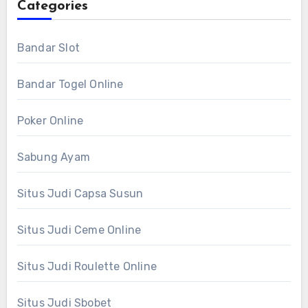
Categories
Bandar Slot
Bandar Togel Online
Poker Online
Sabung Ayam
Situs Judi Capsa Susun
Situs Judi Ceme Online
Situs Judi Roulette Online
Situs Judi Sbobet