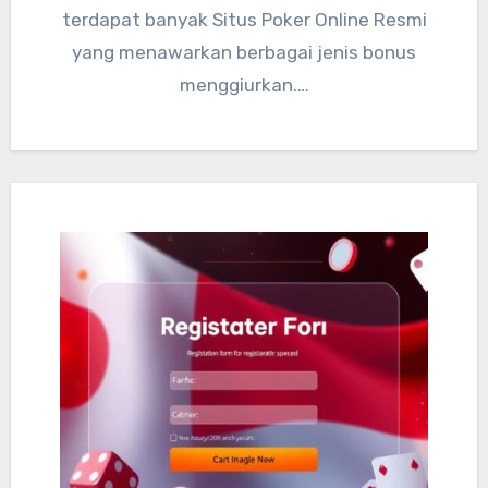
terdapat banyak Situs Poker Online Resmi
yang menawarkan berbagai jenis bonus
menggiurkan.…