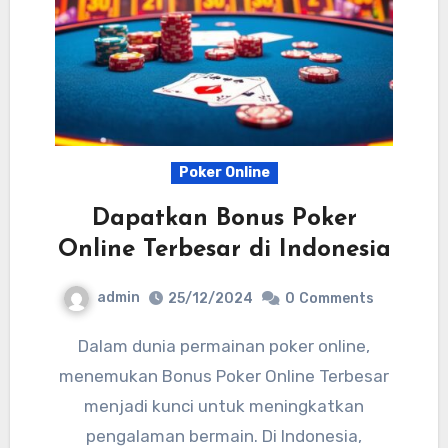
Poker Online
Dapatkan Bonus Poker
Online Terbesar di Indonesia
admin
25/12/2024
0
Comments
Dalam dunia permainan poker online,
menemukan Bonus Poker Online Terbesar
menjadi kunci untuk meningkatkan
pengalaman bermain. Di Indonesia,