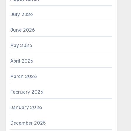
July 2026
June 2026
May 2026
April 2026
March 2026
February 2026
January 2026
December 2025