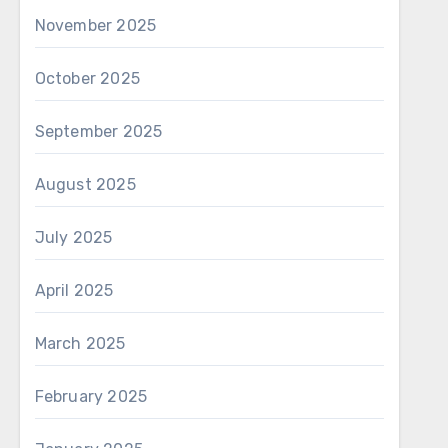
November 2025
October 2025
September 2025
August 2025
July 2025
April 2025
March 2025
February 2025