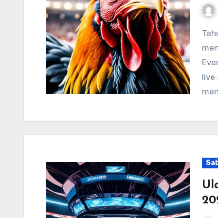
Tahun 2024 akan menjadi tahun yang
men
Even
liv
men
Sa
Ul
20