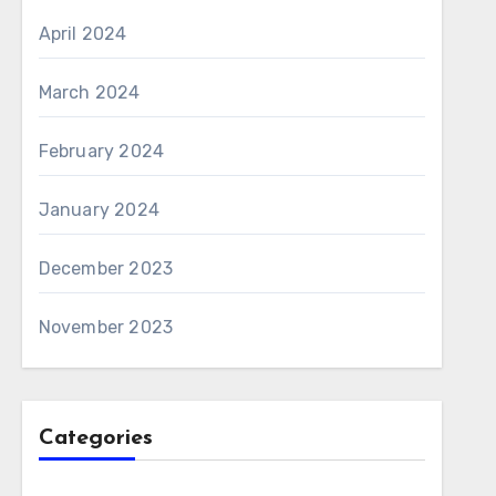
April 2024
March 2024
February 2024
January 2024
December 2023
November 2023
Categories