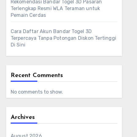
Rekomendasi Bandar Togel 3D Pasaran
Terlengkap Resmi WLA Teraman untuk
Pemain Cerdas
Cara Daftar Akun Bandar Togel 3D
Terpercaya Tanpa Potongan Diskon Tertinggi
Di Sini
Recent Comments
No comments to show.
Archives
August 2026