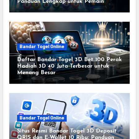
Panduan Lengkap untuk Pemain
Bandar Togel Online
Daftar Bandar Togel 3D Bet 100 Perak
Hadiah 3D 40 Juta Terbesar untuk
Menang Besar
Bandar Togel Online
Situs Resmi Bandar Togel 3D Deposit
QRIS dan E-Wallet 10 Ribu: Panduan