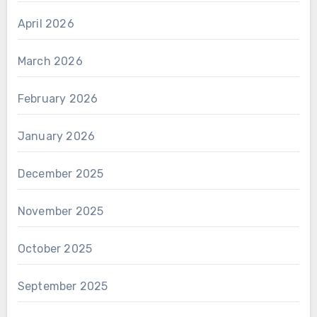
April 2026
March 2026
February 2026
January 2026
December 2025
November 2025
October 2025
September 2025