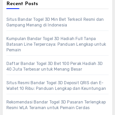
Recent Posts
Situs Bandar Togel 3D Min Bet Terkecil Resmi dan
Gampang Menang di Indonesia
Kumpulan Bandar Togel 3D Hadiah Full Tanpa
Batasan Line Terpercaya: Panduan Lengkap untuk
Pemain
Daftar Bandar Togel 3D Bet 100 Perak Hadiah 3D
40 Juta Terbesar untuk Menang Besar
Situs Resmi Bandar Togel 3D Deposit QRIS dan E-
Wallet 10 Ribu: Panduan Lengkap dan Keuntungan
Rekomendasi Bandar Togel 3D Pasaran Terlengkap
Resmi WLA Teraman untuk Pemain Cerdas