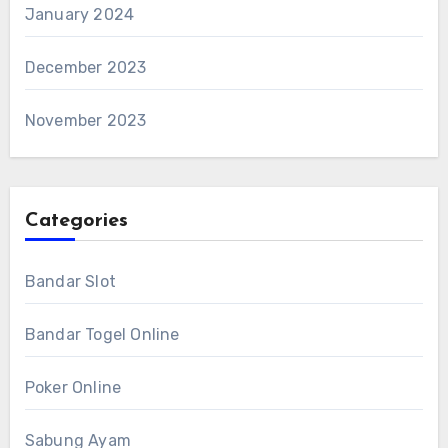
January 2024
December 2023
November 2023
Categories
Bandar Slot
Bandar Togel Online
Poker Online
Sabung Ayam