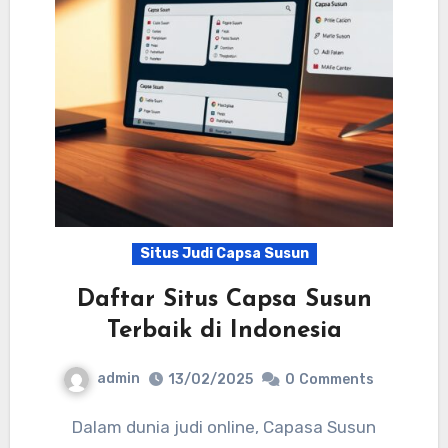
Situs Judi Capsa Susun
Daftar Situs Capsa Susun
Terbaik di Indonesia
admin
13/02/2025
0
Comments
Dalam dunia judi online, Capasa Susun