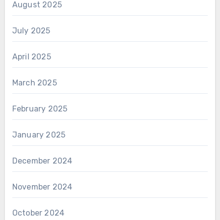
August 2025
July 2025
April 2025
March 2025
February 2025
January 2025
December 2024
November 2024
October 2024