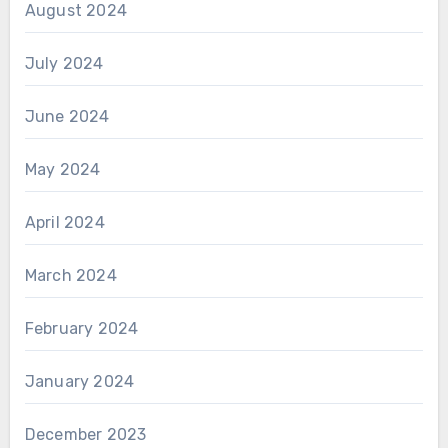
August 2024
July 2024
June 2024
May 2024
April 2024
March 2024
February 2024
January 2024
December 2023