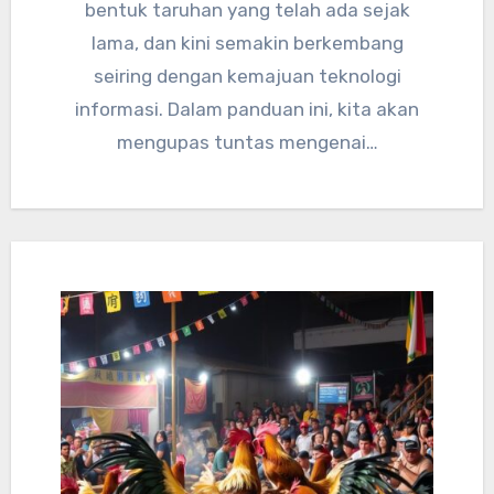
bentuk taruhan yang telah ada sejak
lama, dan kini semakin berkembang
seiring dengan kemajuan teknologi
informasi. Dalam panduan ini, kita akan
mengupas tuntas mengenai…