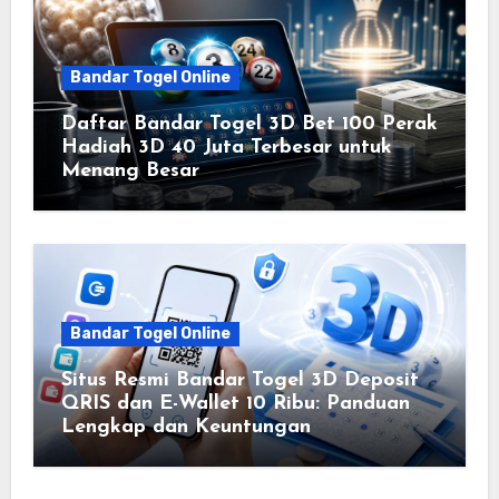
Bandar Togel Online
Daftar Bandar Togel 3D Bet 100 Perak
Hadiah 3D 40 Juta Terbesar untuk
Menang Besar
Bandar Togel Online
Situs Resmi Bandar Togel 3D Deposit
QRIS dan E-Wallet 10 Ribu: Panduan
Lengkap dan Keuntungan