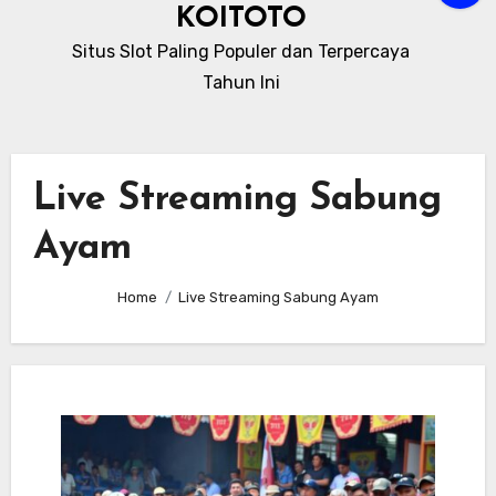
KOITOTO
Situs Slot Paling Populer dan Terpercaya
Tahun Ini
Live Streaming Sabung
Ayam
Home
Live Streaming Sabung Ayam