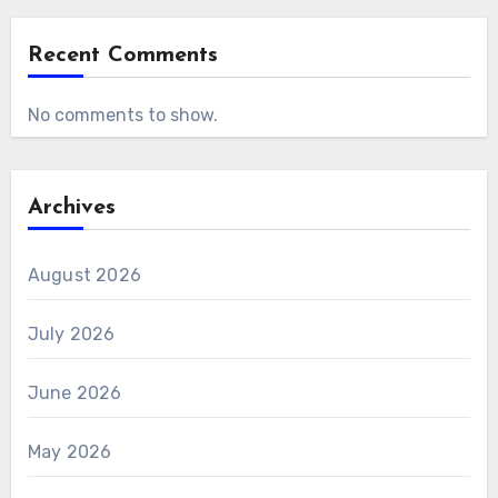
Recent Comments
No comments to show.
Archives
August 2026
July 2026
June 2026
May 2026