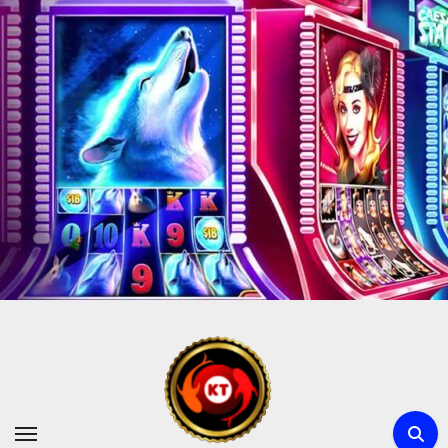
Skip
to
content