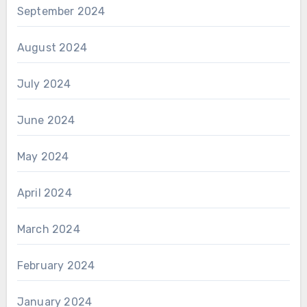
September 2024
August 2024
July 2024
June 2024
May 2024
April 2024
March 2024
February 2024
January 2024