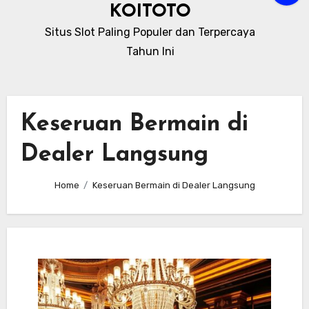
KOITOTO
Situs Slot Paling Populer dan Terpercaya
Tahun Ini
Keseruan Bermain di
Dealer Langsung
Home
Keseruan Bermain di Dealer Langsung