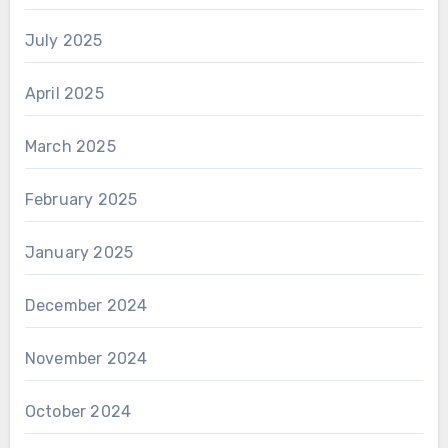
July 2025
April 2025
March 2025
February 2025
January 2025
December 2024
November 2024
October 2024