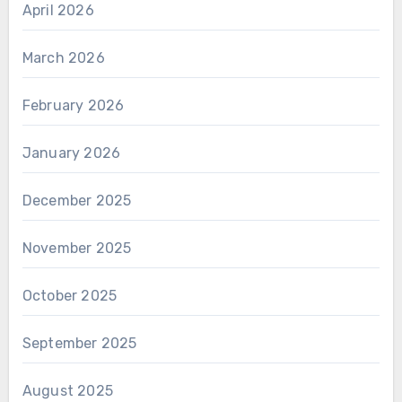
April 2026
March 2026
February 2026
January 2026
December 2025
November 2025
October 2025
September 2025
August 2025