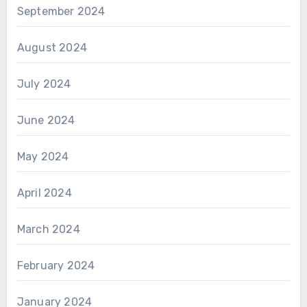
September 2024
August 2024
July 2024
June 2024
May 2024
April 2024
March 2024
February 2024
January 2024