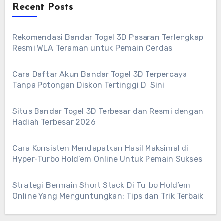
Recent Posts
Rekomendasi Bandar Togel 3D Pasaran Terlengkap
Resmi WLA Teraman untuk Pemain Cerdas
Cara Daftar Akun Bandar Togel 3D Terpercaya
Tanpa Potongan Diskon Tertinggi Di Sini
Situs Bandar Togel 3D Terbesar dan Resmi dengan
Hadiah Terbesar 2026
Cara Konsisten Mendapatkan Hasil Maksimal di
Hyper-Turbo Hold’em Online Untuk Pemain Sukses
Strategi Bermain Short Stack Di Turbo Hold’em
Online Yang Menguntungkan: Tips dan Trik Terbaik