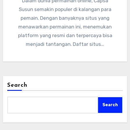
Dalam dunia permainan online, Capsa
Susun semakin populer di kalangan para
pemain. Dengan banyaknya situs yang
menawarkan permainan ini, menemukan
platform yang resmi dan terpercaya bisa
menjadi tantangan. Daftar situs…
Search
Search