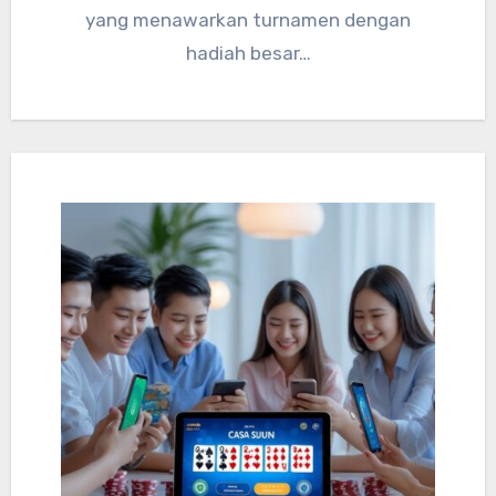
yang menawarkan turnamen dengan
hadiah besar…