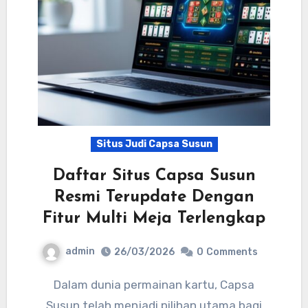
Situs Judi Capsa Susun
Daftar Situs Capsa Susun
Resmi Terupdate Dengan
Fitur Multi Meja Terlengkap
admin
26/03/2026
0
Comments
Dalam dunia permainan kartu, Capsa
Susun telah menjadi pilihan utama bagi