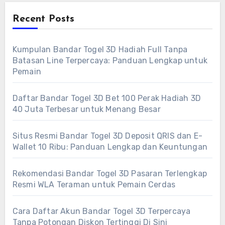
Recent Posts
Kumpulan Bandar Togel 3D Hadiah Full Tanpa
Batasan Line Terpercaya: Panduan Lengkap untuk
Pemain
Daftar Bandar Togel 3D Bet 100 Perak Hadiah 3D
40 Juta Terbesar untuk Menang Besar
Situs Resmi Bandar Togel 3D Deposit QRIS dan E-
Wallet 10 Ribu: Panduan Lengkap dan Keuntungan
Rekomendasi Bandar Togel 3D Pasaran Terlengkap
Resmi WLA Teraman untuk Pemain Cerdas
Cara Daftar Akun Bandar Togel 3D Terpercaya
Tanpa Potongan Diskon Tertinggi Di Sini