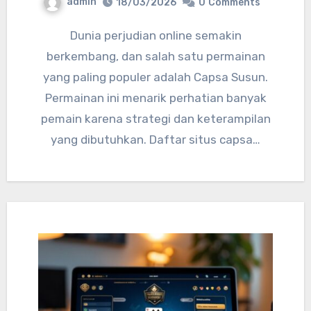
admin
18/03/2026
0
Comments
Dunia perjudian online semakin
berkembang, dan salah satu permainan
yang paling populer adalah Capsa Susun.
Permainan ini menarik perhatian banyak
pemain karena strategi dan keterampilan
yang dibutuhkan. Daftar situs capsa…