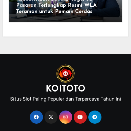
Pasaran Terlengkap Resmi WLA
Teraman untuk Pemain Cerdas
KOITOTO
Situs Slot Paling Populer dan Terpercaya Tahun Ini