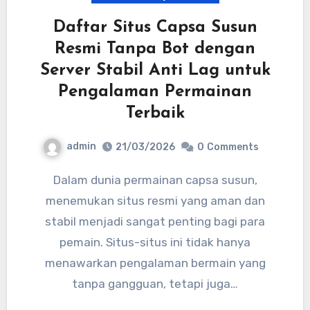
Daftar Situs Capsa Susun
Resmi Tanpa Bot dengan
Server Stabil Anti Lag untuk
Pengalaman Permainan
Terbaik
admin
21/03/2026
0
Comments
Dalam dunia permainan capsa susun,
menemukan situs resmi yang aman dan
stabil menjadi sangat penting bagi para
pemain. Situs-situs ini tidak hanya
menawarkan pengalaman bermain yang
tanpa gangguan, tetapi juga…