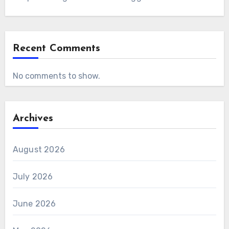
Recent Comments
No comments to show.
Archives
August 2026
July 2026
June 2026