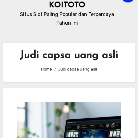
KOITOTO
Situs Slot Paling Populer dan Terpercaya
Tahun Ini
Judi capsa uang asli
Home
Judi capsa uang asli