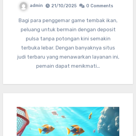
admin
21/10/2025
0
Comments
Bagi para penggemar game tembak ikan,
peluang untuk bermain dengan deposit
pulsa tanpa potongan kini semakin
terbuka lebar. Dengan banyaknya situs
judi terbaru yang menawarkan layanan ini,
pemain dapat menikmati…