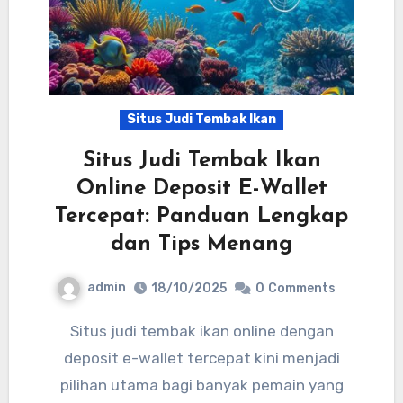
Situs Judi Tembak Ikan
Situs Judi Tembak Ikan
Online Deposit E-Wallet
Tercepat: Panduan Lengkap
dan Tips Menang
admin
18/10/2025
0
Comments
Situs judi tembak ikan online dengan
deposit e-wallet tercepat kini menjadi
pilihan utama bagi banyak pemain yang