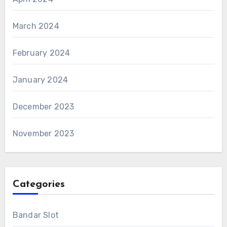
March 2024
February 2024
January 2024
December 2023
November 2023
Categories
Bandar Slot