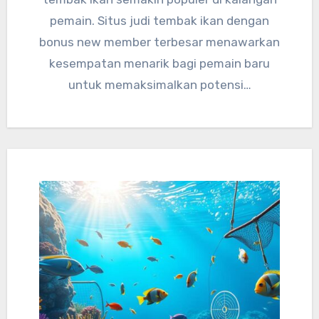
pemain. Situs judi tembak ikan dengan
bonus new member terbesar menawarkan
kesempatan menarik bagi pemain baru
untuk memaksimalkan potensi…