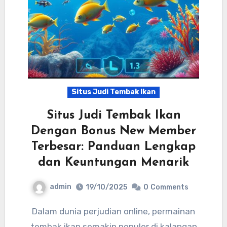
Situs Judi Tembak Ikan
Situs Judi Tembak Ikan
Dengan Bonus New Member
Terbesar: Panduan Lengkap
dan Keuntungan Menarik
admin
19/10/2025
0
Comments
Dalam dunia perjudian online, permainan
tembak ikan semakin populer di kalangan