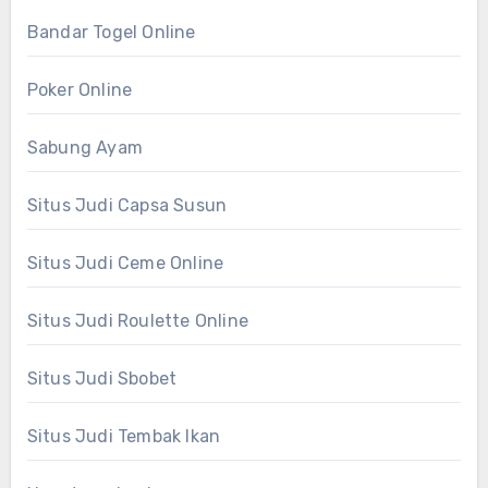
Bandar Togel Online
Poker Online
Sabung Ayam
Situs Judi Capsa Susun
Situs Judi Ceme Online
Situs Judi Roulette Online
Situs Judi Sbobet
Situs Judi Tembak Ikan