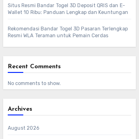
Situs Resmi Bandar Togel 3D Deposit QRIS dan E-
Wallet 10 Ribu: Panduan Lengkap dan Keuntungan
Rekomendasi Bandar Togel 3D Pasaran Terlengkap
Resmi WLA Teraman untuk Pemain Cerdas
Recent Comments
No comments to show.
Archives
August 2026