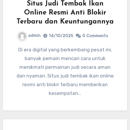
Situs Judi Tembak Ikan
Online Resmi Anti Blokir
Terbaru dan Keuntungannya
admin
14/10/2025
0
Comments
Di era digital yang berkembang pesat ini,
banyak pemain mencari cara untuk
menikmati permainan judi secara aman
dan nyaman. Situs judi tembak ikan online
resmi anti blokir terbaru memberikan
kesempatan…