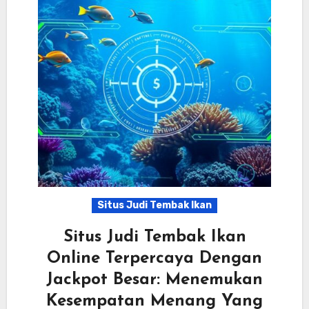
Situs Judi Tembak Ikan
Situs Judi Tembak Ikan
Online Terpercaya Dengan
Jackpot Besar: Menemukan
Kesempatan Menang Yang