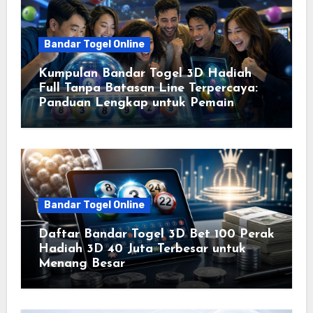
Bandar Togel Online
Kumpulan Bandar Togel 3D Hadiah
Full Tanpa Batasan Line Terpercaya:
Panduan Lengkap untuk Pemain
Bandar Togel Online
Daftar Bandar Togel 3D Bet 100 Perak
Hadiah 3D 40 Juta Terbesar untuk
Menang Besar