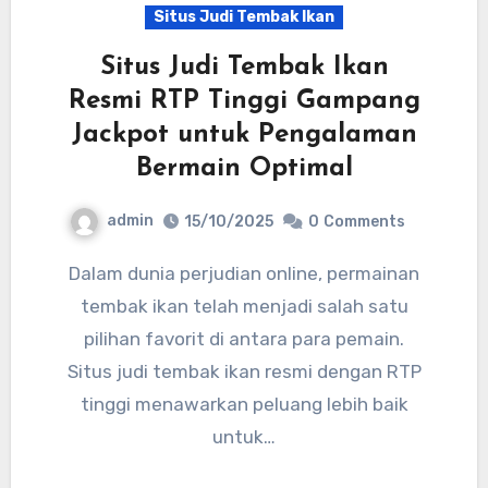
Situs Judi Tembak Ikan
Situs Judi Tembak Ikan
Resmi RTP Tinggi Gampang
Jackpot untuk Pengalaman
Bermain Optimal
admin
15/10/2025
0
Comments
Dalam dunia perjudian online, permainan
tembak ikan telah menjadi salah satu
pilihan favorit di antara para pemain.
Situs judi tembak ikan resmi dengan RTP
tinggi menawarkan peluang lebih baik
untuk…