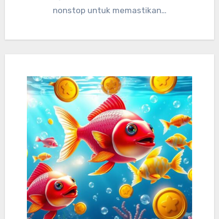
nonstop untuk memastikan…