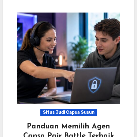
Situs Judi Capsa Susun
Panduan Memilih Agen
Capsa Pair Battle Terbaik