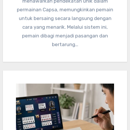
menawarkan pendekatan unik dalam
permainan Capsa, memungkinkan pemain
untuk bersaing secara langsung dengan
cara yang menarik. Melalui sistem ini,
pemain dibagi menjadi pasangan dan
bertarung…