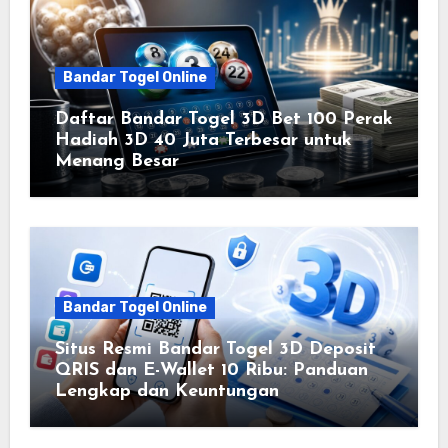
Bandar Togel Online
Daftar Bandar Togel 3D Bet 100 Perak
Hadiah 3D 40 Juta Terbesar untuk
Menang Besar
Bandar Togel Online
Situs Resmi Bandar Togel 3D Deposit
QRIS dan E-Wallet 10 Ribu: Panduan
Lengkap dan Keuntungan