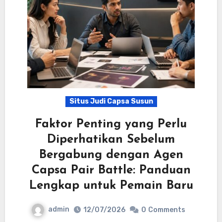
Situs Judi Capsa Susun
Faktor Penting yang Perlu
Diperhatikan Sebelum
Bergabung dengan Agen
Capsa Pair Battle: Panduan
Lengkap untuk Pemain Baru
admin
12/07/2026
0
Comments