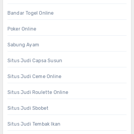
Bandar Togel Online
Poker Online
Sabung Ayam
Situs Judi Capsa Susun
Situs Judi Ceme Online
Situs Judi Roulette Online
Situs Judi Sbobet
Situs Judi Tembak Ikan