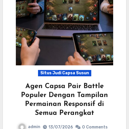
Situs Judi Capsa Susun
Agen Capsa Pair Battle
Populer Dengan Tampilan
Permainan Responsif di
Semua Perangkat
admin
13/07/2026
0
Comments