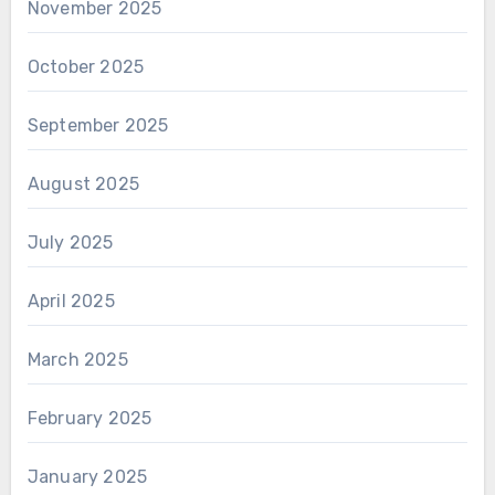
November 2025
October 2025
September 2025
August 2025
July 2025
April 2025
March 2025
February 2025
January 2025