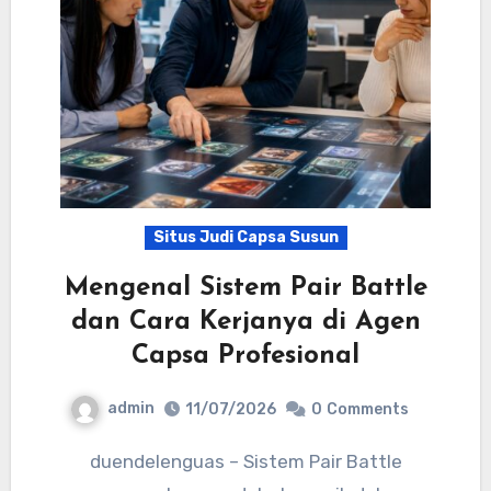
Situs Judi Capsa Susun
Mengenal Sistem Pair Battle
dan Cara Kerjanya di Agen
Capsa Profesional
admin
11/07/2026
0
Comments
duendelenguas – Sistem Pair Battle