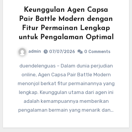
Keunggulan Agen Capsa
Pair Battle Modern dengan
Fitur Permainan Lengkap
untuk Pengalaman Optimal
admin
07/07/2026
0
Comments
duendelenguas – Dalam dunia perjudian
online, Agen Capsa Pair Battle Modern
menonjol berkat fitur permainannya yang
lengkap. Keunggulan utama dari agen ini
adalah kemampuannya memberikan
pengalaman bermain yang menarik dan…