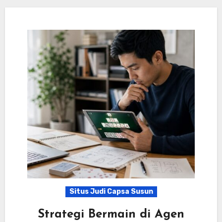
Situs Judi Capsa Susun
Strategi Bermain di Agen