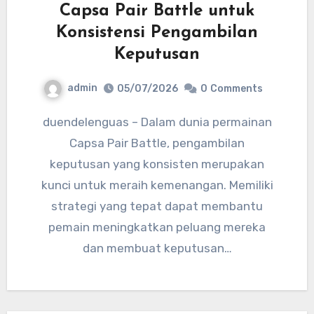
Capsa Pair Battle untuk
Konsistensi Pengambilan
Keputusan
admin
05/07/2026
0
Comments
duendelenguas – Dalam dunia permainan
Capsa Pair Battle, pengambilan
keputusan yang konsisten merupakan
kunci untuk meraih kemenangan. Memiliki
strategi yang tepat dapat membantu
pemain meningkatkan peluang mereka
dan membuat keputusan…