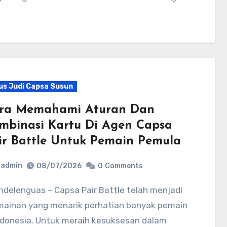
us Judi Capsa Susun
ra Memahami Aturan Dan
mbinasi Kartu Di Agen Capsa
ir Battle Untuk Pemain Pemula
admin
08/07/2026
0
Comments
mainan yang menarik perhatian banyak pemain
Indonesia. Untuk meraih kesuksesan dalam