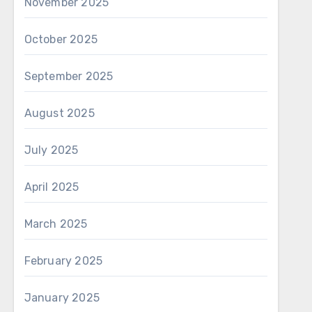
November 2025
October 2025
September 2025
August 2025
July 2025
April 2025
March 2025
February 2025
January 2025