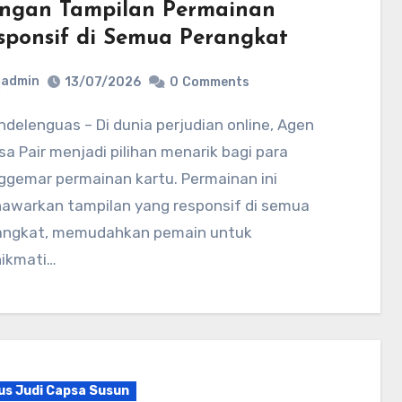
ngan Tampilan Permainan
sponsif di Semua Perangkat
admin
13/07/2026
0
Comments
a Pair menjadi pilihan menarik bagi para
ggemar permainan kartu. Permainan ini
awarkan tampilan yang responsif di semua
angkat, memudahkan pemain untuk
ikmati…
us Judi Capsa Susun