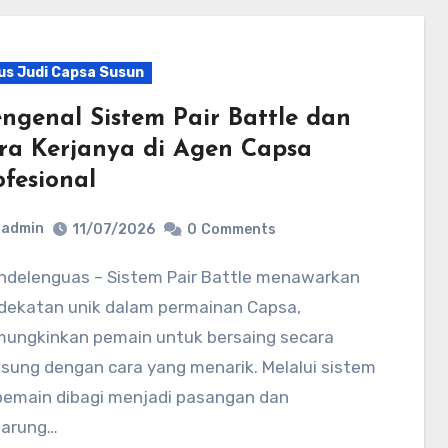
us Judi Capsa Susun
ngenal Sistem Pair Battle dan
ra Kerjanya di Agen Capsa
ofesional
admin
11/07/2026
0
Comments
dekatan unik dalam permainan Capsa,
ungkinkan pemain untuk bersaing secara
sung dengan cara yang menarik. Melalui sistem
 pemain dibagi menjadi pasangan dan
tarung…