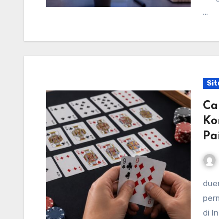
…
Sit
Ca
Ko
Pa
duendelenguas – Capsa Pair Battle telah menjadi
per
di 