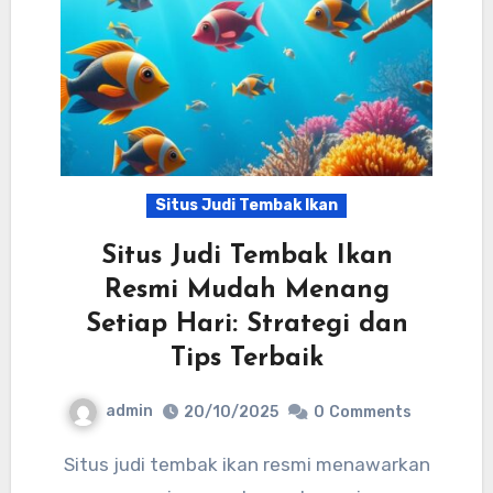
Situs Judi Tembak Ikan
Situs Judi Tembak Ikan
Resmi Mudah Menang
Setiap Hari: Strategi dan
Tips Terbaik
admin
20/10/2025
0
Comments
Situs judi tembak ikan resmi menawarkan