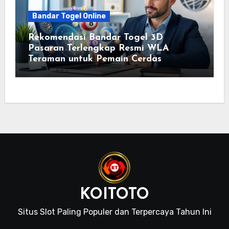
Bandar Togel Online
Rekomendasi Bandar Togel 3D
Pasaran Terlengkap Resmi WLA
Teraman untuk Pemain Cerdas
KOITOTO
Situs Slot Paling Populer dan Terpercaya Tahun Ini