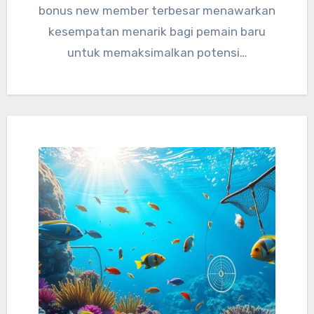
bonus new member terbesar menawarkan
kesempatan menarik bagi pemain baru
untuk memaksimalkan potensi…