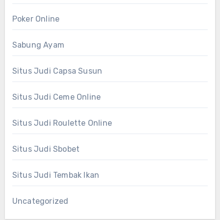
Poker Online
Sabung Ayam
Situs Judi Capsa Susun
Situs Judi Ceme Online
Situs Judi Roulette Online
Situs Judi Sbobet
Situs Judi Tembak Ikan
Uncategorized