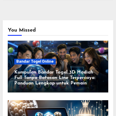
You Missed
Bandar Togel Online
Kumpulan Bandar Togel 3D Hadiah
Full Tanpa Batasan Line Terpercaya:
Panduan Lengkap untuk Pemain