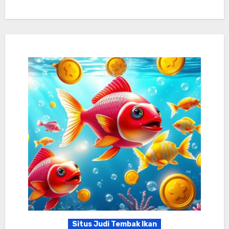
Situs Judi Tembak Ikan