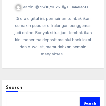
admin
13/10/2025
0
Comments
Di era digital ini, permainan tembak ikan
semakin populer di kalangan penggemar
judi online. Banyak situs judi tembak ikan
kini menerima deposit melalui bank lokal
dan e-wallet, memudahkan pemain
mengakses…
Search
Search