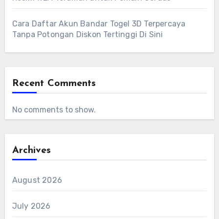
Cara Daftar Akun Bandar Togel 3D Terpercaya
Tanpa Potongan Diskon Tertinggi Di Sini
Recent Comments
No comments to show.
Archives
August 2026
July 2026