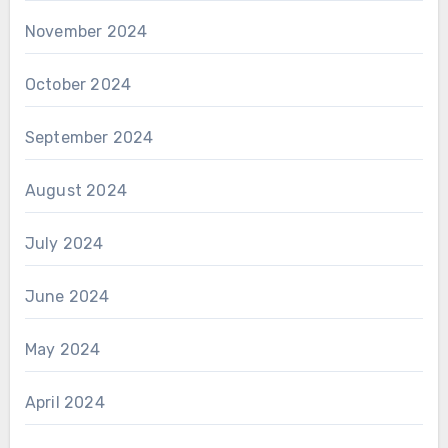
November 2024
October 2024
September 2024
August 2024
July 2024
June 2024
May 2024
April 2024