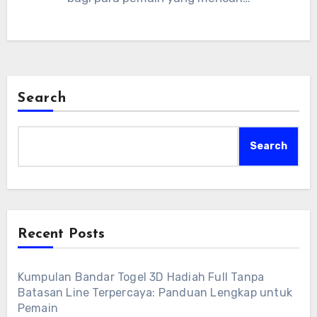
Search
Search
Recent Posts
Kumpulan Bandar Togel 3D Hadiah Full Tanpa
Batasan Line Terpercaya: Panduan Lengkap untuk
Pemain