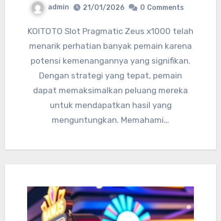
admin
21/01/2026
0
Comments
KOITOTO Slot Pragmatic Zeus x1000 telah
menarik perhatian banyak pemain karena
potensi kemenangannya yang signifikan.
Dengan strategi yang tepat, pemain
dapat memaksimalkan peluang mereka
untuk mendapatkan hasil yang
menguntungkan. Memahami…