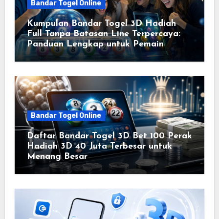
Bandar Togel Online
Kumpulan Bandar Togel 3D Hadiah
Full Tanpa Batasan Line Terpercaya:
Panduan Lengkap untuk Pemain
Bandar Togel Online
Daftar Bandar Togel 3D Bet 100 Perak
Hadiah 3D 40 Juta Terbesar untuk
Menang Besar