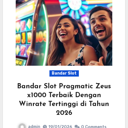
Bandar Slot
Bandar Slot Pragmatic Zeus
x1000 Terbaik Dengan
Winrate Tertinggi di Tahun
2026
admin
19/01/2026
0
Comments