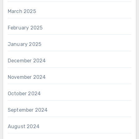
March 2025
February 2025
January 2025
December 2024
November 2024
October 2024
September 2024
August 2024