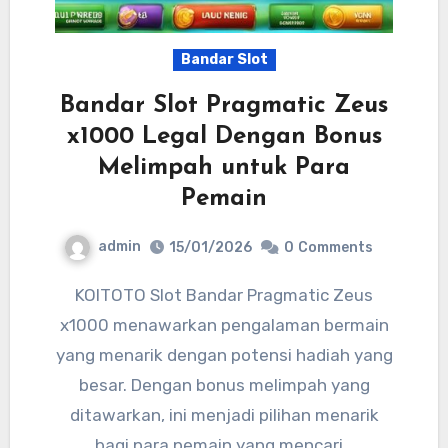
Bandar Slot
Bandar Slot Pragmatic Zeus
x1000 Legal Dengan Bonus
Melimpah untuk Para
Pemain
admin
15/01/2026
0
Comments
KOITOTO Slot Bandar Pragmatic Zeus
x1000 menawarkan pengalaman bermain
yang menarik dengan potensi hadiah yang
besar. Dengan bonus melimpah yang
ditawarkan, ini menjadi pilihan menarik
bagi para pemain yang mencari…