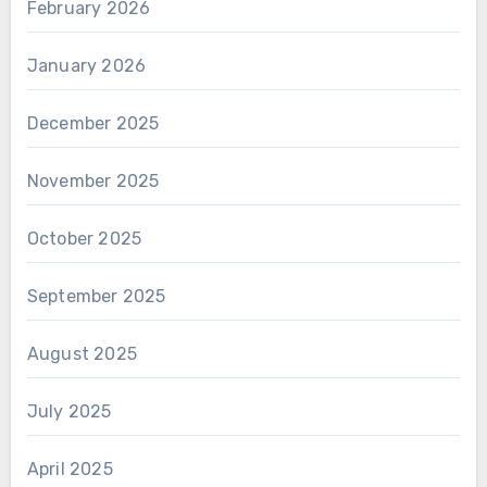
February 2026
January 2026
December 2025
November 2025
October 2025
September 2025
August 2025
July 2025
April 2025