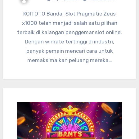
KOITOTO Bandar Slot Pragmatic Zeus
x1000 telah menjadi salah satu pilihan
terbaik di kalangan penggemar slot online.
Dengan winrate tertinggi di industri,
banyak pemain mencari cara untuk
memaksimalkan peluang mereka…