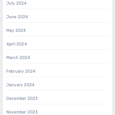
July 2024
June 2024
May 2024
April 2024
March 2024
February 2024
January 2024
December 2023
November 2023