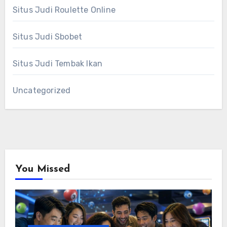
Situs Judi Roulette Online
Situs Judi Sbobet
Situs Judi Tembak Ikan
Uncategorized
You Missed