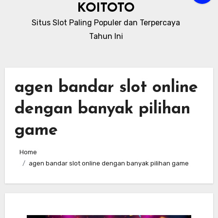
KOITOTO
Situs Slot Paling Populer dan Terpercaya
Tahun Ini
agen bandar slot online
dengan banyak pilihan
game
Home
agen bandar slot online dengan banyak pilihan game