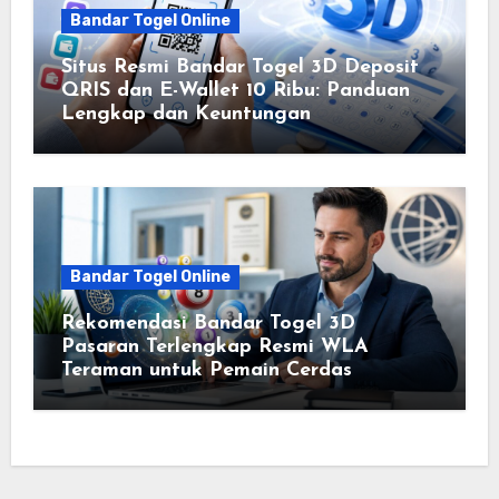
Bandar Togel Online
Situs Resmi Bandar Togel 3D Deposit
QRIS dan E-Wallet 10 Ribu: Panduan
Lengkap dan Keuntungan
Bandar Togel Online
Rekomendasi Bandar Togel 3D
Pasaran Terlengkap Resmi WLA
Teraman untuk Pemain Cerdas