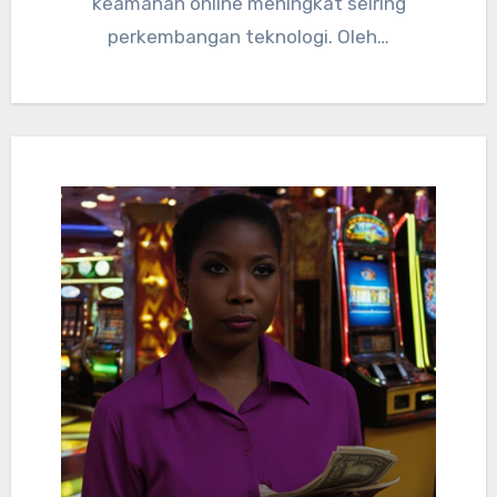
keamanan online meningkat seiring
perkembangan teknologi. Oleh…