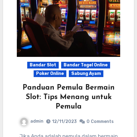
Bandar Slot
Bandar Togel Online
Poker Online
Sabung Ayam
Panduan Pemula Bermain
Slot: Tips Menang untuk
Pemula
admin
12/11/2023
0
Comments
Jika Anda adalah pemula dalam bermain