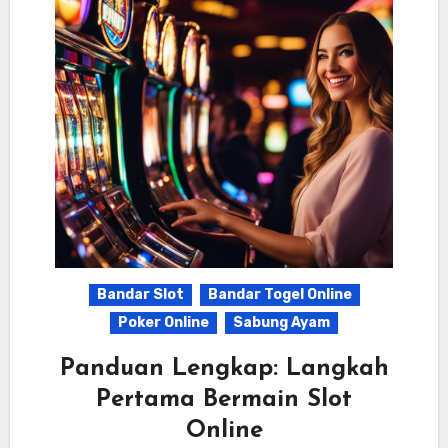
Bandar Slot
Bandar Togel Online
Poker Online
Sabung Ayam
Panduan Lengkap: Langkah
Pertama Bermain Slot
Online