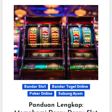
Bandar Slot
Bandar Togel Online
Poker Online
Sabung Ayam
Panduan Lengkap: