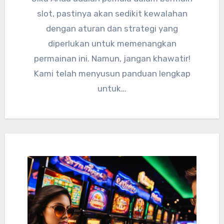
slot, pastinya akan sedikit kewalahan
dengan aturan dan strategi yang
diperlukan untuk memenangkan
permainan ini. Namun, jangan khawatir!
Kami telah menyusun panduan lengkap
untuk…