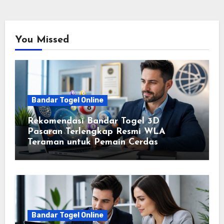
You Missed
Bandar Togel Online
Rekomendasi Bandar Togel 3D
Pasaran Terlengkap Resmi WLA
Teraman untuk Pemain Cerdas
Bandar Togel Online