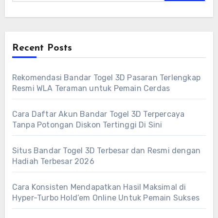
Recent Posts
Rekomendasi Bandar Togel 3D Pasaran Terlengkap
Resmi WLA Teraman untuk Pemain Cerdas
Cara Daftar Akun Bandar Togel 3D Terpercaya
Tanpa Potongan Diskon Tertinggi Di Sini
Situs Bandar Togel 3D Terbesar dan Resmi dengan
Hadiah Terbesar 2026
Cara Konsisten Mendapatkan Hasil Maksimal di
Hyper-Turbo Hold’em Online Untuk Pemain Sukses