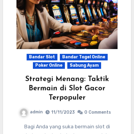
Bandar Slot
Bandar Togel Online
Poker Online
Sabung Ayam
Strategi Menang: Taktik
Bermain di Slot Gacor
Terpopuler
admin
11/11/2023
0
Comments
Bagi Anda yang suka bermain slot di