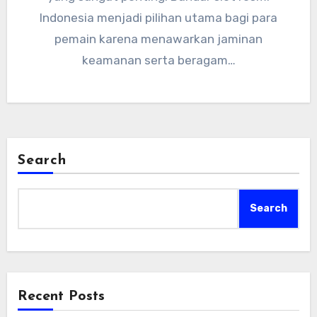
Indonesia menjadi pilihan utama bagi para
pemain karena menawarkan jaminan
keamanan serta beragam…
Search
Search
Recent Posts