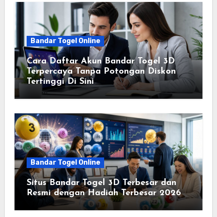
Bandar Togel Online
Cara Daftar Akun Bandar Togel 3D
Terpercaya Tanpa Potongan Diskon
Tertinggi Di Sini
Bandar Togel Online
Situs Bandar Togel 3D Terbesar dan
Resmi dengan Hadiah Terbesar 2026