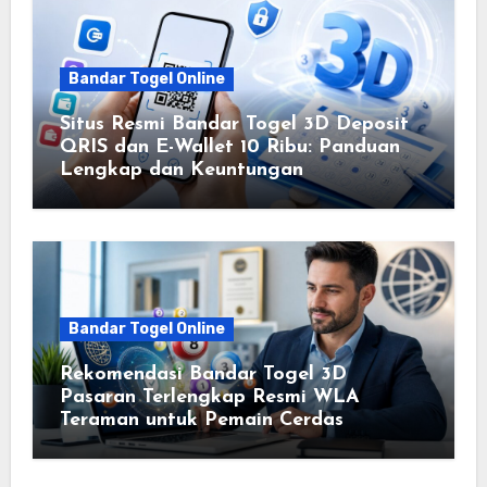
Bandar Togel Online
Situs Resmi Bandar Togel 3D Deposit
QRIS dan E-Wallet 10 Ribu: Panduan
Lengkap dan Keuntungan
Bandar Togel Online
Rekomendasi Bandar Togel 3D
Pasaran Terlengkap Resmi WLA
Teraman untuk Pemain Cerdas