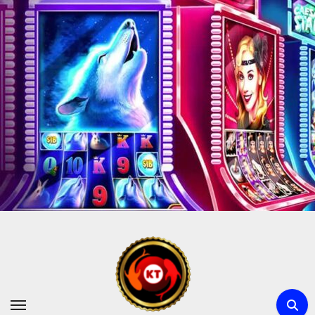
Skip
to
content