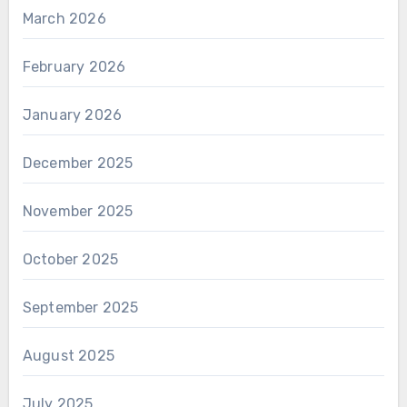
March 2026
February 2026
January 2026
December 2025
November 2025
October 2025
September 2025
August 2025
July 2025