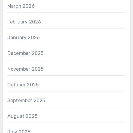
March 2026
February 2026
January 2026
December 2025
November 2025
October 2025
September 2025
August 2025
July 2025