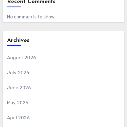
Recent Comments
No comments to show.
Archives
August 2026
July 2026
June 2026
May 2026
April 2026