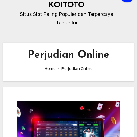
KOITOTO
Situs Slot Paling Populer dan Terpercaya
Tahun Ini
Perjudian Online
Home
Perjudian Online